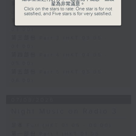
第一部份 Part 1 (HKT 01:05 -
星為非常滿意。
Click on the stars to rate: One star is for not
02:00)
satisfied, and Five stars is for very satisfied.
第二部份 Part 2 (HKT 02:05 -
03:00)
第三部份 Part 3 (HKT 03:05 -
04:00)
第四部份 Part 4 (HKT 04:05 -
05:00)
第五部份 Part 5 (HKT 05:05 -
06:00)
07/08/2026
Night Music on Radio 3
足本 Full (HKT 01:05 - 06:00)
第一部份 Part 1 (HKT 01:05 -