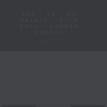
新聞稿
|
招聘
|
招標
|
知識產權告示
|
常見問題
|
私隱政策
|
無障礙播放器
|
其他語言內容
|
© 2026 rthk.hk