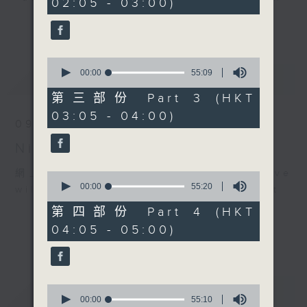
02:05 - 03:00)
9
seconds
you. Enjoy the non-stop mellow
更多...
side of the 70s to the 90s at
first, with some legendary ballads
0
and soft rock hits, which gently
seconds
00:00
55:09
最新
LATEST
grow in pace, moving you towards
of
55
the 2000s and a perfect morning
第三部份 Part 3 (HKT
minutes,
mix
03:05 - 04:00)
9
09/08/2026
seconds
Night Music on Radio 3
Seven days a week from 1.05am...
only on Radio 3
網上直播完畢稍後提供節目重溫。 Archive
0
seconds
00:00
55:20
will be available after live webcast
of
55
第四部份 Part 4 (HKT
minutes,
04:05 - 05:00)
20
seconds
重溫
0
CATCHUP
seconds
00:00
55:10