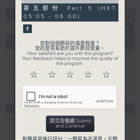
of
55
第五部份 Part 5 (HKT
minutes,
07 - 08
2026
05:05 - 06:00)
10
seconds
您對這個節目的滿意程度？
09/08/2026
您的意見有助於提升節目質素。
How satisfied are you with this program?
Night Music on Radio 3
Your feedback helps to improve the quality of
the program.
網上直播完畢稍後提供節目重溫。
☆
☆
☆
☆
☆
Archive will be available after
live webcast
08/08/2026
Night Music on Radio 3
提交及繼續 Submit
and Continue
足本 Full (HKT 01:05 - 06:00)
點擊星星進行評分：一顆星為不滿意，五顆