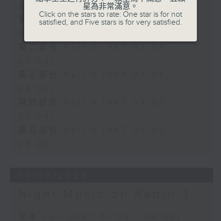
足本 Full (HKT 01:05 - 06:00)
星為非常滿意。
Click on the stars to rate: One star is for not
第一部份 Part 1 (HKT 01:05 -
satisfied, and Five stars is for very satisfied.
02:00)
第二部份 Part 2 (HKT 02:05 -
03:00)
第三部份 Part 3 (HKT 03:05 -
04:00)
第四部份 Part 4 (HKT 04:05 -
05:00)
第五部份 Part 5 (HKT 05:05 -
06:00)
07/08/2026
Night Music on Radio 3
足本 Full (HKT 01:05 - 06:00)