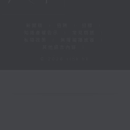
新聞稿
|
招聘
|
招標
|
知識產權告示
|
常見問題
|
私隱政策
|
無障礙播放器
|
其他語言內容
|
© 2026 rthk.hk