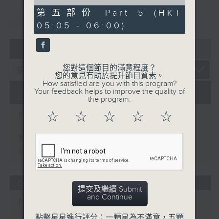
of
55
第五部份 Part 5 (HKT
重溫
CATCHUP
minutes,
05:05 - 06:00)
10
seconds
07 - 08
2026
您對這個節目的滿意程度？
您的意見有助於提升節目質素。
How satisfied are you with this program?
Your feedback helps to improve the quality of
09/08/2026
the program.
Night Music on Radio 3
☆
☆
☆
☆
☆
第一部份 Part 1 (HKT 01:05 -
02:00)
08/08/2026
提交及繼續 Submit
and Continue
Night Music on Radio 3
點擊星星進行評分：一顆星為不滿意，五顆