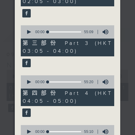
02:05 - 03:00)
9
seconds
you. Enjoy the non-stop mellow
更多...
side of the 70s to the 90s at
first, with some legendary ballads
0
and soft rock hits, which gently
seconds
00:00
55:09
最新
LATEST
grow in pace, moving you towards
of
55
the 2000s and a perfect morning
第三部份 Part 3 (HKT
minutes,
mix
03:05 - 04:00)
9
09/08/2026
seconds
Night Music on Radio 3
Seven days a week from 1.05am...
0
only on Radio 3
seconds
00:00
54:59
0
of
seconds
00:00
55:20
54
of
09/08/2026 - 第一部份 Part 1
minutes,
55
第四部份 Part 4 (HKT
(HKT 01:05 - 02:00)
59
minutes,
04:05 - 05:00)
seconds
20
seconds
0
seconds
00:00
55:10