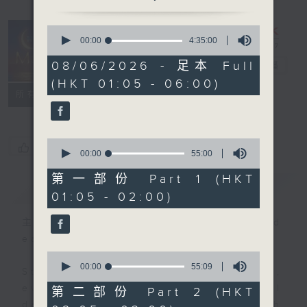
0
seconds
00:00
4:35:00
Night Music
of
4
08/06/2026 - 足本 Full
on Radio 3
電台直播
hours,
(HKT 01:05 - 06:00)
35
聯絡
minutes,
所有集數
0
seconds
0
您喜歡這個節目嗎?
seconds
00:00
55:00
of
55
第一部份 Part 1 (HKT
簡介
GIST
minutes,
01:05 - 02:00)
0
seconds
主持人：Music for night owls and
early birds
0
seconds
00:00
55:09
Stay with us throughout the night,
of
55
every night, from 1.05am until
第二部份 Part 2 (HKT
minutes,
dawn, as we slowly wake up with