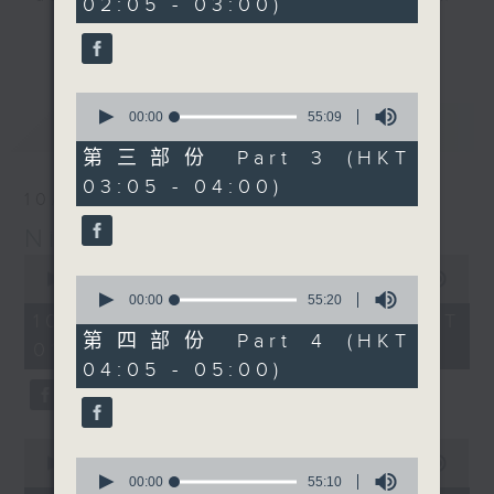
02:05 - 03:00)
9
seconds
you. Enjoy the non-stop mellow
更多...
side of the 70s to the 90s at
first, with some legendary ballads
0
and soft rock hits, which gently
seconds
00:00
55:09
最新
LATEST
grow in pace, moving you towards
of
55
the 2000s and a perfect morning
第三部份 Part 3 (HKT
minutes,
mix
03:05 - 04:00)
9
10/08/2026
seconds
Night Music on Radio 3
Seven days a week from 1.05am...
0
only on Radio 3
seconds
00:00
4:34:59
0
of
seconds
00:00
55:20
4
of
10/08/2026 - 足本 Full (HKT
hours,
55
第四部份 Part 4 (HKT
01:05 - 06:00)
34
minutes,
04:05 - 05:00)
minutes,
20
59
seconds
seconds
0
seconds
0
00:00
55:10
of
seconds
00:00
55:10