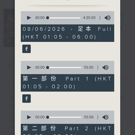
0
seconds
00:00
4:35:00
Night Music
of
4
08/06/2026 - 足本 Full
on Radio 3
電台直播
hours,
(HKT 01:05 - 06:00)
35
聯絡
minutes,
所有集數
0
seconds
0
您喜歡這個節目嗎?
seconds
00:00
55:00
of
55
第一部份 Part 1 (HKT
簡介
GIST
minutes,
01:05 - 02:00)
0
seconds
主持人：Music for night owls and
early birds
0
seconds
00:00
55:09
Stay with us throughout the night,
of
55
every night, from 1.05am until
第二部份 Part 2 (HKT
minutes,
dawn, as we slowly wake up with