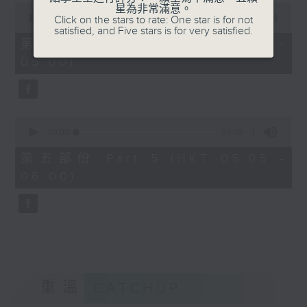
0
星為非常滿意。
seconds
00:00
55:10
Click on the stars to rate: One star is for not
of
satisfied, and Five stars is for very satisfied.
55
第四部份 Part 4 (HKT 04:05 -
minutes,
05:00)
10
seconds
0
seconds
00:00
55:09
of
55
第五部份 Part 5 (HKT 05:05 -
minutes,
06:00)
9
seconds
重溫
CATCHUP