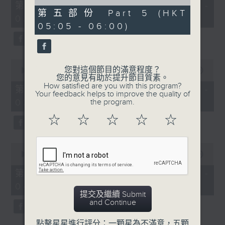
55
of
第一部份 Part 1 (HKT 01:05 -
minutes,
55
第五部份 Part 5 (HKT
02:00)
10
minutes,
05:05 - 06:00)
seconds
10
seconds
0
您對這個節目的滿意程度？
seconds
00:00
55:20
您的意見有助於提升節目質素。
of
How satisfied are you with this program?
55
第二部份 Part 2 (HKT 02:05 -
Your feedback helps to improve the quality of
minutes,
03:00)
the program.
20
seconds
☆
☆
☆
☆
☆
0
seconds
00:00
55:19
of
55
第三部份 Part 3 (HKT 03:05 -
minutes,
04:00)
19
提交及繼續 Submit
seconds
and Continue
點擊星星進行評分：一顆星為不滿意，五顆