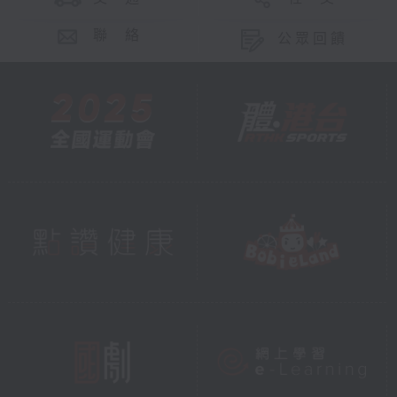
聯 絡
公眾回饋