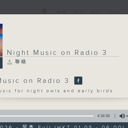
電視
電台
新聞
WEB+
Night Music on Radio 3
聯絡
Music on Radio 3
c for night owls and early birds
4:34:59
2026 - 足本 Full (HKT 01:05 - 06:00)