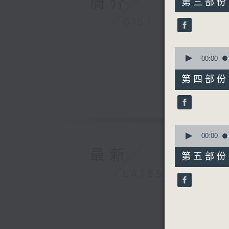
簡介
第三部份 P
minutes,
20
GIST
seconds
90%
0
seconds
00:00
of
55
第四部份 P
minutes,
9
seconds
90%
0
seconds
00:00
of
最新
55
第五部份 P
minutes,
9
LATEST
seconds
90%