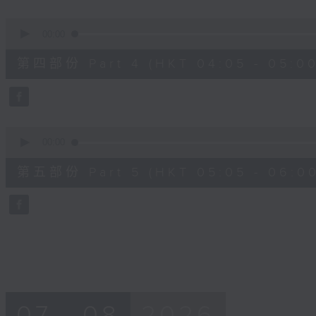
0
seconds
00:00
of
55
第四部份 Part 4 (HKT 04:05 - 05:00
minutes,
9
seconds
Volume
90%
0
seconds
00:00
of
55
第五部份 Part 5 (HKT 05:05 - 06:00
minutes,
9
seconds
Volume
90%
07 - 08
2026