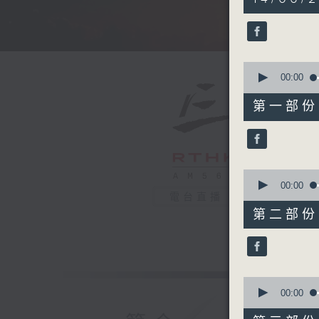
hours,
34
minutes,
59
seconds
90%
0
seconds
00:00
of
55
第一部份 P
minutes,
0
seconds
90%
0
seconds
00:00
of
電台直播
55
第二部份 P
minutes,
9
seconds
90%
0
seconds
00:00
of
55