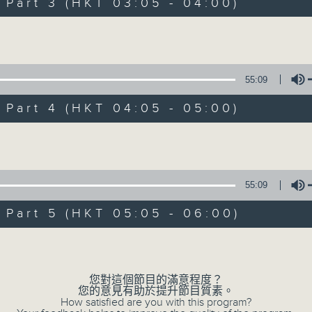
Stay with us throughout the night, 
art 3 (HKT 03:05 - 04:00)
dawn, as we slowly wake up with y
Volume
side of the 70s to the 90s at first,
soft rock hits, which gently grow i
2000s and a perfect morning mix
55:09
art 4 (HKT 04:05 - 05:00)
Seven days a week from 1.05am... on
Volume
06/08/2026
55:09
Night Music on Radio 3
art 5 (HKT 05:05 - 06:00)
0
seconds
00:00
Volume
of
4
06/08/2026 - 足本 Full (HKT 01:05
hours,
34
您對這個節目的滿意程度？
minutes,
您的意見有助於提升節目質素。
59
How satisfied are you with this program?
seconds
Volume