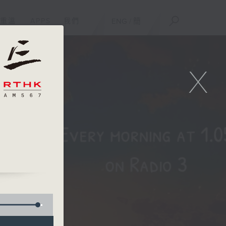
重溫
APPS
我們
ENG
/
簡
X