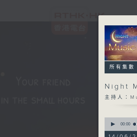
所有集數
Night 
主持人：Musi
0
seconds
00:00
of
4
14/06/