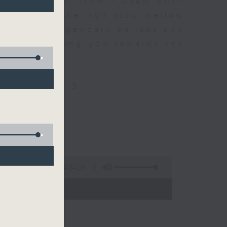
every night, from 1.05am until
ou. Enjoy the non-stop mellow
 with some legendary ballads and
n pace, moving you towards the
ly on Radio 3
4:34:59
 - 06:00)