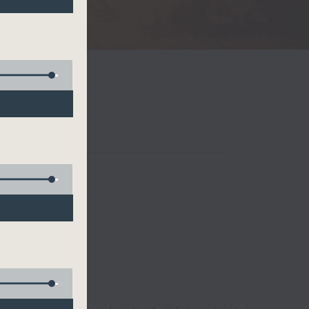
Radio 3
 birds