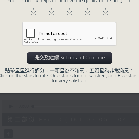
Your feedback helps to improve the quality of the program.
90%
0
☆
☆
☆
☆
☆
seconds
00:00
of
55
第一部份 Part 1 (HKT 01:05 - 02:00
minutes,
10
seconds
Volume
90%
0
提交及繼續 Submit and Continue
seconds
00:00
of
55
點擊星星進行評分：一顆星為不滿意，五顆星為非常滿意。
第二部份 Part 2 (HKT 02:05 - 03:00
minutes,
lick on the stars to rate: One star is for not satisfied, and Five stars 
19
for very satisfied.
seconds
Volume
90%
0
seconds
00:00
of
55
第三部份 Part 3 (HKT 03:05 - 04:00
minutes,
10
seconds
Volume
90%