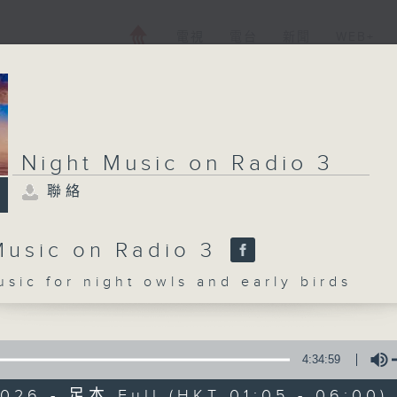
電視
電台
新聞
WEB+
Night Music on Radio 3
聯絡
Music on Radio 3
c for night owls and early birds
4:34:59
2026 - 足本 Full (HKT 01:05 - 06:00)