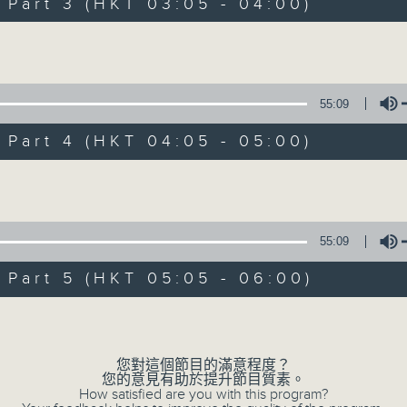
Stay with us throughout the night, 
art 3 (HKT 03:05 - 04:00)
dawn, as we slowly wake up with y
Volume
side of the 70s to the 90s at first,
soft rock hits, which gently grow i
2000s and a perfect morning mix
55:09
art 4 (HKT 04:05 - 05:00)
Seven days a week from 1.05am... on
Volume
06/08/2026
55:09
Night Music on Radio 3
art 5 (HKT 05:05 - 06:00)
0
seconds
00:00
Volume
of
4
06/08/2026 - 足本 Full (HKT 01:05
hours,
34
您對這個節目的滿意程度？
minutes,
您的意見有助於提升節目質素。
59
How satisfied are you with this program?
seconds
Volume