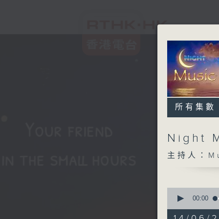
所有集數
Night 
主持人：Musi
0
seconds
00:00
of
4
14/06/