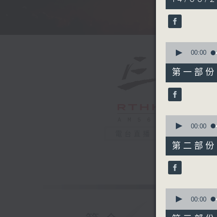
hours,
34
minutes,
59
seconds
90%
0
seconds
00:00
of
55
第一部份 P
minutes,
0
seconds
90%
0
seconds
00:00
of
電台直播
55
第二部份 P
minutes,
9
seconds
90%
0
seconds
00:00
of
55