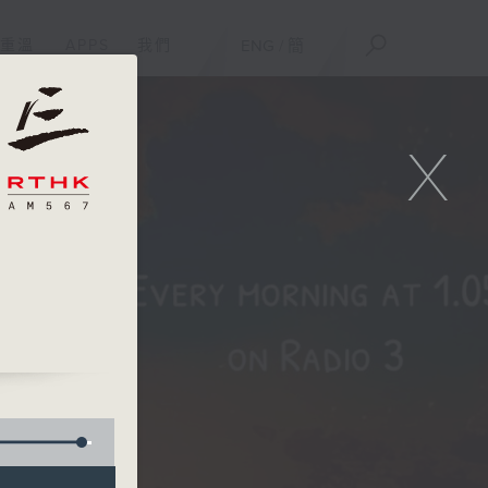
重溫
APPS
我們
ENG
/
簡
X