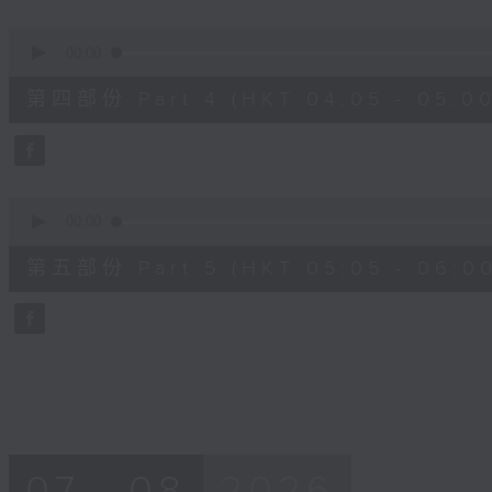
0
seconds
00:00
of
55
第四部份 Part 4 (HKT 04:05 - 05:00
minutes,
9
seconds
Volume
90%
0
seconds
00:00
of
55
第五部份 Part 5 (HKT 05:05 - 06:00
minutes,
9
seconds
Volume
90%
07 - 08
2026