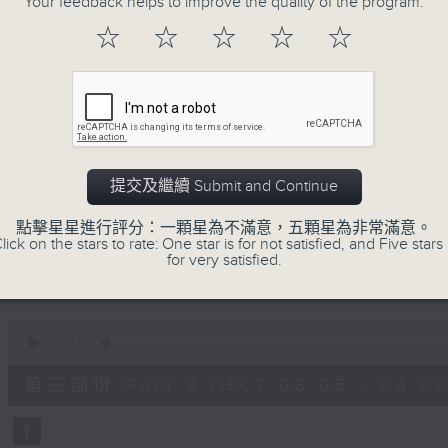
Your feedback helps to improve the quality of the program.
90%
0
☆
☆
☆
☆
☆
seconds
00:00
of
55
第一部份 Part 1 (HKT 01:05 - 02:00
minutes,
10
seconds
Volume
90%
0
提交及繼續 Submit and Continue
seconds
00:00
of
55
點擊星星進行評分：一顆星為不滿意，五顆星為非常滿意。
第二部份 Part 2 (HKT 02:05 - 03:00
minutes,
lick on the stars to rate: One star is for not satisfied, and Five stars 
19
for very satisfied.
seconds
Volume
90%
0
seconds
00:00
of
55
第三部份 Part 3 (HKT 03:05 - 04:00
minutes,
10
seconds
Volume
90%