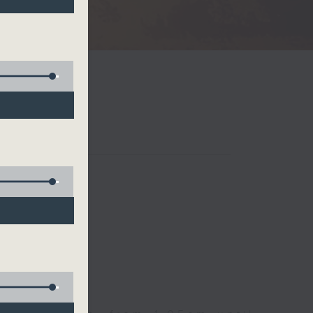
Radio 3
 birds