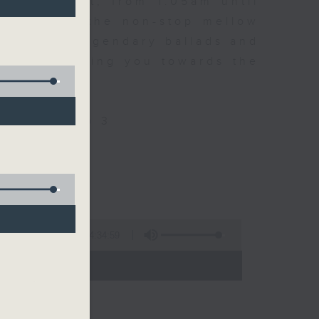
every night, from 1.05am until
ou. Enjoy the non-stop mellow
 with some legendary ballads and
n pace, moving you towards the
ly on Radio 3
4:34:59
 - 06:00)