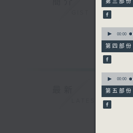
簡介
第三部份 P
minutes,
20
GIST
seconds
90%
0
seconds
00:00
of
55
第四部份 P
minutes,
9
seconds
90%
0
seconds
00:00
of
最新
55
第五部份 P
minutes,
9
LATEST
seconds
90%