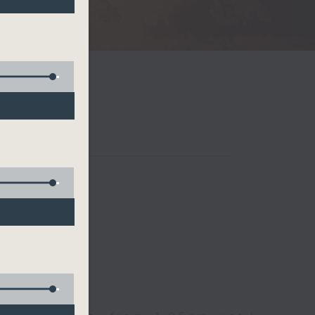
Radio 3
 birds