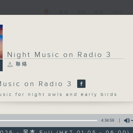
電視
電台
新聞
WEB+
Night Music on Radio 3
聯絡
Music on Radio 3
c for night owls and early birds
4:34:59
2026 - 足本 Full (HKT 01:05 - 06:00)