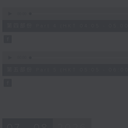
0
seconds
00:00
of
55
第四部份 Part 4 (HKT 04:05 - 05:00
minutes,
9
seconds
Volume
90%
0
seconds
00:00
of
55
第五部份 Part 5 (HKT 05:05 - 06:00
minutes,
9
seconds
Volume
90%
07 - 08
2026