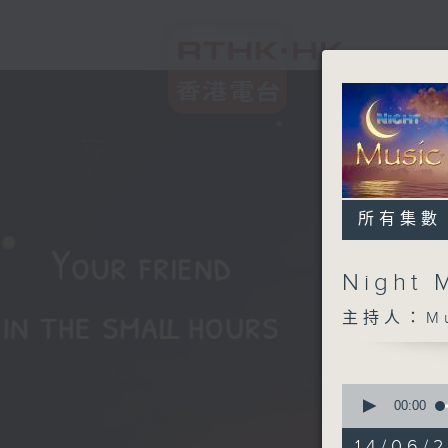
所有集數
Night 
主持人：Musi
0
seconds
00:00
of
4
14/06/