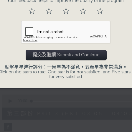
Your feedback helps to improve the quality of the program.
90%
0
☆
☆
☆
☆
☆
seconds
00:00
of
55
第一部份 Part 1 (HKT 01:05 - 02:00
minutes,
10
seconds
Volume
90%
0
提交及繼續 Submit and Continue
seconds
00:00
of
55
點擊星星進行評分：一顆星為不滿意，五顆星為非常滿意。
第二部份 Part 2 (HKT 02:05 - 03:00
minutes,
lick on the stars to rate: One star is for not satisfied, and Five stars 
19
for very satisfied.
seconds
Volume
90%
0
seconds
00:00
of
55
第三部份 Part 3 (HKT 03:05 - 04:00
minutes,
10
seconds
Volume
90%