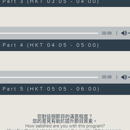
Stay with us throughout the night, 
art 3 (HKT 03:05 - 04:00)
dawn, as we slowly wake up with y
Volume
side of the 70s to the 90s at first,
soft rock hits, which gently grow i
2000s and a perfect morning mix
55:09
art 4 (HKT 04:05 - 05:00)
Seven days a week from 1.05am... on
Volume
06/08/2026
55:09
Night Music on Radio 3
art 5 (HKT 05:05 - 06:00)
0
seconds
00:00
Volume
of
4
06/08/2026 - 足本 Full (HKT 01:05
hours,
34
您對這個節目的滿意程度？
minutes,
您的意見有助於提升節目質素。
59
How satisfied are you with this program?
seconds
Volume