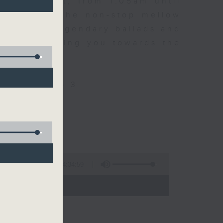
every night, from 1.05am until
ou. Enjoy the non-stop mellow
 with some legendary ballads and
n pace, moving you towards the
ly on Radio 3
4:34:59
 - 06:00)