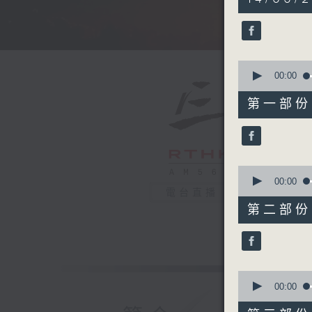
hours,
34
minutes,
59
seconds
90%
0
seconds
00:00
of
55
第一部份 P
minutes,
0
seconds
90%
0
seconds
00:00
of
電台直播
55
第二部份 P
minutes,
9
seconds
90%
0
seconds
00:00
of
55