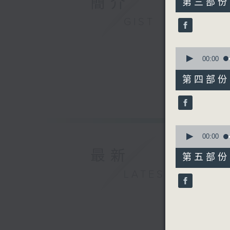
簡介
第三部份 P
minutes,
20
GIST
seconds
90%
0
seconds
00:00
of
55
第四部份 P
minutes,
9
seconds
90%
0
seconds
00:00
of
最新
55
第五部份 P
minutes,
9
LATEST
seconds
90%