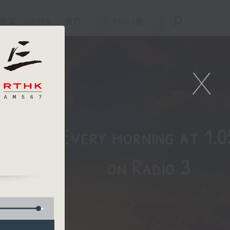
重溫
APPS
我們
ENG
/
簡
X