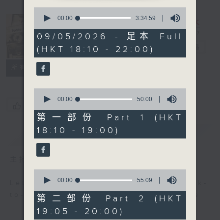
0
seconds
00:00
3:34:59
of
3
Radio 3
09/05/2026 - 足本 Full
hours,
Mixtape
電台直播
(HKT 18:10 - 22:00)
34
minutes,
59
聯絡
所有集數
seconds
0
seconds
00:00
50:00
您喜歡這個節目嗎?
of
50
第一部份 Part 1 (HKT
minutes,
18:10 - 19:00)
0
簡介
GIST
seconds
主持人：Non-stop new music
0
seconds
00:00
55:09
Let us help you get ready for back-
of
to-back, non-stop music experience
55
第二部份 Part 2 (HKT
minutes,
19:05 - 20:00)
9
seconds