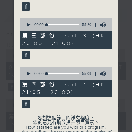
最新
LATEST
0
seconds
00:00
55:20
of
55
01/08/2026
第三部份 Part 3 (HKT
minutes,
20:05 - 21:00)
20
Radio 3 Mixtape
seconds
0
seconds
00:00
3:35:00
of
3
01/08/2026 - 足本 Full (HKT
0
hours,
seconds
00:00
55:09
18:10 - 22:00)
35
of
minutes,
55
第四部份 Part 4 (HKT
0
minutes,
seconds
21:05 - 22:00)
9
seconds
0
seconds
00:00
50:00
of
50
第一部份 Part 1 (HKT 18:10 -
您對這個節目的滿意程度？
minutes,
您的意見有助於提升節目質素。
19:00)
0
How satisfied are you with this program?
seconds