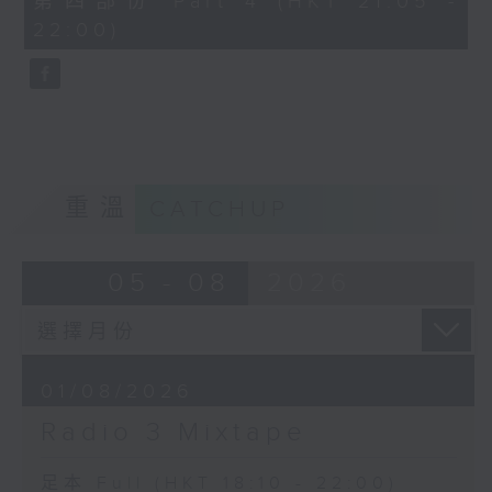
第四部份 Part 4 (HKT 21:05 -
minutes,
22:00)
9
seconds
重溫
CATCHUP
05 - 08
2026
01/08/2026
Radio 3 Mixtape
足本 Full (HKT 18:10 - 22:00)