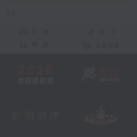
更多 ...
交 通
社 交
聯 絡
公眾回饋