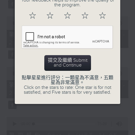
Your feedback helps to improve the quality of
the program.
☆
☆
☆
☆
☆
0
seconds
00:00
55:10
of
55
第二部份 Part 2 (HKT 19:05 -
minutes,
20:00)
10
seconds
提交及繼續 Submit
and Continue
0
seconds
00:00
55:09
點擊星星進行評分：一顆星為不滿意，五顆
of
星為非常滿意。
55
第三部份 Part 3 (HKT 20:05 -
Click on the stars to rate: One star is for not
minutes,
satisfied, and Five stars is for very satisfied.
21:00)
9
seconds
0
seconds
00:00
55:09
of
55