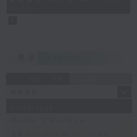
第四部份 Part 4 (HKT 21:05 -
minutes,
22:00)
9
seconds
重溫
CATCHUP
05 - 08
2026
01/08/2026
Radio 3 Mixtape
足本 Full (HKT 18:10 - 22:00)