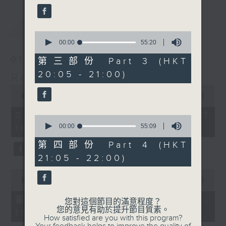
最新
LATEST
0
seconds
00:00
55:20
of
55
01/08/2026
第三部份 Part 3 (HKT
minutes,
20:05 - 21:00)
20
Radio 3 Mixtape
seconds
0
seconds
00:00
3:35:00
of
3
01/08/2026 - 足本 Full (HKT
0
hours,
seconds
00:00
55:09
18:10 - 22:00)
35
of
minutes,
55
第四部份 Part 4 (HKT
0
minutes,
seconds
21:05 - 22:00)
9
seconds
0
seconds
00:00
50:00
of
50
第一部份 Part 1 (HKT 18:10 -
您對這個節目的滿意程度？
minutes,
您的意見有助於提升節目質素。
19:00)
0
How satisfied are you with this program?
seconds