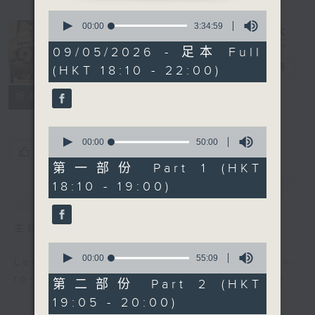
0
seconds
00:00
3:34:59
of
3
Radio 3
09/05/2026 - 足本 Full
hours,
Mixtape
電台直播
(HKT 18:10 - 22:00)
34
minutes,
59
聯絡
所有集數
seconds
0
seconds
00:00
50:00
您喜歡這個節目嗎?
of
50
第一部份 Part 1 (HKT
minutes,
18:10 - 19:00)
0
簡介
GIST
seconds
主持人：Non-stop new music
0
seconds
00:00
55:09
Let us help you get ready for back-
of
to-back, non-stop music experience
55
第二部份 Part 2 (HKT
minutes,
19:05 - 20:00)
9
seconds