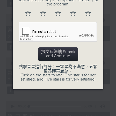
Your feedback helps to improve the quality of
the program.
☆
☆
☆
☆
☆
0
seconds
00:00
55:10
of
55
第二部份 Part 2 (HKT 19:05 -
minutes,
20:00)
10
seconds
提交及繼續 Submit
and Continue
0
seconds
00:00
55:09
點擊星星進行評分：一顆星為不滿意，五顆
of
星為非常滿意。
55
第三部份 Part 3 (HKT 20:05 -
Click on the stars to rate: One star is for not
minutes,
satisfied, and Five stars is for very satisfied.
21:00)
9
seconds
0
seconds
00:00
55:09
of
55