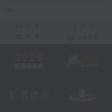
更多 ...
交 通
社 交
聯 絡
公眾回饋