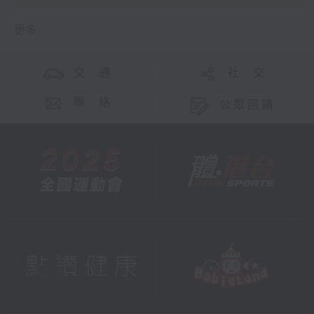
更多 ...
交 通
社 交
聯 絡
公眾回饋