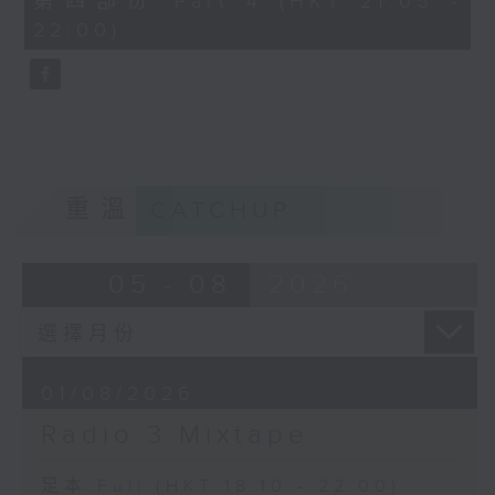
第四部份 Part 4 (HKT 21:05 -
minutes,
22:00)
9
seconds
重溫
CATCHUP
05 - 08
2026
01/08/2026
Radio 3 Mixtape
足本 Full (HKT 18:10 - 22:00)