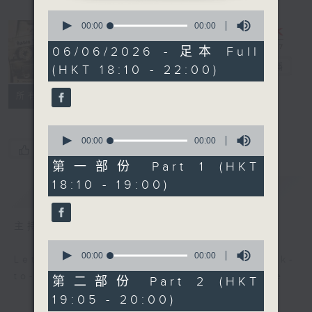
0
seconds
00:00
00:00
of
0
Radio 3
06/06/2026 - 足本 Full
seconds
Mixtape
電台直播
(HKT 18:10 - 22:00)
聯絡
所有集數
0
seconds
00:00
00:00
您喜歡這個節目嗎?
of
0
第一部份 Part 1 (HKT
seconds
18:10 - 19:00)
簡介
GIST
主持人：Non-stop new music
0
seconds
00:00
00:00
Let us help you get ready for back-
of
to-back, non-stop music experience
0
第二部份 Part 2 (HKT
seconds
19:05 - 20:00)