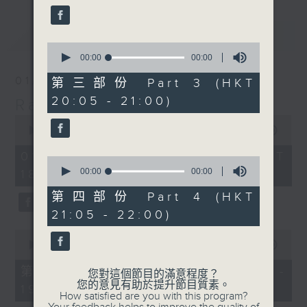
最新
LATEST
0
seconds
00:00
00:00
of
0
01/08/2026
第三部份 Part 3 (HKT
seconds
20:05 - 21:00)
Radio 3 Mixtape
0
seconds
00:00
3:35:00
of
3
01/08/2026 - 足本 Full (HKT
0
hours,
seconds
00:00
00:00
18:10 - 22:00)
35
of
minutes,
0
第四部份 Part 4 (HKT
0
seconds
seconds
21:05 - 22:00)
0
seconds
00:00
50:00
of
50
第一部份 Part 1 (HKT 18:10 -
您對這個節目的滿意程度？
minutes,
您的意見有助於提升節目質素。
19:00)
0
How satisfied are you with this program?
seconds