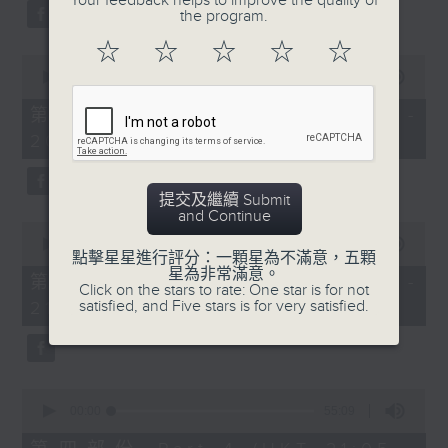
Your feedback helps to improve the quality of
the program.
☆
☆
☆
☆
☆
0
seconds
00:00
55:10
of
55
第二部份 Part 2 (HKT 19:05 -
minutes,
20:00)
10
seconds
提交及繼續 Submit
and Continue
0
seconds
00:00
00:00
點擊星星進行評分：一顆星為不滿意，五顆
of
星為非常滿意。
0
第三部份 Part 3 (HKT 20:05 -
Click on the stars to rate: One star is for not
seconds
satisfied, and Five stars is for very satisfied.
21:00)
0
seconds
00:00
55:09
of
55