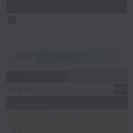
第四部份 Part 4 (HKT 21:05 -
minutes,
22:00)
9
seconds
重溫
CATCHUP
05 - 08
2026
01/08/2026
Radio 3 Mixtape
足本 Full (HKT 18:10 - 22:00)