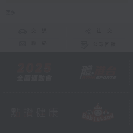
更多 ...
交 通
社 交
聯 絡
公眾回饋