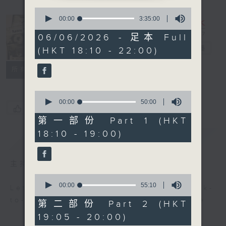
0
seconds
00:00
3:35:00
of
3
Radio 3
06/06/2026 - 足本 Full
hours,
Mixtape
電台直播
(HKT 18:10 - 22:00)
35
minutes,
0
聯絡
所有集數
seconds
0
seconds
00:00
50:00
您喜歡這個節目嗎?
of
50
第一部份 Part 1 (HKT
minutes,
18:10 - 19:00)
0
簡介
GIST
seconds
主持人：Non-stop new music
0
seconds
00:00
55:10
Let us help you get ready for back-
of
to-back, non-stop music experience
55
第二部份 Part 2 (HKT
minutes,
19:05 - 20:00)
10
seconds