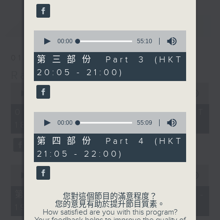
最新
LATEST
0
seconds
00:00
55:10
of
55
01/08/2026
第三部份 Part 3 (HKT
minutes,
20:05 - 21:00)
10
Radio 3 Mixtape
seconds
0
seconds
00:00
3:35:00
of
3
01/08/2026 - 足本 Full (HKT
0
hours,
seconds
00:00
55:09
18:10 - 22:00)
35
of
minutes,
55
第四部份 Part 4 (HKT
0
minutes,
seconds
21:05 - 22:00)
9
seconds
0
seconds
00:00
50:00
of
50
第一部份 Part 1 (HKT 18:10 -
您對這個節目的滿意程度？
minutes,
您的意見有助於提升節目質素。
19:00)
0
How satisfied are you with this program?
seconds