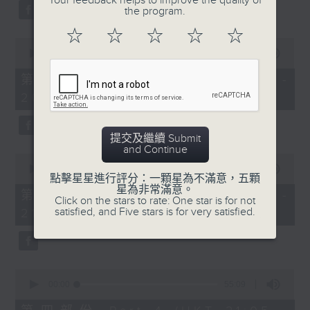
Your feedback helps to improve the quality of
the program.
☆
☆
☆
☆
☆
0
seconds
00:00
55:10
of
55
第二部份 Part 2 (HKT 19:05 -
minutes,
20:00)
10
seconds
提交及繼續 Submit
and Continue
0
seconds
00:00
55:09
點擊星星進行評分：一顆星為不滿意，五顆
of
星為非常滿意。
55
第三部份 Part 3 (HKT 20:05 -
Click on the stars to rate: One star is for not
minutes,
satisfied, and Five stars is for very satisfied.
21:00)
9
seconds
0
seconds
00:00
55:09
of
55