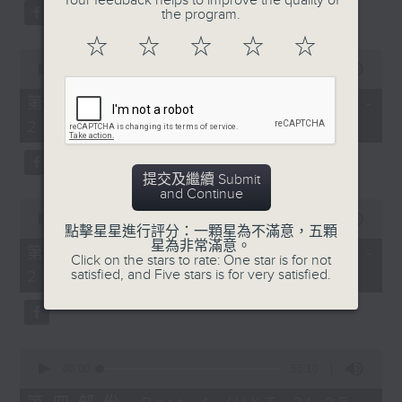
Your feedback helps to improve the quality of
the program.
☆
☆
☆
☆
☆
0
seconds
00:00
55:20
of
55
第二部份 Part 2 (HKT 19:05 -
minutes,
20:00)
20
seconds
提交及繼續 Submit
and Continue
0
seconds
00:00
55:19
點擊星星進行評分：一顆星為不滿意，五顆
of
星為非常滿意。
55
第三部份 Part 3 (HKT 20:05 -
Click on the stars to rate: One star is for not
minutes,
satisfied, and Five stars is for very satisfied.
21:00)
19
seconds
0
seconds
00:00
55:10
of
55