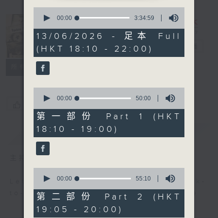
0
seconds
00:00
3:34:59
of
3
Radio 3
13/06/2026 - 足本 Full
hours,
Mixtape
電台直播
(HKT 18:10 - 22:00)
34
minutes,
59
聯絡
所有集數
seconds
0
seconds
00:00
50:00
您喜歡這個節目嗎?
of
50
第一部份 Part 1 (HKT
minutes,
18:10 - 19:00)
0
簡介
GIST
seconds
主持人：Non-stop new music
0
seconds
00:00
55:10
Let us help you get ready for back-
of
to-back, non-stop music experience
55
第二部份 Part 2 (HKT
minutes,
19:05 - 20:00)
10
seconds