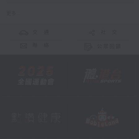
更多 ...
交 通
社 交
聯 絡
公眾回饋