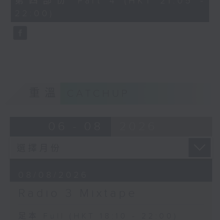
第四部份 Part 4 (HKT 21:05 -
minutes,
22:00)
10
seconds
重溫
CATCHUP
06 - 08
2026
08/08/2026
Radio 3 Mixtape
足本 Full (HKT 18:10 - 22:00)