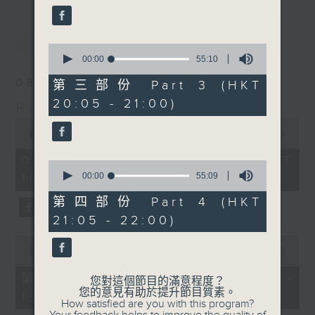
最新
LATEST
0
seconds
00:00
55:10
of
55
08/08/2026
第三部份 Part 3 (HKT
minutes,
20:05 - 21:00)
10
Radio 3 Mixtape
seconds
0
seconds
00:00
3:35:00
of
3
08/08/2026 - 足本 Full (HKT
0
hours,
seconds
00:00
55:09
18:10 - 22:00)
35
of
minutes,
55
第四部份 Part 4 (HKT
0
minutes,
seconds
21:05 - 22:00)
9
seconds
0
seconds
00:00
50:10
of
50
第一部份 Part 1 (HKT 18:10 -
您對這個節目的滿意程度？
minutes,
您的意見有助於提升節目質素。
19:00)
10
How satisfied are you with this program?
seconds