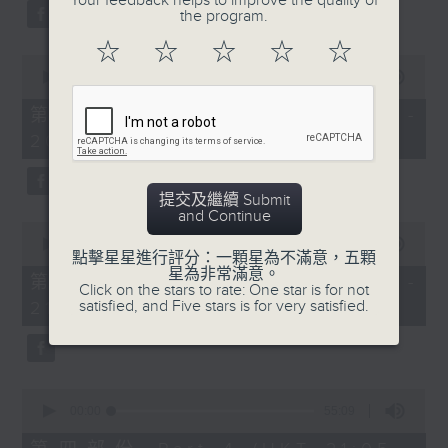
Your feedback helps to improve the quality of
the program.
☆
☆
☆
☆
☆
0
seconds
00:00
55:10
of
55
第二部份 Part 2 (HKT 19:05 -
minutes,
20:00)
10
seconds
提交及繼續 Submit
and Continue
0
seconds
00:00
55:09
點擊星星進行評分：一顆星為不滿意，五顆
of
星為非常滿意。
55
第三部份 Part 3 (HKT 20:05 -
Click on the stars to rate: One star is for not
minutes,
satisfied, and Five stars is for very satisfied.
21:00)
9
seconds
0
seconds
00:00
55:09
of
55