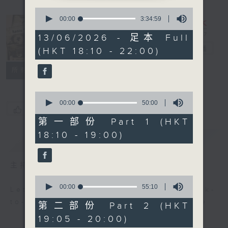
0
seconds
00:00
3:34:59
of
3
Radio 3
13/06/2026 - 足本 Full
hours,
Mixtape
電台直播
(HKT 18:10 - 22:00)
34
minutes,
59
聯絡
所有集數
seconds
0
seconds
00:00
50:00
您喜歡這個節目嗎?
of
50
第一部份 Part 1 (HKT
minutes,
18:10 - 19:00)
0
簡介
GIST
seconds
主持人：Non-stop new music
0
seconds
00:00
55:10
Let us help you get ready for back-
of
to-back, non-stop music experience
55
第二部份 Part 2 (HKT
minutes,
19:05 - 20:00)
10
seconds