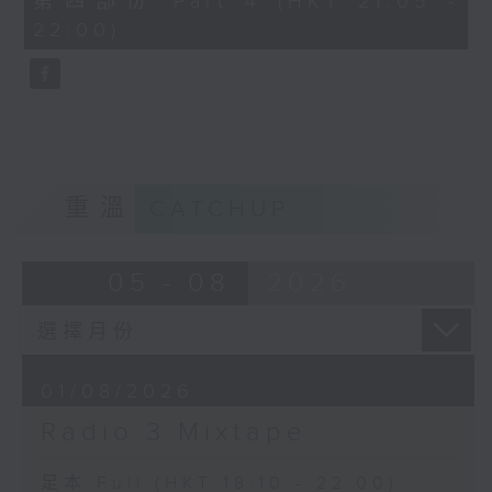
第四部份 Part 4 (HKT 21:05 -
minutes,
22:00)
9
seconds
重溫
CATCHUP
05 - 08
2026
01/08/2026
Radio 3 Mixtape
足本 Full (HKT 18:10 - 22:00)