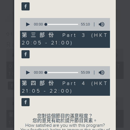
最新
LATEST
0
seconds
00:00
55:10
of
55
01/08/2026
第三部份 Part 3 (HKT
minutes,
20:05 - 21:00)
10
Radio 3 Mixtape
seconds
0
seconds
00:00
3:35:00
of
3
01/08/2026 - 足本 Full (HKT
0
hours,
seconds
00:00
55:09
18:10 - 22:00)
35
of
minutes,
55
第四部份 Part 4 (HKT
0
minutes,
seconds
21:05 - 22:00)
9
seconds
0
seconds
00:00
50:00
of
50
第一部份 Part 1 (HKT 18:10 -
您對這個節目的滿意程度？
minutes,
您的意見有助於提升節目質素。
19:00)
0
How satisfied are you with this program?
seconds