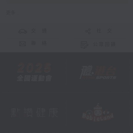
更多 ...
交 通
社 交
聯 絡
公眾回饋