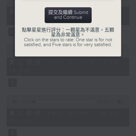
seconds
00:00
55:10
of
55
第一部份 Part 1 (HKT 12:05 -
提交及繼續 Submit
minutes,
and Continue
13:00)
10
seconds
點擊星星進行評分：一顆星為不滿意，五顆
星為非常滿意。
Click on the stars to rate: One star is for not
satisfied, and Five stars is for very satisfied.
0
seconds
00:00
50:19
of
50
第二部份 Part 2 (HKT 13:10 -
minutes,
14:00)
19
seconds
0
seconds
00:00
55:09
of
55
第三部份 Part 3 (HKT 14:05 -
minutes,
15:00)
9
seconds