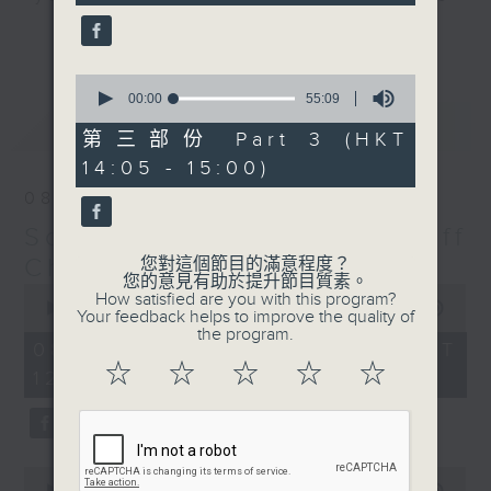
seconds
us with you, turn us up, and Jeff
更多...
will make sure he keeps you
feeling “So Saturday".
0
seconds
00:00
55:09
of
最新
LATEST
Every Saturday 12:05-3pm... on
55
第三部份 Part 3 (HKT
minutes,
Radio 3
14:05 - 15:00)
9
seconds
08/08/2026
So Saturday with Jeff
Cheung
您對這個節目的滿意程度？
您的意見有助於提升節目質素。
0
How satisfied are you with this program?
seconds
00:00
2:40:00
Your feedback helps to improve the quality of
of
the program.
2
08/08/2026 - 足本 Full (HKT
hours,
☆
☆
☆
☆
☆
12:05 - 15:00)
40
minutes,
0
seconds
0