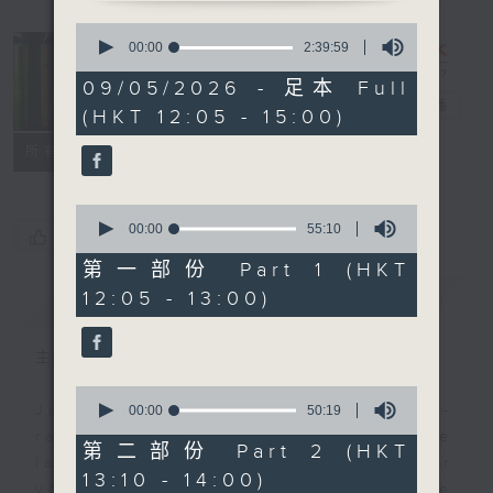
0
seconds
So Saturday
00:00
2:39:59
of
with Jeff
2
09/05/2026 - 足本 Full
hours,
Cheung
電台直播
(HKT 12:05 - 15:00)
39
minutes,
聯絡
59
所有集數
seconds
0
seconds
00:00
55:10
您喜歡這個節目嗎?
of
55
第一部份 Part 1 (HKT
minutes,
12:05 - 13:00)
簡介
GIST
10
seconds
主持人：Jeff Cheung
0
seconds
Jeff brings you a weekend happy-
00:00
50:19
of
radio musical oasis full of the
50
第二部份 Part 2 (HKT
minutes,
latest and the greatest. Whether
13:10 - 14:00)
19
you are working or playing, take