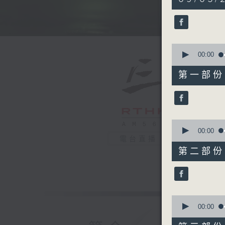
hours,
39
minutes,
59
seconds
90%
0
seconds
00:00
of
55
第一部份 P
minutes,
10
seconds
90%
0
seconds
00:00
of
電台直播
50
第二部份 P
minutes,
19
seconds
90%
0
seconds
00:00
of
55