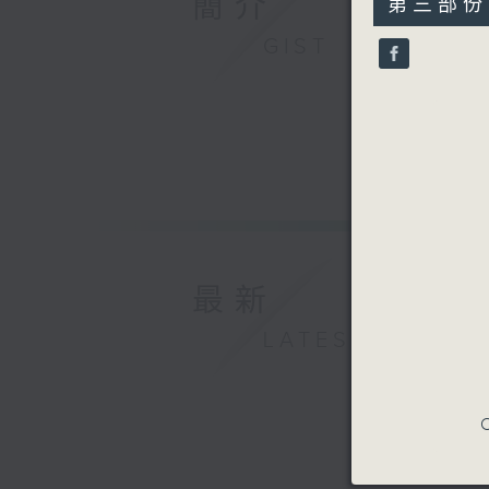
簡介
第三部份 P
minutes,
9
GIST
seconds
90%
最新
LATEST
C