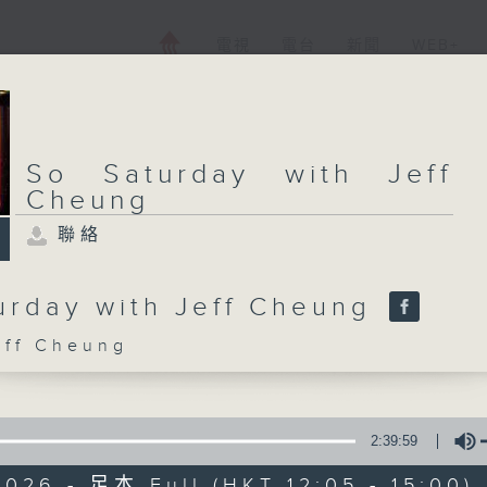
電視
電台
新聞
WEB+
So Saturday with Jeff
Cheung
聯絡
urday with Jeff Cheung
f Cheung
2:39:59
026 - 足本 Full (HKT 12:05 - 15:00)