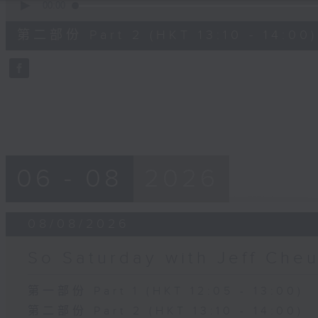
seconds
00:00
of
50
第二部份 Part 2 (HKT 13:10 - 14:00)
minutes,
0
seconds
Volume
90%
06 - 08
2026
08/08/2026
So Saturday with Jeff Che
第一部份 Part 1 (HKT 12:05 - 13:00)
第二部份 Part 2 (HKT 13:10 - 14:00)