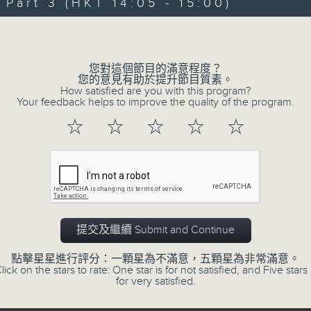
Jeff brings you a weekend happy-ra
art 3 (HKT 14:05 - 15:00)
latest and the greatest. Whether yo
Volume
us with you, turn us up, and Jef
feeling “So Saturday".
您對這個節目的滿意程度？
您的意見有助於提升節目質素。
How satisfied are you with this program?
Every Saturday 12:05-3pm... on Radi
Your feedback helps to improve the quality of the program.
☆
☆
☆
☆
☆
08/08/2026
So Saturday with Jeff Cheun
0
seconds
00:00
of
提交及繼續 Submit and Continue
55
08/08/2026 - 第一部份 Part 1 (HKT 1
minutes,
0
點擊星星進行評分：一顆星為不滿意，五顆星為非常滿意。
seconds
Volume
lick on the stars to rate: One star is for not satisfied, and Five stars 
90%
for very satisfied.
0