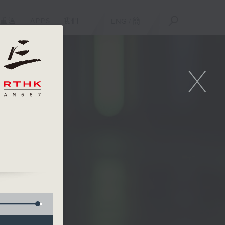
重溫
APPS
我們
ENG
/
簡
X