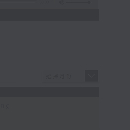
50:00
ung