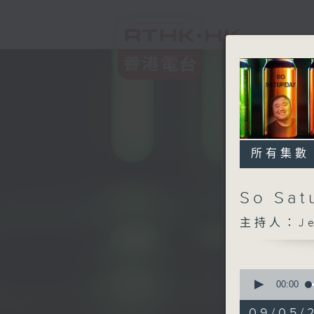
所有集數
So Sat
主持人：Jef
0
seconds
00:00
of
2
09/05/2