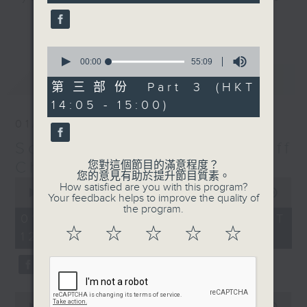
seconds
us with you, turn us up, and Jeff
更多...
will make sure he keeps you
feeling “So Saturday".
0
seconds
00:00
55:09
of
最新
LATEST
Every Saturday 12:05-3pm... on
55
第三部份 Part 3 (HKT
minutes,
Radio 3
14:05 - 15:00)
9
seconds
01/08/2026
So Saturday with Jeff
Cheung
您對這個節目的滿意程度？
您的意見有助於提升節目質素。
0
How satisfied are you with this program?
seconds
00:00
2:40:00
Your feedback helps to improve the quality of
of
the program.
2
01/08/2026 - 足本 Full (HKT
hours,
☆
☆
☆
☆
☆
12:05 - 15:00)
40
minutes,
0
seconds
0