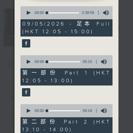
0
seconds
So Saturday
00:00
2:39:59
of
with Jeff
2
09/05/2026 - 足本 Full
hours,
Cheung
電台直播
(HKT 12:05 - 15:00)
39
minutes,
聯絡
59
所有集數
seconds
0
seconds
00:00
55:10
您喜歡這個節目嗎?
of
55
第一部份 Part 1 (HKT
minutes,
12:05 - 13:00)
簡介
GIST
10
seconds
主持人：Jeff Cheung
0
seconds
Jeff brings you a weekend happy-
00:00
50:19
of
radio musical oasis full of the
50
第二部份 Part 2 (HKT
minutes,
latest and the greatest. Whether
13:10 - 14:00)
19
you are working or playing, take