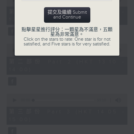
seconds
00:00
55:10
of
55
第一部份 Part 1 (HKT 12:05 -
提交及繼續 Submit
minutes,
and Continue
13:00)
10
seconds
點擊星星進行評分：一顆星為不滿意，五顆
星為非常滿意。
Click on the stars to rate: One star is for not
satisfied, and Five stars is for very satisfied.
0
seconds
00:00
50:19
of
50
第二部份 Part 2 (HKT 13:10 -
minutes,
14:00)
19
seconds
0
seconds
00:00
55:10
of
55
第三部份 Part 3 (HKT 14:05 -
minutes,
15:00)
10
seconds