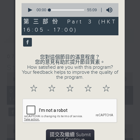
0
break features a handful of songs
更多...
seconds
00:00
55:09
from a special artist of the day,
of
55
第三部份 Part 3 (HKT
with Wednesday's being all about
minutes,
The Beatles. And, every Tuesday
16:05 - 17:00)
9
最新
LATEST
seconds
our friend and Hong Kong music
legend Perry Martin joins Steve,
with Harry (Wong) Gor-Gor coming
07/08/2026
您對這個節目的滿意程度？
to say hi each Friday.
您的意見有助於提升節目質素。
Steve James
How satisfied are you with this program?
Your feedback helps to improve the quality of
0
the program.
seconds
00:00
2:44:59
of
☆
☆
☆
☆
☆
2
07/08/2026 - 足本 Full (HKT
hours,
14:05 - 17:00)
44
minutes,
59
seconds
0
seconds
00:00
55:10
提交及繼續 Submit
of
and Continue