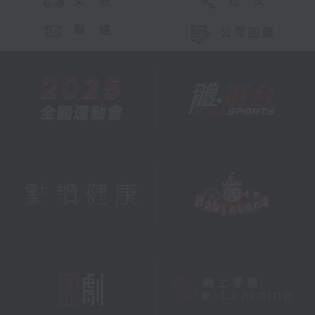
交 通
社 交
聯 絡
公眾回饋