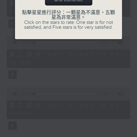
55
第一部份 Part 1 (HKT 14:05 -
minutes,
15:00)
10
點擊星星進行評分：一顆星為不滿意，五顆
seconds
星為非常滿意。
Click on the stars to rate: One star is for not
satisfied, and Five stars is for very satisfied.
0
seconds
00:00
55:19
of
55
第二部份 Part 2 (HKT 15:05 -
minutes,
16:00)
19
seconds
0
seconds
00:00
55:09
of
55
第三部份 Part 3 (HKT 16:05 -
minutes,
17:00)
9
seconds