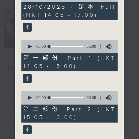
of
2
28/10/2025 - 足本 Full
hours,
(HKT 14:05 - 17:00)
45
minutes,
0
Steve James
電台直播
seconds
0
聯絡
所有集數
seconds
00:00
55:00
of
55
第一部份 Part 1 (HKT
minutes,
14:05 - 15:00)
您喜歡這個節目嗎?
0
seconds
簡介
GIST
0
seconds
00:00
55:09
主持人：Steve James
of
55
第二部份 Part 2 (HKT
minutes,
Steve James Afternoon Drive
15:05 - 16:00)
9
seconds
Join in with the Lame Survey Of
The Day. Everyday a 4 O'Clock tea