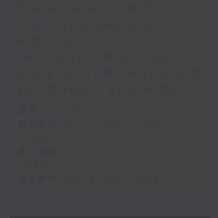
Steve James - With
signs you take your
kid’s sports too
seriously / What stuff
did you promise yourself
you'd teach your kids?
足本 Full (HKT 14:05 - 17:00)
第一部份 Part 1 (HKT 14:05 -
15:00)
第二部份 Part 2 (HKT 15:05 -
16:00)
第三部份 Part 3 (HKT 16:05 -
17:00)