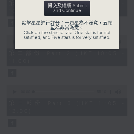
55
第一部份 Part 1 (HKT 09:05 -
提交及繼續 Submit
minutes,
and Continue
10:00)
10
seconds
點擊星星進行評分：一顆星為不滿意，五顆
星為非常滿意。
Click on the stars to rate: One star is for not
0
satisfied, and Five stars is for very satisfied.
seconds
00:00
55:19
of
55
第二部份 Part 2 (HKT 10:05 -
minutes,
11:00)
19
seconds
0
seconds
00:00
55:10
of
55
第三部份 Part 3 (HKT 11:05 -
minutes,
12:00)
10
seconds