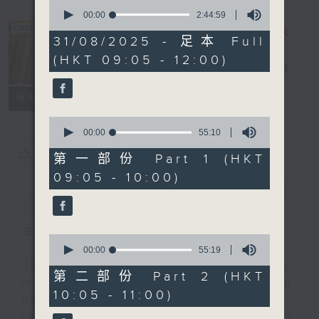
0
seconds
00:00
2:44:59
of
2
31/08/2025 - 足本 Full
hours,
The Sunday
(HKT 09:05 - 12:00)
44
Escape
電台直播
minutes,
59
seconds
聯絡
所有集數
0
seconds
00:00
55:10
of
您喜歡這個節目嗎?
55
第一部份 Part 1 (HKT
minutes,
09:05 - 10:00)
10
seconds
簡介
GIST
主持人：Carolyn Wright
0
seconds
00:00
55:19
of
Join Carolyn Wright every Sunday
55
第二部份 Part 2 (HKT
morning on the Sunday Escape to
minutes,
10:05 - 11:00)
19
hear the best in new music,
seconds
including three tracks from her