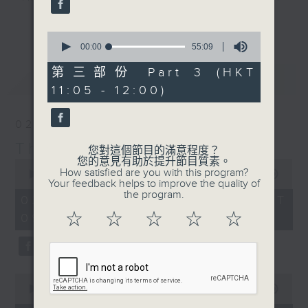
album of the week, along with a
更多...
carefully curated selection of
0
seconds
00:00
55:09
classics, plus interviews with
of
guests from all over the city and
55
第三部份 Part 3 (HKT
最新
LATEST
minutes,
beyond. There's also occasional
11:05 - 12:00)
9
live music in the studio and all
seconds
the details of upcoming music
02/08/2026
events in Hong Kong.
The Sunday Escape
您對這個節目的滿意程度？
您的意見有助於提升節目質素。
0
On top of all that is "The Biscuit
How satisfied are you with this program?
seconds
00:00
2:45:00
Review”, now a Sunday Escape
Your feedback helps to improve the quality of
of
the program.
2
institution, a feature perfectly
02/08/2026 - 足本 Full (HKT
hours,
designed to complement the most
☆
☆
☆
☆
☆
09:05 - 12:00)
45
minutes,
eclectic mix of weekend (or is it
0
begining?) music on Radio 3.
seconds
0
seconds
00:00
55:10
of