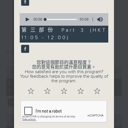
album of the week, along with a
更多...
carefully curated selection of
0
seconds
00:00
55:09
classics, plus interviews with
of
guests from all over the city and
55
第三部份 Part 3 (HKT
最新
LATEST
minutes,
beyond. There's also occasional
11:05 - 12:00)
9
live music in the studio and all
seconds
the details of upcoming music
02/08/2026
events in Hong Kong.
The Sunday Escape
您對這個節目的滿意程度？
您的意見有助於提升節目質素。
0
On top of all that is "The Biscuit
How satisfied are you with this program?
seconds
00:00
2:45:00
Review”, now a Sunday Escape
Your feedback helps to improve the quality of
of
the program.
2
institution, a feature perfectly
02/08/2026 - 足本 Full (HKT
hours,
designed to complement the most
☆
☆
☆
☆
☆
09:05 - 12:00)
45
minutes,
eclectic mix of weekend (or is it
0
begining?) music on Radio 3.
seconds
0
seconds
00:00
55:10
of