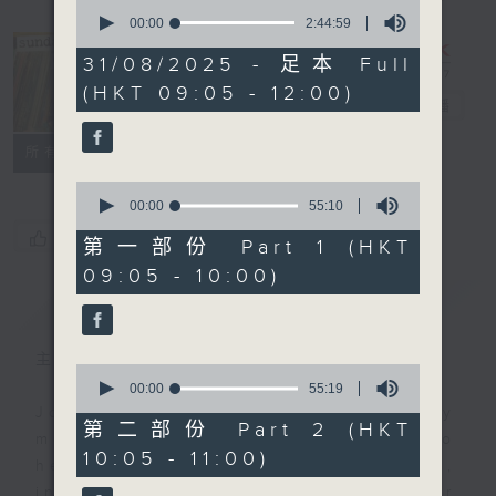
0
seconds
00:00
2:44:59
of
2
31/08/2025 - 足本 Full
hours,
The Sunday
(HKT 09:05 - 12:00)
44
Escape
電台直播
minutes,
59
seconds
聯絡
所有集數
0
seconds
00:00
55:10
of
您喜歡這個節目嗎?
55
第一部份 Part 1 (HKT
minutes,
09:05 - 10:00)
10
seconds
簡介
GIST
主持人：Carolyn Wright
0
seconds
00:00
55:19
of
Join Carolyn Wright every Sunday
55
第二部份 Part 2 (HKT
morning on the Sunday Escape to
minutes,
10:05 - 11:00)
19
hear the best in new music,
seconds
including three tracks from her