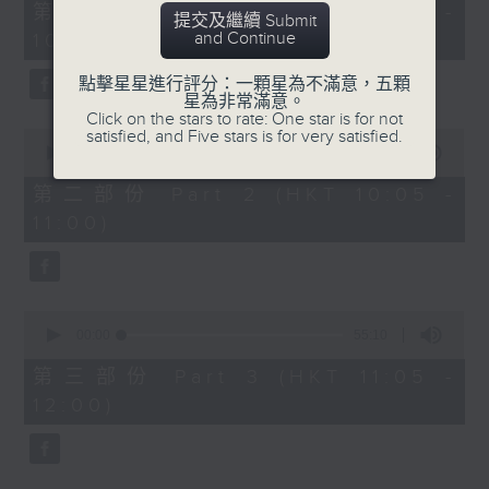
55
第一部份 Part 1 (HKT 09:05 -
提交及繼續 Submit
minutes,
and Continue
10:00)
10
seconds
點擊星星進行評分：一顆星為不滿意，五顆
星為非常滿意。
Click on the stars to rate: One star is for not
0
satisfied, and Five stars is for very satisfied.
seconds
00:00
55:19
of
55
第二部份 Part 2 (HKT 10:05 -
minutes,
11:00)
19
seconds
0
seconds
00:00
55:10
of
55
第三部份 Part 3 (HKT 11:05 -
minutes,
12:00)
10
seconds