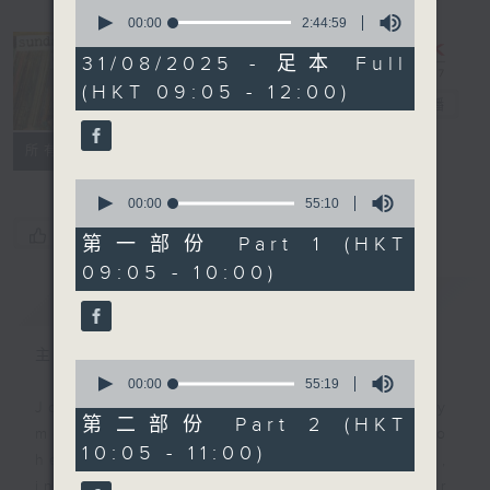
0
seconds
00:00
2:44:59
of
2
31/08/2025 - 足本 Full
hours,
The Sunday
(HKT 09:05 - 12:00)
44
Escape
電台直播
minutes,
59
seconds
聯絡
所有集數
0
seconds
00:00
55:10
of
您喜歡這個節目嗎?
55
第一部份 Part 1 (HKT
minutes,
09:05 - 10:00)
10
seconds
簡介
GIST
主持人：Carolyn Wright
0
seconds
00:00
55:19
of
Join Carolyn Wright every Sunday
55
第二部份 Part 2 (HKT
morning on the Sunday Escape to
minutes,
10:05 - 11:00)
19
hear the best in new music,
seconds
including three tracks from her