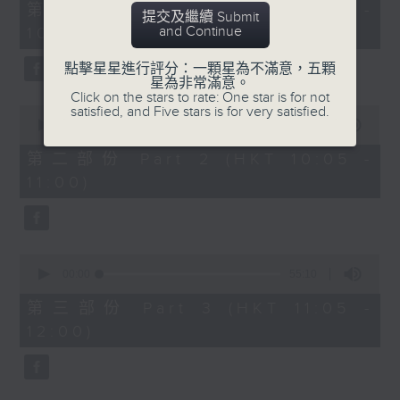
55
第一部份 Part 1 (HKT 09:05 -
提交及繼續 Submit
minutes,
and Continue
10:00)
0
seconds
點擊星星進行評分：一顆星為不滿意，五顆
星為非常滿意。
Click on the stars to rate: One star is for not
0
satisfied, and Five stars is for very satisfied.
seconds
00:00
55:09
of
55
第二部份 Part 2 (HKT 10:05 -
minutes,
11:00)
9
seconds
0
seconds
00:00
55:10
of
55
第三部份 Part 3 (HKT 11:05 -
minutes,
12:00)
10
seconds