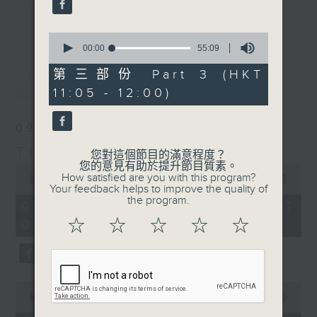
album of the week, along with a
更多...
carefully curated selection of
0
seconds
00:00
55:09
classics, plus interviews with
of
guests from all over the city and
55
第三部份 Part 3 (HKT
最新
LATEST
minutes,
beyond. There's also occasional
11:05 - 12:00)
9
live music in the studio and all
seconds
the details of upcoming music
09/08/2026
events in Hong Kong.
The Sunday Escape
您對這個節目的滿意程度？
您的意見有助於提升節目質素。
0
On top of all that is "The Biscuit
How satisfied are you with this program?
seconds
00:00
2:45:00
Review”, now a Sunday Escape
Your feedback helps to improve the quality of
of
the program.
2
institution, a feature perfectly
09/08/2026 - 足本 Full (HKT
hours,
designed to complement the most
☆
☆
☆
☆
☆
09:05 - 12:00)
45
minutes,
eclectic mix of weekend (or is it
0
begining?) music on Radio 3.
seconds
0
seconds
00:00
55:00
of