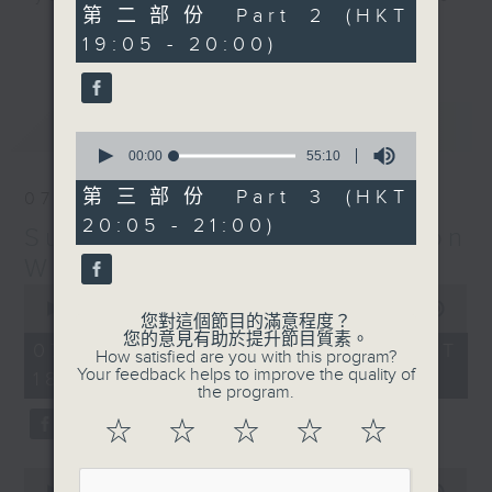
55
第二部份 Part 2 (HKT
hits and yesterday's classics.
minutes,
更多...
19:05 - 20:00)
19
seconds
Monday to Friday - 6.30pm to 9pm
- Only on Radio 3
最新
LATEST
0
seconds
00:00
55:10
of
55
第三部份 Part 3 (HKT
07/08/2026
minutes,
20:05 - 21:00)
10
Sunset Sounds with Simon
seconds
Willson
0
seconds
00:00
2:20:00
您對這個節目的滿意程度？
of
您的意見有助於提升節目質素。
2
07/08/2026 - 足本 Full (HKT
How satisfied are you with this program?
hours,
Your feedback helps to improve the quality of
18:30 - 21:00)
20
the program.
minutes,
0
☆
☆
☆
☆
☆
seconds
0