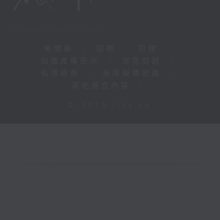
新聞稿
|
招聘
|
招標
|
知識產權告示
|
常見問題
|
私隱政策
|
無障礙播放器
|
其他語言內容
|
© 2026 rthk.hk