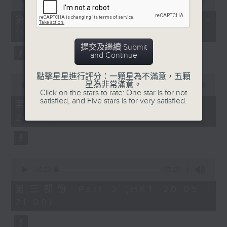
seconds
00:00
30:00
of
30
第一部份 Part 1 (HKT 18:30 -
minutes,
19:00)
0
seconds
提交及繼續 Submit
and Continue
點擊星星進行評分：一顆星為不滿意，五顆
0
星為非常滿意。
seconds
00:00
55:09
Click on the stars to rate: One star is for not
of
satisfied, and Five stars is for very satisfied.
55
第二部份 Part 2 (HKT 19:05 -
minutes,
20:00)
9
seconds
0
seconds
00:00
55:10
of
55
第三部份 Part 3 (HKT 20:05 -
minutes,
21:00)
10
seconds