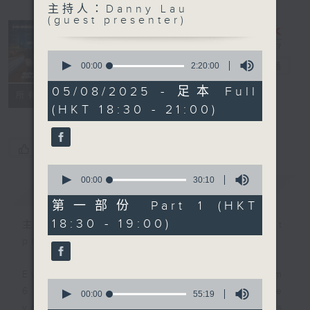
主持人：Danny Lau
Sunset
(guest presenter)
Sounds with
Simon
0
seconds
Willson
00:00
2:20:00
電台直播
of
2
05/08/2025 - 足本 Full
聯絡
所有集數
hours,
(HKT 18:30 - 21:00)
20
minutes,
0
seconds
您喜歡這個節目嗎?
0
seconds
00:00
30:10
簡介
GIST
of
30
第一部份 Part 1 (HKT
minutes,
18:30 - 19:00)
10
主持人：Danny Lau (guest
seconds
presenter)
Every weekday evening from
0
6.30 to 9 let Simon Willson take
seconds
00:00
55:19
of
you home with the best in today's