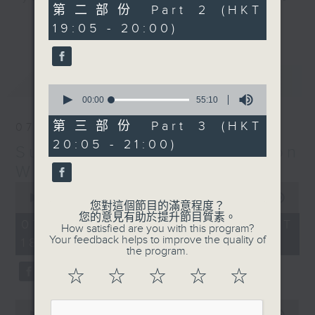
55
第二部份 Part 2 (HKT
hits and yesterday's classics.
minutes,
更多...
19:05 - 20:00)
19
seconds
Monday to Friday - 6.30pm to 9pm
- Only on Radio 3
最新
LATEST
0
seconds
00:00
55:10
of
55
第三部份 Part 3 (HKT
07/08/2026
minutes,
20:05 - 21:00)
10
Sunset Sounds with Simon
seconds
Willson
0
seconds
00:00
2:20:00
您對這個節目的滿意程度？
of
您的意見有助於提升節目質素。
2
07/08/2026 - 足本 Full (HKT
How satisfied are you with this program?
hours,
Your feedback helps to improve the quality of
18:30 - 21:00)
20
the program.
minutes,
0
☆
☆
☆
☆
☆
seconds
0