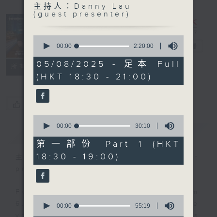
主持人：Danny Lau
Sunset
(guest presenter)
Sounds with
Simon
0
seconds
Willson
00:00
2:20:00
電台直播
of
2
05/08/2025 - 足本 Full
聯絡
所有集數
hours,
(HKT 18:30 - 21:00)
20
minutes,
0
seconds
您喜歡這個節目嗎?
0
seconds
00:00
30:10
簡介
GIST
of
30
第一部份 Part 1 (HKT
minutes,
18:30 - 19:00)
10
主持人：Danny Lau (guest
seconds
presenter)
Every weekday evening from
0
6.30 to 9 let Simon Willson take
seconds
00:00
55:19
of
you home with the best in today's