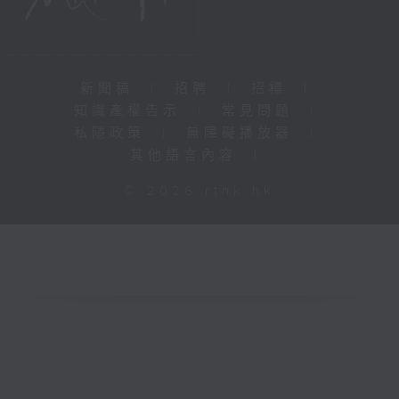
新聞稿
|
招聘
|
招標
|
知識產權告示
|
常見問題
|
私隱政策
|
無障礙播放器
|
其他語言內容
|
© 2026 rthk.hk