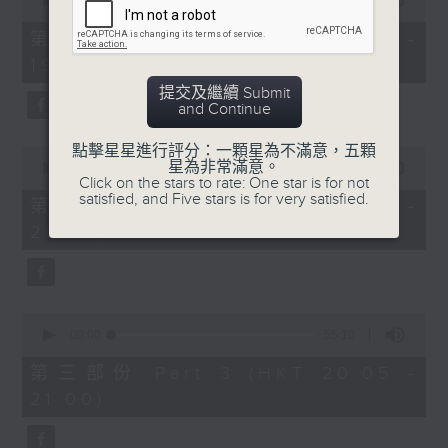
seconds
00:00
30:00
of
30
第一部份 Part 1 (HKT 18:30 -
minutes,
19:00)
0
seconds
提交及繼續 Submit
and Continue
點擊星星進行評分：一顆星為不滿意，五顆
0
星為非常滿意。
seconds
00:00
55:09
Click on the stars to rate: One star is for not
of
satisfied, and Five stars is for very satisfied.
55
第二部份 Part 2 (HKT 19:05 -
minutes,
20:00)
9
seconds
0
seconds
00:00
55:10
of
55
第三部份 Part 3 (HKT 20:05 -
minutes,
21:00)
10
seconds