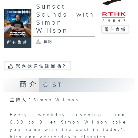
Sunset
Sounds with
Simon
Willson
電台直播
聯絡
所有集數
您喜歡這個節目嗎?
簡介
GIST
主持人：Simon Willson
Every weekday evening from
6.30 to 9 let Simon Willson take
you home with the best in today's
hits and yesterday's classics.