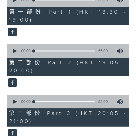
seconds
00:00
30:00
of
30
第一部份 Part 1 (HKT 18:30 -
minutes,
19:00)
0
seconds
0
seconds
00:00
55:09
of
55
第二部份 Part 2 (HKT 19:05 -
minutes,
20:00)
9
seconds
0
seconds
00:00
55:09
of
55
第三部份 Part 3 (HKT 20:05 -
minutes,
21:00)
9
seconds