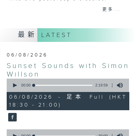
更多...
Monday to Friday - 6.30pm to 9pm
- Only on Radio 3
最新
LATEST
06/08/2026
Sunset Sounds with Simon
Willson
0
seconds
00:00
2:19:59
of
2
06/08/2026 - 足本 Full (HKT
hours,
18:30 - 21:00)
19
minutes,
59
seconds
0