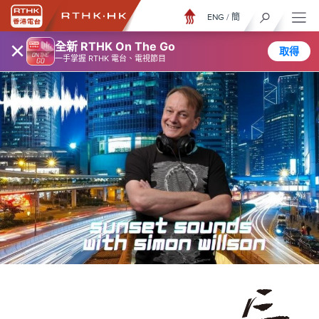
ENG
/
簡
×
全新 RTHK On The Go
取得
一手掌握 RTHK 電台、電視節目