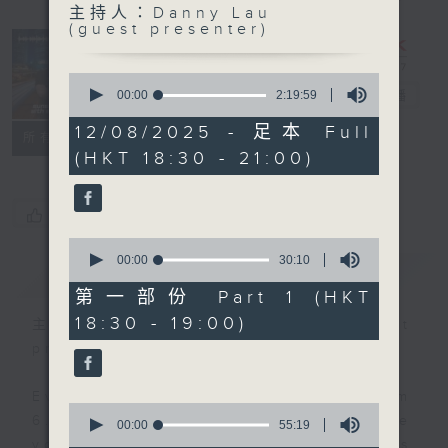
主持人：Danny Lau
Sunset
(guest presenter)
Sounds with
Simon
0
seconds
Willson
00:00
2:19:59
電台直播
of
2
12/08/2025 - 足本 Full
聯絡
所有集數
hours,
(HKT 18:30 - 21:00)
19
minutes,
59
seconds
您喜歡這個節目嗎?
0
seconds
00:00
30:10
簡介
GIST
of
30
第一部份 Part 1 (HKT
minutes,
18:30 - 19:00)
10
主持人：Danny Lau (guest
seconds
presenter)
Every weekday evening from
0
6.30 to 9 let Simon Willson take
seconds
00:00
55:19
of
you home with the best in today's