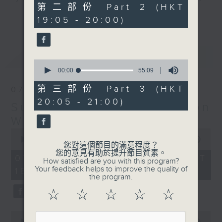
55
第二部份 Part 2 (HKT
hits and yesterday's classics.
minutes,
更多...
19:05 - 20:00)
19
seconds
Monday to Friday - 6.30pm to 9pm
- Only on Radio 3
最新
LATEST
0
seconds
00:00
55:09
of
55
第三部份 Part 3 (HKT
07/08/2026
minutes,
20:05 - 21:00)
9
Sunset Sounds with Simon
seconds
Willson
0
seconds
00:00
2:20:00
您對這個節目的滿意程度？
of
您的意見有助於提升節目質素。
2
07/08/2026 - 足本 Full (HKT
How satisfied are you with this program?
hours,
Your feedback helps to improve the quality of
18:30 - 21:00)
20
the program.
minutes,
0
☆
☆
☆
☆
☆
seconds
0