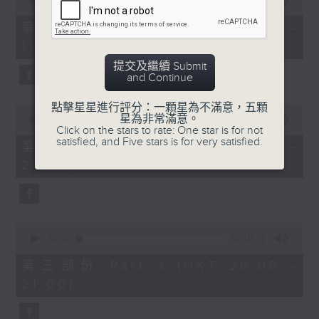
seconds
00:00
30:00
of
30
第一部份 Part 1 (HKT 18:30 -
minutes,
19:00)
0
seconds
提交及繼續 Submit
and Continue
點擊星星進行評分：一顆星為不滿意，五顆
0
星為非常滿意。
seconds
00:00
55:09
Click on the stars to rate: One star is for not
of
satisfied, and Five stars is for very satisfied.
55
第二部份 Part 2 (HKT 19:05 -
minutes,
20:00)
9
seconds
0
seconds
00:00
55:10
of
55
第三部份 Part 3 (HKT 20:05 -
minutes,
21:00)
10
seconds