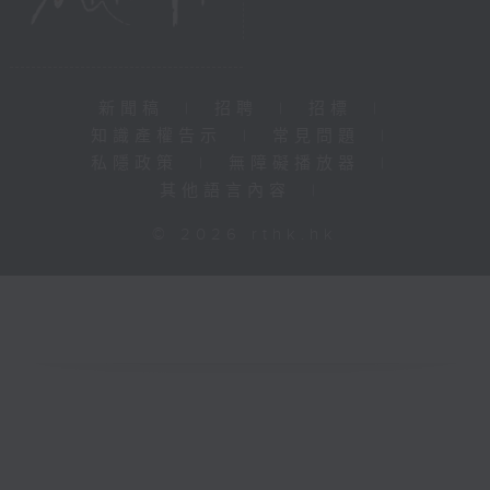
新聞稿
|
招聘
|
招標
|
知識產權告示
|
常見問題
|
私隱政策
|
無障礙播放器
|
其他語言內容
|
© 2026 rthk.hk