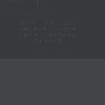
新聞稿
|
招聘
|
招標
|
知識產權告示
|
常見問題
|
私隱政策
|
無障礙播放器
|
其他語言內容
|
© 2026 rthk.hk