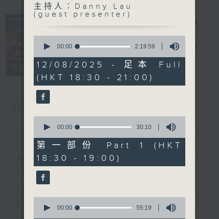
主持人：Danny Lau
Sunset
(guest presenter)
Sounds with
Simon
0
seconds
Willson
00:00
2:19:59
電台直播
of
2
12/08/2025 - 足本 Full
聯絡
所有集數
hours,
(HKT 18:30 - 21:00)
19
minutes,
59
seconds
您喜歡這個節目嗎?
0
seconds
00:00
30:10
簡介
GIST
of
30
第一部份 Part 1 (HKT
minutes,
18:30 - 19:00)
10
主持人：Danny Lau (guest
seconds
presenter)
Every weekday evening from
0
6.30 to 9 let Simon Willson take
seconds
00:00
55:19
of
you home with the best in today's