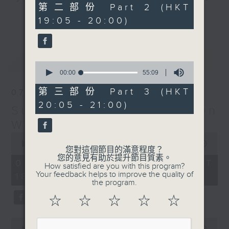
55
第二部份 Part 2 (HKT
hits and yesterday's classics.
minutes,
更多...
19:05 - 20:00)
19
seconds
Monday to Friday - 6.30pm to 9pm
- Only on Radio 3
最新
LATEST
0
seconds
00:00
55:09
of
55
第三部份 Part 3 (HKT
07/08/2026
minutes,
20:05 - 21:00)
9
Sunset Sounds with Simon
seconds
Willson
0
seconds
00:00
2:20:00
您對這個節目的滿意程度？
of
您的意見有助於提升節目質素。
2
07/08/2026 - 足本 Full (HKT
How satisfied are you with this program?
hours,
Your feedback helps to improve the quality of
18:30 - 21:00)
20
the program.
minutes,
0
☆
☆
☆
☆
☆
seconds
0