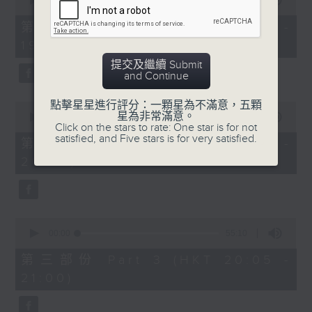
seconds
00:00
30:00
of
30
第一部份 Part 1 (HKT 18:30 -
minutes,
19:00)
0
seconds
提交及繼續 Submit
and Continue
點擊星星進行評分：一顆星為不滿意，五顆
0
星為非常滿意。
seconds
00:00
55:09
Click on the stars to rate: One star is for not
of
satisfied, and Five stars is for very satisfied.
55
第二部份 Part 2 (HKT 19:05 -
minutes,
20:00)
9
seconds
0
seconds
00:00
55:10
of
55
第三部份 Part 3 (HKT 20:05 -
minutes,
21:00)
10
seconds