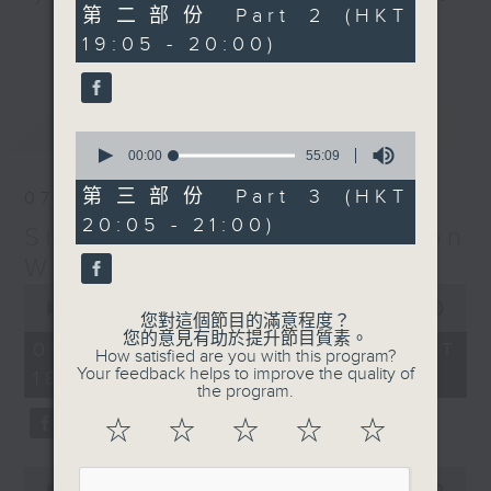
55
第二部份 Part 2 (HKT
hits and yesterday's classics.
minutes,
更多...
19:05 - 20:00)
19
seconds
Monday to Friday - 6.30pm to 9pm
- Only on Radio 3
最新
LATEST
0
seconds
00:00
55:09
of
55
第三部份 Part 3 (HKT
07/08/2026
minutes,
20:05 - 21:00)
9
Sunset Sounds with Simon
seconds
Willson
0
seconds
00:00
2:20:00
您對這個節目的滿意程度？
of
您的意見有助於提升節目質素。
2
07/08/2026 - 足本 Full (HKT
How satisfied are you with this program?
hours,
Your feedback helps to improve the quality of
18:30 - 21:00)
20
the program.
minutes,
0
☆
☆
☆
☆
☆
seconds
0