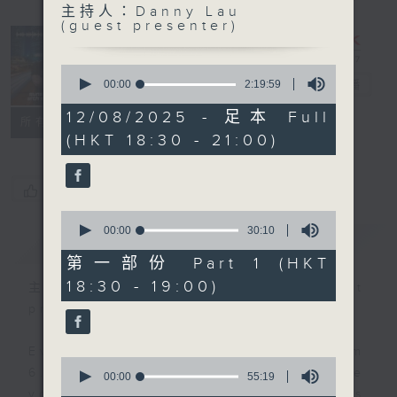
主持人：Danny Lau
Sunset
(guest presenter)
Sounds with
Simon
0
seconds
Willson
00:00
2:19:59
電台直播
of
2
12/08/2025 - 足本 Full
聯絡
所有集數
hours,
(HKT 18:30 - 21:00)
19
minutes,
59
seconds
您喜歡這個節目嗎?
0
seconds
00:00
30:10
簡介
GIST
of
30
第一部份 Part 1 (HKT
minutes,
18:30 - 19:00)
10
主持人：Danny Lau (guest
seconds
presenter)
Every weekday evening from
0
6.30 to 9 let Simon Willson take
seconds
00:00
55:19
of
you home with the best in today's