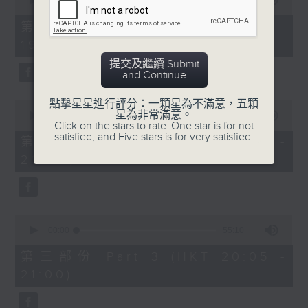
seconds
00:00
30:00
of
30
第一部份 Part 1 (HKT 18:30 -
minutes,
19:00)
0
seconds
提交及繼續 Submit
and Continue
點擊星星進行評分：一顆星為不滿意，五顆
0
星為非常滿意。
seconds
00:00
55:09
Click on the stars to rate: One star is for not
of
satisfied, and Five stars is for very satisfied.
55
第二部份 Part 2 (HKT 19:05 -
minutes,
20:00)
9
seconds
0
seconds
00:00
55:10
of
55
第三部份 Part 3 (HKT 20:05 -
minutes,
21:00)
10
seconds