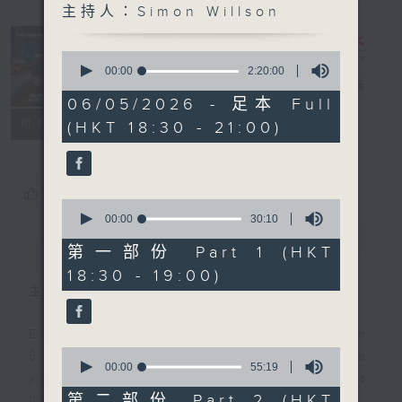
主持人：Simon Willson
Sunset
Sounds with
0
Simon
seconds
00:00
2:20:00
of
Willson
電台直播
2
06/05/2026 - 足本 Full
hours,
聯絡
所有集數
(HKT 18:30 - 21:00)
20
minutes,
0
seconds
您喜歡這個節目嗎?
0
seconds
00:00
30:10
of
簡介
GIST
30
第一部份 Part 1 (HKT
minutes,
18:30 - 19:00)
10
seconds
主持人：Simon Willson
Every weekday evening from
0
6.30 to 9 let Simon Willson take
seconds
00:00
55:19
you home with the best in today's
of
55
第二部份 Part 2 (HKT
hits and yesterday's classics.