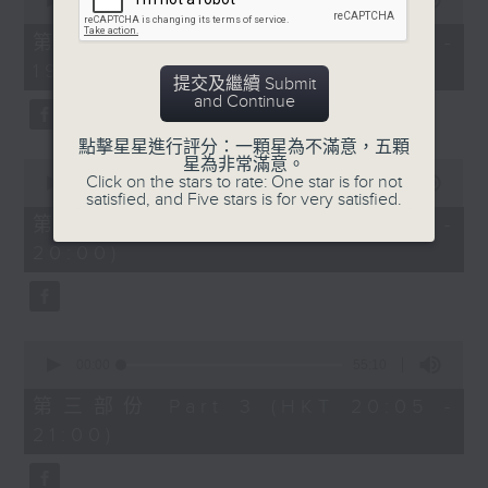
seconds
00:00
30:00
of
30
第一部份 Part 1 (HKT 18:30 -
minutes,
19:00)
0
提交及繼續 Submit
seconds
and Continue
點擊星星進行評分：一顆星為不滿意，五顆
星為非常滿意。
0
Click on the stars to rate: One star is for not
seconds
00:00
55:09
satisfied, and Five stars is for very satisfied.
of
55
第二部份 Part 2 (HKT 19:05 -
minutes,
20:00)
9
seconds
0
seconds
00:00
55:10
of
55
第三部份 Part 3 (HKT 20:05 -
minutes,
21:00)
10
seconds