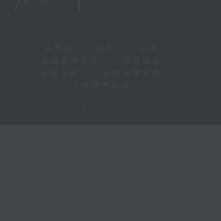
新聞稿
|
招聘
|
招標
|
知識產權告示
|
常見問題
|
私隱政策
|
無障礙播放器
|
其他語言內容
|
© 2026 rthk.hk