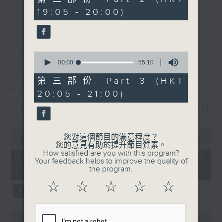
minutes,
19:05 - 20:00)
19
更多...
seconds
Monday to Friday - 6.30pm to 9pm
- Only on Radio 3
0
最新
LATEST
seconds
00:00
55:10
of
55
第三部份 Part 3 (HKT
minutes,
07/08/2026
20:05 - 21:00)
10
seconds
Sunset Sounds with Simon
Willson
0
您對這個節目的滿意程度？
seconds
00:00
2:20:00
您的意見有助於提升節目質素。
of
How satisfied are you with this program?
2
07/08/2026 - 足本 Full (HKT
Your feedback helps to improve the quality of
hours,
the program.
18:30 - 21:00)
20
minutes,
☆
☆
☆
☆
☆
0
seconds
0