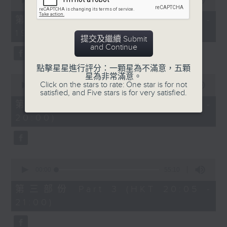
seconds
00:00
30:00
of
30
第一部份 Part 1 (HKT 18:30 -
minutes,
19:00)
0
提交及繼續 Submit
seconds
and Continue
點擊星星進行評分：一顆星為不滿意，五顆
星為非常滿意。
0
Click on the stars to rate: One star is for not
seconds
00:00
55:09
satisfied, and Five stars is for very satisfied.
of
55
第二部份 Part 2 (HKT 19:05 -
minutes,
20:00)
9
seconds
0
seconds
00:00
55:10
of
55
第三部份 Part 3 (HKT 20:05 -
minutes,
21:00)
10
seconds