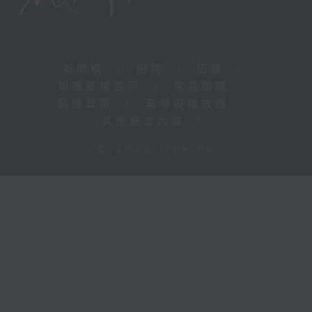
新聞稿
|
招聘
|
招標
|
知識產權告示
|
常見問題
|
私隱政策
|
無障礙播放器
|
其他語言內容
|
© 2026 rthk.hk