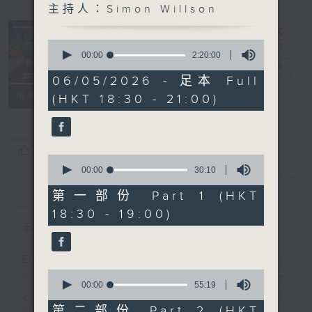
主持人：Simon Willson
Sunset
Sounds with
0
Simon
seconds
00:00
2:20:00
of
Willson
電台直播
2
06/05/2026 - 足本 Full
hours,
聯絡
所有集數
(HKT 18:30 - 21:00)
20
minutes,
0
seconds
您喜歡這個節目嗎?
0
seconds
00:00
30:10
of
簡介
GIST
30
第一部份 Part 1 (HKT
minutes,
18:30 - 19:00)
10
seconds
主持人：Simon Willson
Every weekday evening from
0
6.30 to 9 let Simon Willson take
seconds
00:00
55:19
you home with the best in today's
of
55
第二部份 Part 2 (HKT
hits and yesterday's classics.