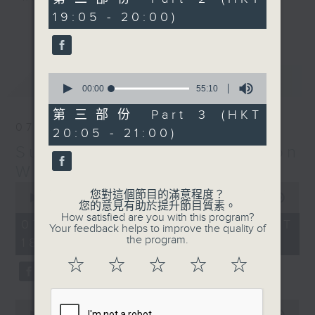
minutes,
19:05 - 20:00)
19
更多...
seconds
Monday to Friday - 6.30pm to 9pm
- Only on Radio 3
0
最新
LATEST
seconds
00:00
55:10
of
55
第三部份 Part 3 (HKT
minutes,
07/08/2026
20:05 - 21:00)
10
seconds
Sunset Sounds with Simon
Willson
0
您對這個節目的滿意程度？
seconds
00:00
2:20:00
您的意見有助於提升節目質素。
of
How satisfied are you with this program?
2
07/08/2026 - 足本 Full (HKT
Your feedback helps to improve the quality of
hours,
the program.
18:30 - 21:00)
20
minutes,
☆
☆
☆
☆
☆
0
seconds
0