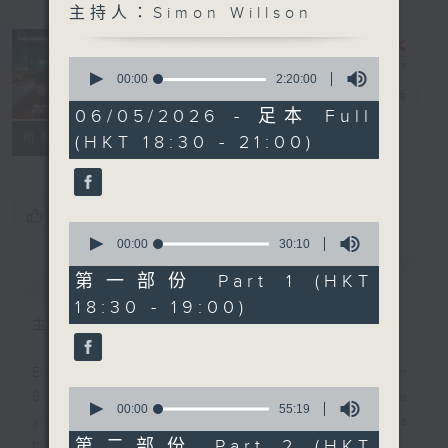
主持人：Simon Willson
Sunset
Sounds with
0
Simon
seconds
00:00
2:20:00
of
Willson
電台直播
2
06/05/2026 - 足本 Full
hours,
聯絡
所有集數
(HKT 18:30 - 21:00)
20
minutes,
0
seconds
您喜歡這個節目嗎?
0
seconds
00:00
30:10
of
簡介
GIST
30
第一部份 Part 1 (HKT
minutes,
18:30 - 19:00)
10
seconds
主持人：Simon Willson
Every weekday evening from
0
6.30 to 9 let Simon Willson take
seconds
00:00
55:19
you home with the best in today's
of
55
第二部份 Part 2 (HKT
hits and yesterday's classics.