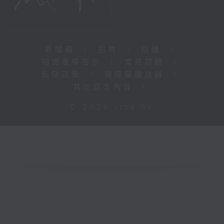
新聞稿
|
招聘
|
招標
|
知識產權告示
|
常見問題
|
私隱政策
|
無障礙播放器
|
其他語言內容
|
© 2026 rthk.hk