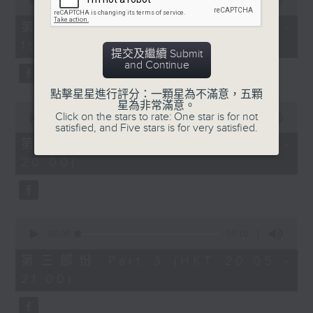
seconds
00:00
30:00
of
30
第一部份 Part 1 (HKT 18:30 -
minutes,
19:00)
0
提交及繼續 Submit
seconds
and Continue
點擊星星進行評分：一顆星為不滿意，五顆
星為非常滿意。
0
Click on the stars to rate: One star is for not
seconds
00:00
55:09
satisfied, and Five stars is for very satisfied.
of
55
第二部份 Part 2 (HKT 19:05 -
minutes,
20:00)
9
seconds
0
seconds
00:00
55:10
of
55
第三部份 Part 3 (HKT 20:05 -
minutes,
21:00)
10
seconds