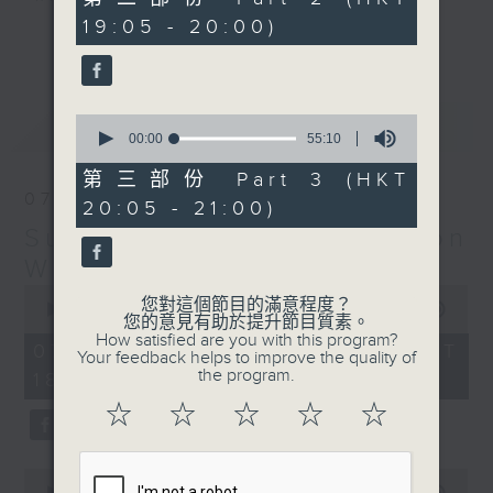
minutes,
19:05 - 20:00)
19
更多...
seconds
Monday to Friday - 6.30pm to 9pm
- Only on Radio 3
0
最新
LATEST
seconds
00:00
55:10
of
55
第三部份 Part 3 (HKT
minutes,
07/08/2026
20:05 - 21:00)
10
seconds
Sunset Sounds with Simon
Willson
0
您對這個節目的滿意程度？
seconds
00:00
2:20:00
您的意見有助於提升節目質素。
of
How satisfied are you with this program?
2
07/08/2026 - 足本 Full (HKT
Your feedback helps to improve the quality of
hours,
the program.
18:30 - 21:00)
20
minutes,
☆
☆
☆
☆
☆
0
seconds
0