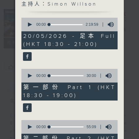
主持人：Simon Willson
Sunset
Sounds with
0
Simon
seconds
00:00
2:19:59
of
Willson
電台直播
2
20/05/2026 - 足本 Full
hours,
聯絡
所有集數
(HKT 18:30 - 21:00)
19
minutes,
59
seconds
您喜歡這個節目嗎?
0
seconds
00:00
30:00
of
簡介
GIST
30
第一部份 Part 1 (HKT
minutes,
18:30 - 19:00)
0
seconds
主持人：Simon Willson
Every weekday evening from
0
6.30 to 9 let Simon Willson take
seconds
00:00
55:09
you home with the best in today's
of
55
第二部份 Part 2 (HKT
hits and yesterday's classics.