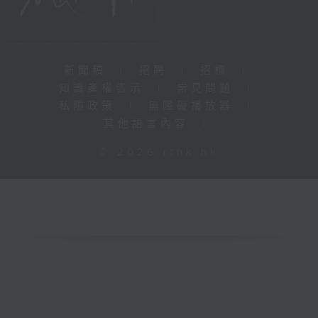
新聞稿
|
招聘
|
招標
|
知識產權告示
|
常見問題
|
私隱政策
|
無障礙播放器
|
其他語言內容
|
© 2026 rthk.hk