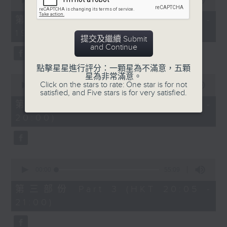
seconds
00:00
30:00
of
30
第一部份 Part 1 (HKT 18:30 -
minutes,
19:00)
0
提交及繼續 Submit
seconds
and Continue
點擊星星進行評分：一顆星為不滿意，五顆
星為非常滿意。
0
Click on the stars to rate: One star is for not
seconds
00:00
55:09
satisfied, and Five stars is for very satisfied.
of
55
第二部份 Part 2 (HKT 19:05 -
minutes,
20:00)
9
seconds
0
seconds
00:00
55:09
of
55
第三部份 Part 3 (HKT 20:05 -
minutes,
21:00)
9
seconds