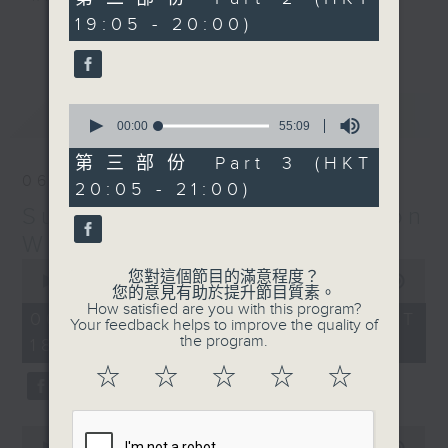
minutes,
19:05 - 20:00)
9
更多...
seconds
Monday to Friday - 6.30pm to 9pm
- Only on Radio 3
0
最新
LATEST
seconds
00:00
55:09
of
55
第三部份 Part 3 (HKT
minutes,
06/08/2026
20:05 - 21:00)
9
seconds
Sunset Sounds with Simon
Willson
0
您對這個節目的滿意程度？
seconds
00:00
2:19:59
您的意見有助於提升節目質素。
of
How satisfied are you with this program?
2
06/08/2026 - 足本 Full (HKT
Your feedback helps to improve the quality of
hours,
the program.
18:30 - 21:00)
19
minutes,
☆
☆
☆
☆
☆
59
seconds
0