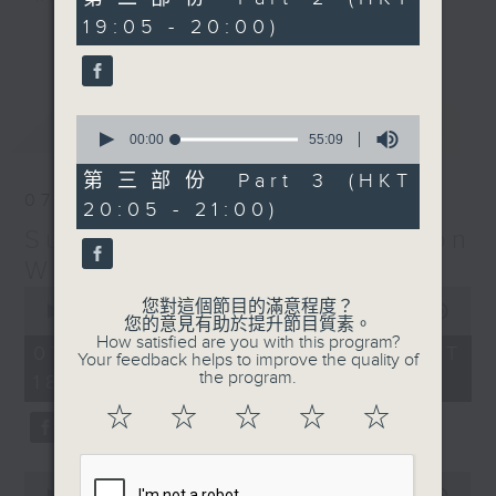
minutes,
19:05 - 20:00)
9
更多...
seconds
Monday to Friday - 6.30pm to 9pm
- Only on Radio 3
0
最新
LATEST
seconds
00:00
55:09
of
55
第三部份 Part 3 (HKT
minutes,
07/08/2026
20:05 - 21:00)
9
seconds
Sunset Sounds with Simon
Willson
0
您對這個節目的滿意程度？
seconds
00:00
2:20:00
您的意見有助於提升節目質素。
of
How satisfied are you with this program?
2
07/08/2026 - 足本 Full (HKT
Your feedback helps to improve the quality of
hours,
the program.
18:30 - 21:00)
20
minutes,
☆
☆
☆
☆
☆
0
seconds
0