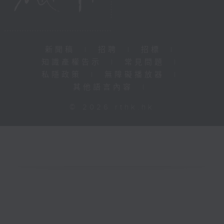
新聞稿
|
招聘
|
招標
|
知識產權告示
|
常見問題
|
私隱政策
|
無障礙播放器
|
其他語言內容
|
© 2026 rthk.hk