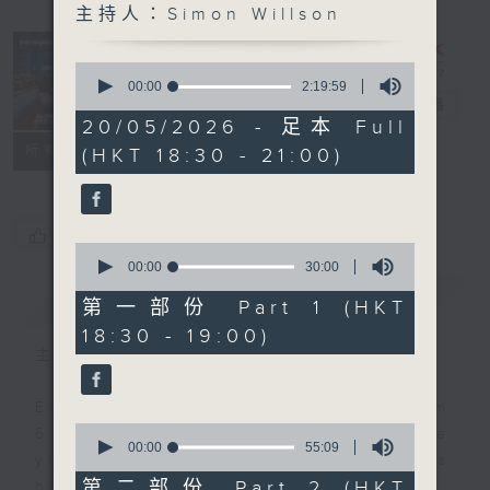
主持人：Simon Willson
Sunset
Sounds with
0
Simon
seconds
00:00
2:19:59
of
Willson
電台直播
2
20/05/2026 - 足本 Full
hours,
聯絡
所有集數
(HKT 18:30 - 21:00)
19
minutes,
59
seconds
您喜歡這個節目嗎?
0
seconds
00:00
30:00
of
簡介
GIST
30
第一部份 Part 1 (HKT
minutes,
18:30 - 19:00)
0
seconds
主持人：Simon Willson
Every weekday evening from
0
6.30 to 9 let Simon Willson take
seconds
00:00
55:09
you home with the best in today's
of
55
第二部份 Part 2 (HKT
hits and yesterday's classics.