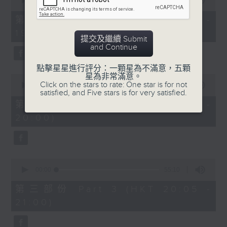
seconds
00:00
30:00
of
30
第一部份 Part 1 (HKT 18:30 -
minutes,
19:00)
0
提交及繼續 Submit
seconds
and Continue
點擊星星進行評分：一顆星為不滿意，五顆
星為非常滿意。
0
Click on the stars to rate: One star is for not
seconds
00:00
55:09
satisfied, and Five stars is for very satisfied.
of
55
第二部份 Part 2 (HKT 19:05 -
minutes,
20:00)
9
seconds
0
seconds
00:00
55:10
of
55
第三部份 Part 3 (HKT 20:05 -
minutes,
21:00)
10
seconds