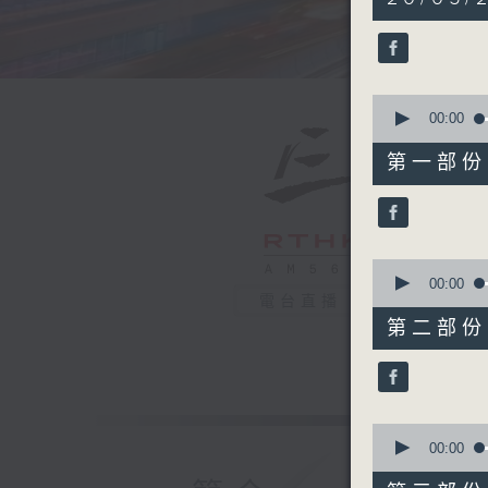
hours,
19
minutes,
59
seconds
90%
0
seconds
00:00
of
30
第一部份 P
minutes,
0
seconds
90%
0
seconds
00:00
of
電台直播
55
第二部份 P
minutes,
9
seconds
90%
0
seconds
00:00
of
55