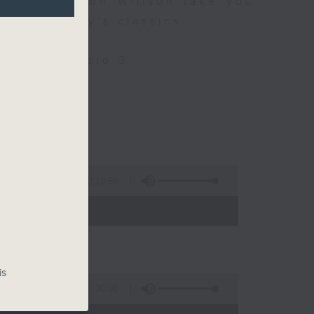
 9 let Simon Willson take you
nd yesterday's classics.
Only on Radio 3
llson
2:19:59
- 21:00)
is
30:00