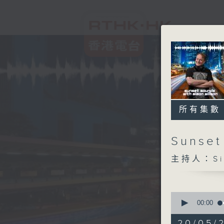
所有集數
Sunset
主持人：Sim
0
seconds
00:00
of
2
20/05/2