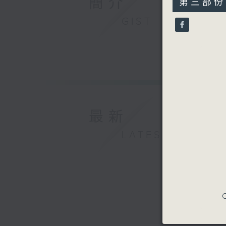
簡介
第三部份 P
minutes,
9
GIST
seconds
90%
最新
LATEST
C