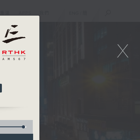
重溫
APPS
我們
ENG
/
簡
X