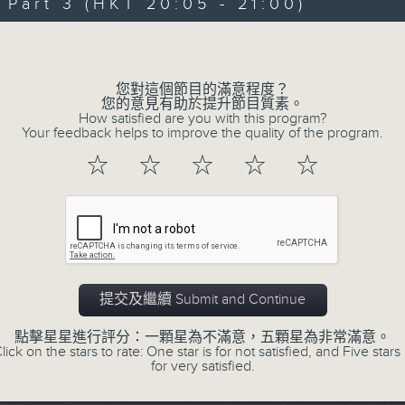
Every weekday evening from 6.30 to
art 3 (HKT 20:05 - 21:00)
home with the best in today's hits a
Volume
Monday to Friday - 6.30pm to 9pm - 
您對這個節目的滿意程度？
您的意見有助於提升節目質素。
How satisfied are you with this program?
Your feedback helps to improve the quality of the program.
06/08/2026
☆
☆
☆
☆
☆
Sunset Sounds with Simon Wi
0
seconds
00:00
of
2
06/08/2026 - 足本 Full (HKT 18:30 
hours,
19
提交及繼續 Submit and Continue
minutes,
59
seconds
Volume
點擊星星進行評分：一顆星為不滿意，五顆星為非常滿意。
90%
lick on the stars to rate: One star is for not satisfied, and Five stars 
0
for very satisfied.
seconds
00:00
of
30