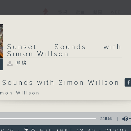
電視
電台
新聞
WEB+
Sunset Sounds with
Simon Willson
聯絡
 Sounds with Simon Willson
on Willson
2:19:59
026 - 足本 Full (HKT 18:30 - 21:00)