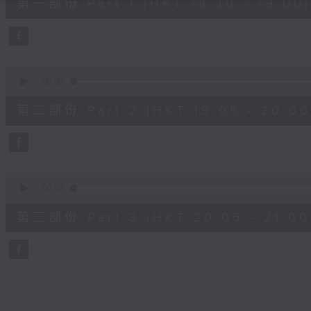
第一部份 Part 1 (HKT 18:30 - 19:00)
minutes,
0
seconds
Volume
90%
0
seconds
00:00
of
55
第二部份 Part 2 (HKT 19:05 - 20:00
minutes,
9
seconds
Volume
90%
0
seconds
00:00
of
55
第三部份 Part 3 (HKT 20:05 - 21:00
minutes,
9
seconds
Volume
90%