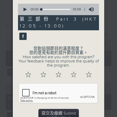
0
最新
LATEST
seconds
00:00
55:09
of
55
第三部份 Part 3 (HKT
minutes,
12:05 - 13:00)
07/08/2026
9
seconds
Non-stop Classics 美樂無休
0
seconds
00:00
2:44:59
您對這個節目的滿意程度？
of
您的意見有助於提升節目質素。
2
07/08/2026 - 足本 Full (HKT
How satisfied are you with this program?
hours,
Your feedback helps to improve the quality of
10:05 - 13:00)
44
the program.
minutes,
59
☆
☆
☆
☆
☆
seconds
0
seconds
00:00
55:10
of
55
第一部份 Part 1 (HKT 10:05 -
minutes,
11:00)
10
seconds
提交及繼續 Submit