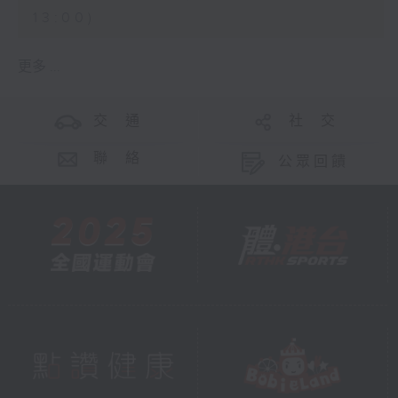
13:00)
更多 ...
交 通
社 交
聯 絡
公眾回饋