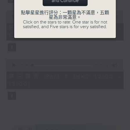
and Continue
0
點擊星星進行評分：一顆星為不滿意，五顆
seconds
00:00
55:19
星為非常滿意。
of
Click on the stars to rate: One star is for not
55
satisfied, and Five stars is for very satisfied.
第二部份 Part 2 (HKT 11:05 -
minutes,
12:00)
19
seconds
0
seconds
00:00
55:09
of
55
第三部份 Part 3 (HKT 12:05 -
minutes,
13:00)
9
seconds