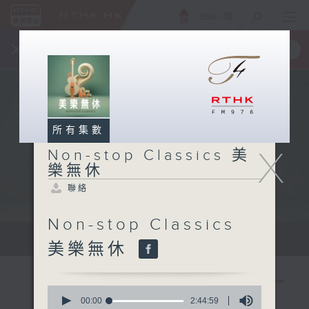
ENG
/
簡
×
全新 RTHK On The Go
取得
一手掌握 RTHK 電台、電視節目
所有集數
X
Non-stop Classics 美
樂無休
聯絡
Non-stop Classics
Mon - Fri 星期一至五 10am
美樂無休
0
seconds
00:00
2:44:59