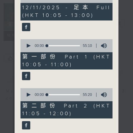
of
2
12/11/2025 - 足本 Full
Non-stop
hours,
(HKT 10:05 - 13:00)
Classics 美樂
44
minutes,
無休
電台直播
59
seconds
聯絡
所有集數
0
seconds
00:00
55:10
of
55
第一部份 Part 1 (HKT
您喜歡這個節目嗎?
minutes,
10:05 - 11:00)
10
seconds
簡介
GIST
0
More music, less talk - for 3
seconds
00:00
55:20
continuous hours.
of
55
第二部份 Part 2 (HKT
minutes,
11:05 - 12:00)
20
seconds