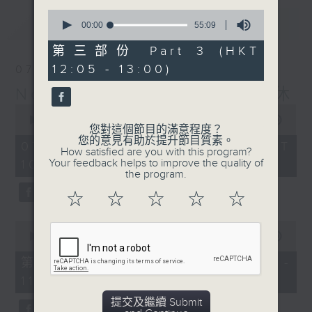
0
最新
LATEST
seconds
00:00
55:09
of
55
第三部份 Part 3 (HKT
minutes,
12:05 - 13:00)
07/08/2026
9
seconds
Non-stop Classics 美樂無休
0
seconds
00:00
2:44:59
您對這個節目的滿意程度？
of
您的意見有助於提升節目質素。
2
07/08/2026 - 足本 Full (HKT
How satisfied are you with this program?
hours,
Your feedback helps to improve the quality of
10:05 - 13:00)
44
the program.
minutes,
59
☆
☆
☆
☆
☆
seconds
0
seconds
00:00
55:10
of
55
第一部份 Part 1 (HKT 10:05 -
minutes,
11:00)
10
seconds
提交及繼續 Submit