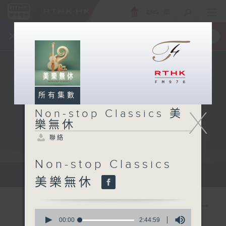
ENG
/
簡
×
全新 RTHK On The Go
取得
一手掌握 RTHK 電台、電視節目
所有集數
X
Non-stop Classics 美
樂無休
聯絡
Non-stop Classics
Mon - Fri 星期一至五 10am
美樂無休
0
seconds
00:00
2:44:59