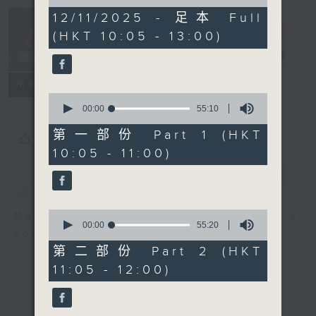
of
2
12/11/2025 - 足本 Full
Non-stop
hours,
(HKT 10:05 - 13:00)
Classics 美樂
44
minutes,
無休
電台直播
59
seconds
聯絡
所有集數
0
seconds
00:00
55:10
of
55
第一部份 Part 1 (HKT
您喜歡這個節目嗎?
minutes,
10:05 - 11:00)
10
seconds
簡介
GIST
0
More music, less talk - for 3
seconds
00:00
55:20
continuous hours.
of
55
第二部份 Part 2 (HKT
minutes,
11:05 - 12:00)
20
seconds