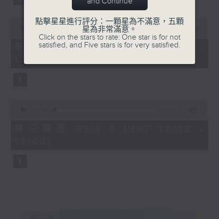
and Continue
0
點擊星星進行評分：一顆星為不滿意，五顆
seconds
00:00
55:19
星為非常滿意。
of
Click on the stars to rate: One star is for not
55
satisfied, and Five stars is for very satisfied.
第二部份 Part 2 (HKT 11:05 -
minutes,
12:00)
19
seconds
0
seconds
00:00
55:09
of
55
第三部份 Part 3 (HKT 12:05 -
minutes,
13:00)
9
seconds