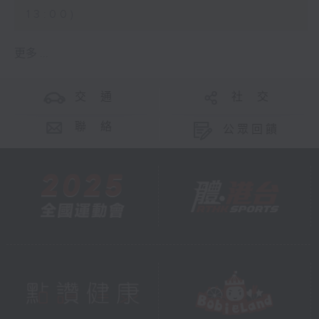
13:00)
更多 ...
交 通
社 交
聯 絡
公眾回饋