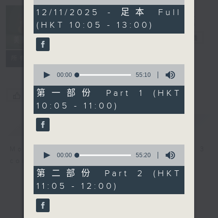
of
2
12/11/2025 - 足本 Full
Non-stop
hours,
(HKT 10:05 - 13:00)
Classics 美樂
44
minutes,
無休
電台直播
59
seconds
聯絡
所有集數
0
seconds
00:00
55:10
of
55
第一部份 Part 1 (HKT
您喜歡這個節目嗎?
minutes,
10:05 - 11:00)
10
seconds
簡介
GIST
0
More music, less talk - for 3
seconds
00:00
55:20
continuous hours.
of
55
第二部份 Part 2 (HKT
minutes,
11:05 - 12:00)
20
seconds