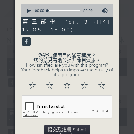
0
最新
LATEST
seconds
00:00
55:09
of
55
第三部份 Part 3 (HKT
minutes,
12:05 - 13:00)
10/08/2026
9
seconds
Non-stop Classics 美樂無休
0
seconds
00:00
2:44:59
您對這個節目的滿意程度？
of
您的意見有助於提升節目質素。
2
10/08/2026 - 足本 Full (HKT
How satisfied are you with this program?
hours,
Your feedback helps to improve the quality of
10:05 - 13:00)
44
the program.
minutes,
59
☆
☆
☆
☆
☆
seconds
0
seconds
00:00
55:00
of
55
第一部份 Part 1 (HKT 10:05 -
minutes,
11:00)
0
seconds
提交及繼續 Submit