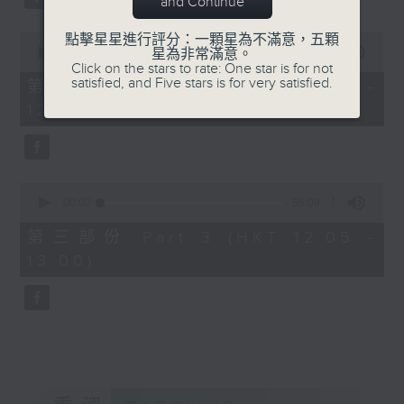
and Continue
0
點擊星星進行評分：一顆星為不滿意，五顆
seconds
00:00
55:10
星為非常滿意。
of
Click on the stars to rate: One star is for not
55
satisfied, and Five stars is for very satisfied.
第二部份 Part 2 (HKT 11:05 -
minutes,
12:00)
10
seconds
0
seconds
00:00
55:09
of
55
第三部份 Part 3 (HKT 12:05 -
minutes,
13:00)
9
seconds