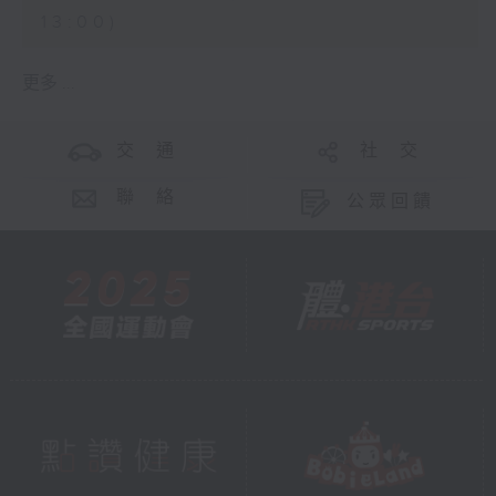
13:00)
更多 ...
交 通
社 交
聯 絡
公眾回饋