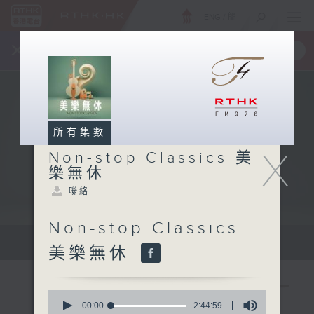
ENG
/
簡
×
全新 RTHK On The Go
取得
一手掌握 RTHK 電台、電視節目
所有集數
X
Non-stop Classics 美
樂無休
聯絡
Non-stop Classics
Mon - Fri 星期一至五 10am
美樂無休
0
seconds
00:00
2:44:59