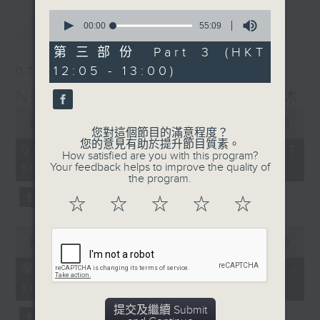
0
最新
LATEST
seconds
00:00
55:09
of
55
第三部份 Part 3 (HKT
minutes,
12:05 - 13:00)
07/08/2026
9
seconds
Non-stop Classics 美樂無休
0
seconds
00:00
2:44:59
您對這個節目的滿意程度？
of
您的意見有助於提升節目質素。
2
07/08/2026 - 足本 Full (HKT
How satisfied are you with this program?
hours,
Your feedback helps to improve the quality of
10:05 - 13:00)
44
the program.
minutes,
59
☆
☆
☆
☆
☆
seconds
0
seconds
00:00
55:10
of
55
第一部份 Part 1 (HKT 10:05 -
minutes,
11:00)
10
seconds
提交及繼續 Submit