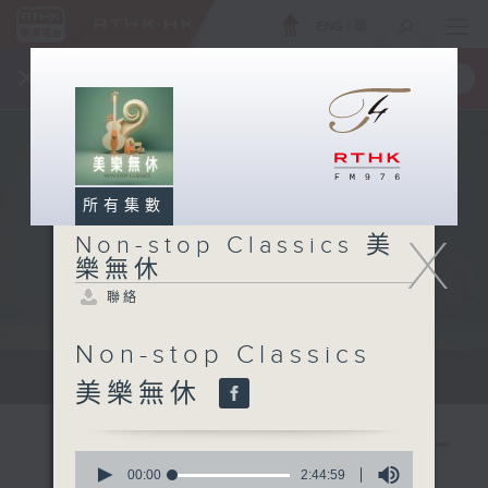
ENG
/
簡
×
全新 RTHK On The Go
取得
一手掌握 RTHK 電台、電視節目
所有集數
X
Non-stop Classics 美
樂無休
聯絡
Non-stop Classics
Mon - Fri 星期一至五 10am
美樂無休
0
seconds
00:00
2:44:59