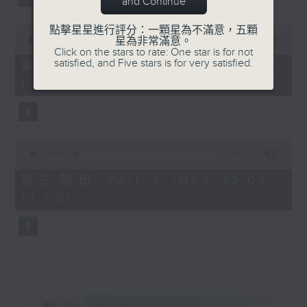
and Continue
0
點擊星星進行評分：一顆星為不滿意，五顆
seconds
00:00
55:19
星為非常滿意。
of
Click on the stars to rate: One star is for not
55
satisfied, and Five stars is for very satisfied.
第二部份 Part 2 (HKT 11:05 -
minutes,
12:00)
19
seconds
0
seconds
00:00
55:09
of
55
第三部份 Part 3 (HKT 12:05 -
minutes,
13:00)
9
seconds