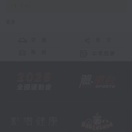
13:00)
更多 ...
交 通
社 交
聯 絡
公眾回饋