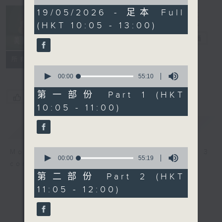
of
2
19/05/2026 - 足本 Full
Non-stop
hours,
(HKT 10:05 - 13:00)
Classics 美樂
44
minutes,
無休
電台直播
59
seconds
聯絡
所有集數
0
seconds
00:00
55:10
of
55
第一部份 Part 1 (HKT
您喜歡這個節目嗎?
minutes,
10:05 - 11:00)
10
seconds
簡介
GIST
0
More music, less talk - for 3
seconds
00:00
55:19
continuous hours.
of
55
第二部份 Part 2 (HKT
minutes,
11:05 - 12:00)
19
seconds