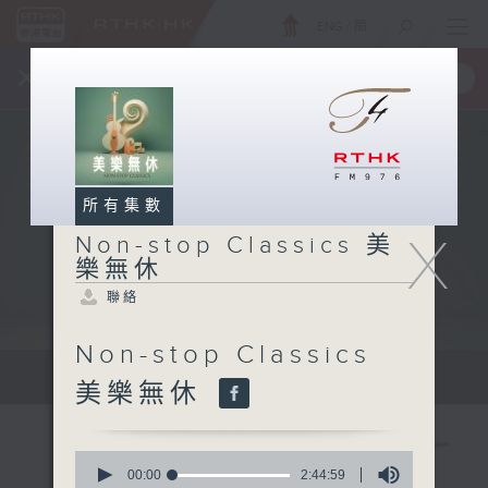
ENG
/
簡
×
全新 RTHK On The Go
取得
一手掌握 RTHK 電台、電視節目
所有集數
X
Non-stop Classics 美
樂無休
聯絡
Non-stop Classics
Mon - Fri 星期一至五 10am
美樂無休
0
seconds
00:00
2:44:59