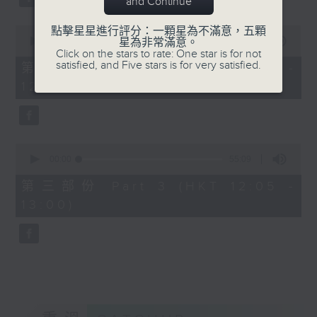
and Continue
0
點擊星星進行評分：一顆星為不滿意，五顆
seconds
00:00
55:19
星為非常滿意。
of
Click on the stars to rate: One star is for not
55
satisfied, and Five stars is for very satisfied.
第二部份 Part 2 (HKT 11:05 -
minutes,
12:00)
19
seconds
0
seconds
00:00
55:09
of
55
第三部份 Part 3 (HKT 12:05 -
minutes,
13:00)
9
seconds