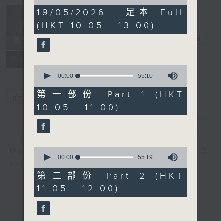
of
2
19/05/2026 - 足本 Full
Non-stop
hours,
(HKT 10:05 - 13:00)
Classics 美樂
44
minutes,
無休
電台直播
59
seconds
聯絡
所有集數
0
seconds
00:00
55:10
of
55
第一部份 Part 1 (HKT
您喜歡這個節目嗎?
minutes,
10:05 - 11:00)
10
seconds
簡介
GIST
0
More music, less talk - for 3
seconds
00:00
55:19
continuous hours.
of
55
第二部份 Part 2 (HKT
minutes,
11:05 - 12:00)
19
seconds