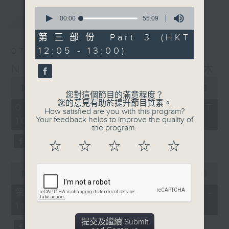
0
最新
LATEST
seconds
00:00
55:09
of
55
第三部份 Part 3 (HKT
minutes,
12:05 - 13:00)
07/08/2026
9
seconds
Non-stop Classics 美樂無休
0
seconds
00:00
2:44:59
您對這個節目的滿意程度？
of
您的意見有助於提升節目質素。
2
07/08/2026 - 足本 Full (HKT
How satisfied are you with this program?
hours,
Your feedback helps to improve the quality of
10:05 - 13:00)
44
the program.
minutes,
59
☆
☆
☆
☆
☆
seconds
0
seconds
00:00
55:10
of
55
第一部份 Part 1 (HKT 10:05 -
minutes,
11:00)
10
seconds
提交及繼續 Submit