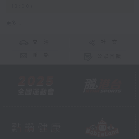
13:00)
更多 ...
交 通
社 交
聯 絡
公眾回饋