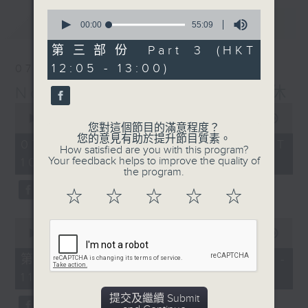
0
最新
LATEST
seconds
00:00
55:09
of
55
第三部份 Part 3 (HKT
minutes,
12:05 - 13:00)
07/08/2026
9
seconds
Non-stop Classics 美樂無休
0
seconds
00:00
2:44:59
您對這個節目的滿意程度？
of
您的意見有助於提升節目質素。
2
07/08/2026 - 足本 Full (HKT
How satisfied are you with this program?
hours,
Your feedback helps to improve the quality of
10:05 - 13:00)
44
the program.
minutes,
59
☆
☆
☆
☆
☆
seconds
0
seconds
00:00
55:10
of
55
第一部份 Part 1 (HKT 10:05 -
minutes,
11:00)
10
seconds
提交及繼續 Submit