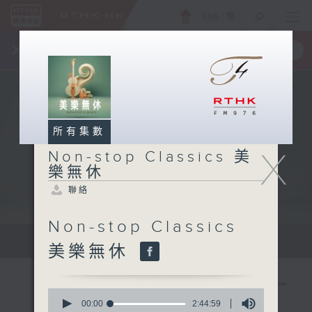
ENG
/
簡
×
全新 RTHK On The Go
取得
一手掌握 RTHK 電台、電視節目
所有集數
X
Non-stop Classics 美
樂無休
聯絡
Non-stop Classics
Mon - Fri 星期一至五 10am
美樂無休
0
seconds
00:00
2:44:59