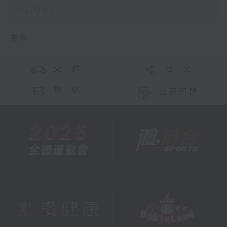
13:00)
更多 ...
交 通
社 交
聯 絡
公眾回饋