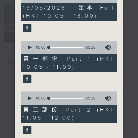
of
2
19/05/2026 - 足本 Full
Non-stop
hours,
(HKT 10:05 - 13:00)
Classics 美樂
44
minutes,
無休
電台直播
59
seconds
聯絡
所有集數
0
seconds
00:00
55:10
of
55
第一部份 Part 1 (HKT
您喜歡這個節目嗎?
minutes,
10:05 - 11:00)
10
seconds
簡介
GIST
0
More music, less talk - for 3
seconds
00:00
55:19
continuous hours.
of
55
第二部份 Part 2 (HKT
minutes,
11:05 - 12:00)
19
seconds