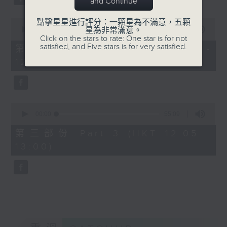
and Continue
0
點擊星星進行評分：一顆星為不滿意，五顆
seconds
00:00
55:19
星為非常滿意。
of
Click on the stars to rate: One star is for not
55
satisfied, and Five stars is for very satisfied.
第二部份 Part 2 (HKT 11:05 -
minutes,
12:00)
19
seconds
0
seconds
00:00
55:09
of
55
第三部份 Part 3 (HKT 12:05 -
minutes,
13:00)
9
seconds