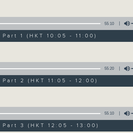
Volume
Mon - Fri 星期一至五 10am
55:10
art 1 (HKT 10:05 - 11:00)
Volume
Non-stop Clas
55:20
聯絡
所有集數
art 2 (HKT 11:05 - 12:00)
Volume
您喜歡這個節目嗎?
55:10
More music, less talk - for 3 contin
art 3 (HKT 12:05 - 13:00)