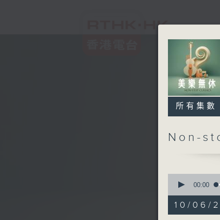
所有集數
Non-s
0
seconds
00:00
of
2
10/06/2
hours,
45