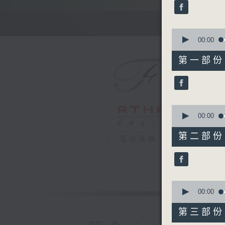
minutes,
0
seconds
90%
0
seconds
00:00
of
55
第一部份 P
minutes,
10
seconds
90%
0
seconds
00:00
of
55
第二部份 P
電台直播
minutes,
20
seconds
90%
0
seconds
00:00
of
55
第三部份 P
minutes,
10