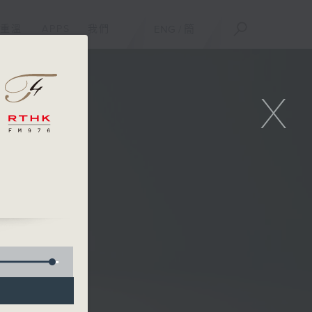
重溫
APPS
我們
ENG
/
簡
X