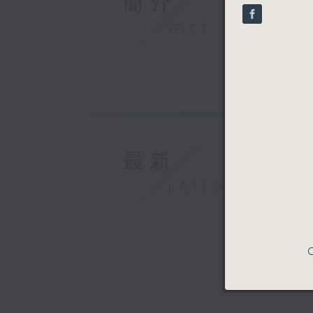
簡介
seconds
90%
GIST
最新
LATEST
C