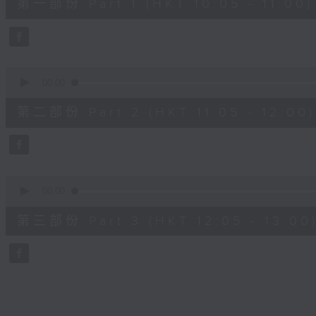
第一部份 Part 1 (HKT 10:05 - 11:00)
minutes,
10
seconds
Volume
90%
0
seconds
00:00
of
55
第二部份 Part 2 (HKT 11:05 - 12:00)
minutes,
19
seconds
Volume
90%
0
seconds
00:00
of
55
第三部份 Part 3 (HKT 12:05 - 13:00
minutes,
9
seconds
Volume
90%