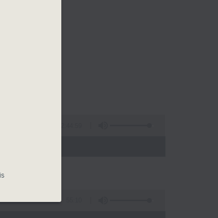
2:44:59
- 13:00)
is
55:10