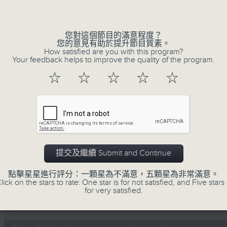
Volume
您對這個節目的滿意程度？
您的意見有助於提升節目質素。
How satisfied are you with this program?
Your feedback helps to improve the quality of the program.
☆
☆
☆
☆
☆
07/08/2026
Non-stop Classics 美樂無休
0
seconds
00:00
of
2
07/08/2026 - 足本 Full (HKT 10:05 
提交及繼續 Submit and Continue
hours,
44
minutes,
點擊星星進行評分：一顆星為不滿意，五顆星為非常滿意。
59
lick on the stars to rate: One star is for not satisfied, and Five stars 
seconds
Volume
for very satisfied.
90%
0
seconds
00:00
of
55