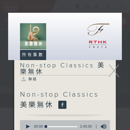
ENG
/
簡
×
全新 RTHK On The Go
取得
一手掌握 RTHK 電台、電視節目
所有集數
X
Non-stop Classics 美
樂無休
聯絡
Non-stop Classics
Mon - Fri 星期一至五 10am
美樂無休
0
seconds
00:00
2:45:00