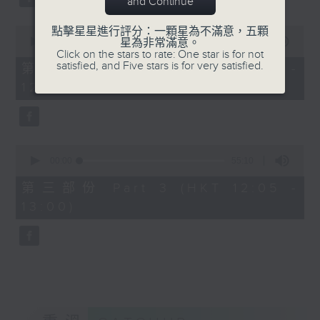
and Continue
0
點擊星星進行評分：一顆星為不滿意，五顆
seconds
00:00
55:09
星為非常滿意。
of
Click on the stars to rate: One star is for not
55
satisfied, and Five stars is for very satisfied.
第二部份 Part 2 (HKT 11:05 -
minutes,
12:00)
9
seconds
0
seconds
00:00
55:10
of
55
第三部份 Part 3 (HKT 12:05 -
minutes,
13:00)
10
seconds