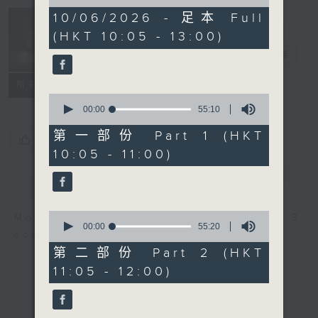
of
2
10/06/2026 - 足本 Full
Non-stop
hours,
(HKT 10:05 - 13:00)
Classics 美樂
45
minutes,
無休
電台直播
0
seconds
聯絡
所有集數
0
seconds
00:00
55:10
of
55
第一部份 Part 1 (HKT
您喜歡這個節目嗎?
minutes,
10:05 - 11:00)
10
seconds
簡介
GIST
0
More music, less talk - for 3
seconds
00:00
55:20
continuous hours.
of
55
第二部份 Part 2 (HKT
minutes,
11:05 - 12:00)
20
seconds