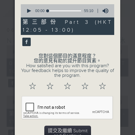
0
最新
LATEST
seconds
00:00
55:10
of
55
第三部份 Part 3 (HKT
minutes,
12:05 - 13:00)
06/08/2026
10
seconds
Non-stop Classics 美樂無休
0
seconds
00:00
2:45:00
您對這個節目的滿意程度？
of
您的意見有助於提升節目質素。
2
06/08/2026 - 足本 Full (HKT
How satisfied are you with this program?
hours,
Your feedback helps to improve the quality of
10:05 - 13:00)
45
the program.
minutes,
0
☆
☆
☆
☆
☆
seconds
0
seconds
00:00
55:00
of
55
第一部份 Part 1 (HKT 10:05 -
minutes,
11:00)
0
seconds
提交及繼續 Submit