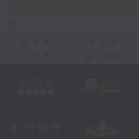
13:00)
更多 ...
交 通
社 交
聯 絡
公眾回饋