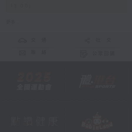
13:00)
更多 ...
交 通
社 交
聯 絡
公眾回饋