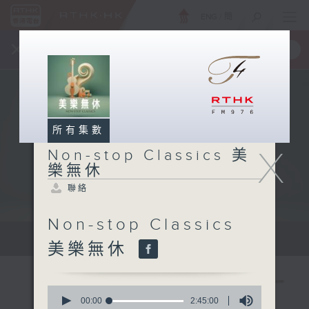
ENG
/
簡
×
全新 RTHK On The Go
取得
一手掌握 RTHK 電台、電視節目
所有集數
X
Non-stop Classics 美
樂無休
聯絡
Non-stop Classics
Mon - Fri 星期一至五 10am
美樂無休
0
seconds
00:00
2:45:00