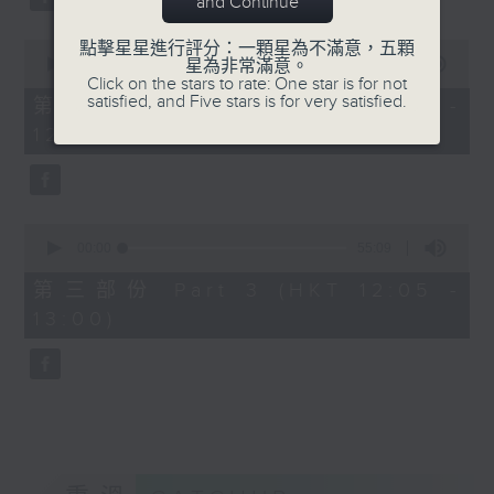
and Continue
0
點擊星星進行評分：一顆星為不滿意，五顆
seconds
00:00
55:19
星為非常滿意。
of
Click on the stars to rate: One star is for not
55
satisfied, and Five stars is for very satisfied.
第二部份 Part 2 (HKT 11:05 -
minutes,
12:00)
19
seconds
0
seconds
00:00
55:09
of
55
第三部份 Part 3 (HKT 12:05 -
minutes,
13:00)
9
seconds