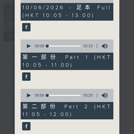
of
2
10/06/2026 - 足本 Full
Non-stop
hours,
(HKT 10:05 - 13:00)
Classics 美樂
45
minutes,
無休
電台直播
0
seconds
聯絡
所有集數
0
seconds
00:00
55:10
of
55
第一部份 Part 1 (HKT
您喜歡這個節目嗎?
minutes,
10:05 - 11:00)
10
seconds
簡介
GIST
0
More music, less talk - for 3
seconds
00:00
55:20
continuous hours.
of
55
第二部份 Part 2 (HKT
minutes,
11:05 - 12:00)
20
seconds