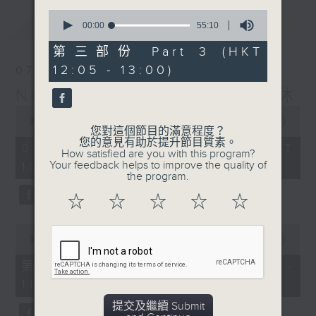
0
最新
LATEST
seconds
00:00
55:10
of
55
第三部份 Part 3 (HKT
minutes,
12:05 - 13:00)
07/08/2026
10
seconds
Non-stop Classics 美樂無休
0
seconds
00:00
2:44:59
您對這個節目的滿意程度？
of
您的意見有助於提升節目質素。
2
07/08/2026 - 足本 Full (HKT
How satisfied are you with this program?
hours,
Your feedback helps to improve the quality of
10:05 - 13:00)
44
the program.
minutes,
59
☆
☆
☆
☆
☆
seconds
0
seconds
00:00
55:10
of
55
第一部份 Part 1 (HKT 10:05 -
minutes,
11:00)
10
seconds
提交及繼續 Submit