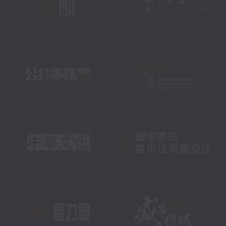
Kong
Wilson Ng (conductor)
演出者
香港兒童合唱團
林菁 (鋼琴)
許家臻 (合唱指揮)
柳愛莎 (小提琴)
香港城市室樂團
吳懷世 (指揮)
The concert will be broadcast live
on RTHK Radio 4 and RTHK TV 32
音樂會由香港電台第四台及港台電視32現場
直播