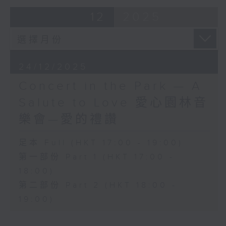
的布拉姆斯就繼承了海頓的古典美學。另一方
12
2025
面，布拉姆斯亦深受同時期的作曲家布魯赫欣
賞，布魯赫甚至將重要的第一交響曲題獻給
他。
音樂會將送上這三位大師的管弦樂曲，當中包
24/12/2025
括布魯赫為人喜愛的第一小提琴協奏曲，會由
Concert in the Park — A
小提琴名家柳愛莎擔任獨奏，亦有吳懷世指揮
的香港城市室樂團同台演出。香港兒童合唱團
Salute to Love 愛心園林音
會率先登場，獻上三首鼓舞人心的合唱曲，陪
樂會—愛的禮讚
伴大家越過困難、攜手前行。
足本 Full (HKT 17:00 - 19:00)
Programme
第一部份 Part 1 (HKT 17:00 -
18:00)
Haydn: Symphony No. 104 ‘London’
(Finale)
第二部份 Part 2 (HKT 18:00 -
Brahms: Haydn Variations
19:00)
Bruch: Violin Concerto No. 1
and choral selections You'll Never