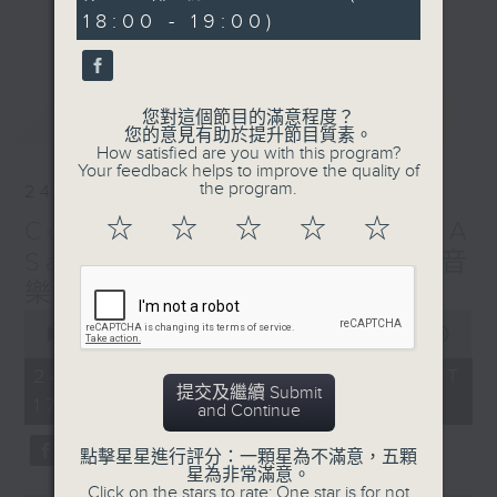
hour,
(on a first-come-first-served basis)
18:00 - 19:00)
10
更多...
seconds
(座位有限，先到先得)
Join us at Hong Kong Park for an
最新
LATEST
您對這個節目的滿意程度？
evening of hope and connection
您的意見有助於提升節目質素。
through music. Joseph Haydn—
How satisfied are you with this program?
Your feedback helps to improve the quality of
Kapellmeister to the Esterházy
the program.
24/12/2025
family—wrote more than a hundred
☆
☆
☆
☆
☆
Concert in the Park — A
symphonies whose clarity, wit, and
optimism continue to inspire.
Salute to Love 愛心園林音
Johannes Brahms upheld those
樂會—愛的禮讚
Classical ideals with deep feeling
0
seconds
and craft, and he was admired by
00:00
2:00:00
of
his colleague Max Bruch, who
2
24/12/2025 - 足本 Full (HKT
hours,
dedicated his First Symphony to
提交及繼續 Submit
17:00 - 19:00)
0
and Continue
Brahms.
seconds
點擊星星進行評分：一顆星為不滿意，五顆
This programme brings together
星為非常滿意。
Click on the stars to rate: One star is for not
cherished orchestral works by