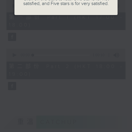
0
satisfied, and Five stars is for very satisfied.
seconds
these three masters, including
00:00
1:00:10
of
Max Bruch’s beloved Violin
1
第一部份 Part 1 (HKT 17:00 -
hour,
Concerto No. 1 with Esther Yoo as
18:00)
10
soloist. The City Chamber
seconds
Orchestra of Hong Kong will be
conducted by Wilson Ng. The Hong
Kong Children’s Choir opens the
0
seconds
00:00
1:00:10
concert with uplifting songs,
of
sharing a message of comfort,
1
第二部份 Part 2 (HKT 18:00 -
hour,
strength, and the courage to move
19:00)
10
forward.
seconds
在患難中，人與人之間的連結何等重要和珍
貴。今年的「愛心園林音樂會」會展示作曲家
之間的連結與愛戴，亦以音樂送上希望。畢生
奉獻給艾斯塔哈西宮廷的海頓寫出過百首交響
曲，作品風格明朗、睿智，不但深深吸引當時
重溫
CATCHUP
的歐洲大眾，亦啓發後世的作曲家。浪漫時期