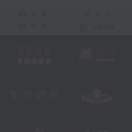
Walk Alone, You Raise Me Up,
Flying Free
交 通
社 交
曲目
聯 絡
公眾回饋
海頓：第104交響曲「倫敦」（終曲樂章）
布拉姆斯：海頓主題變奏曲
布魯赫：第一小提琴協奏曲
及合唱曲《從不孤單面對》、《你鼓舞了我》
和《自由飛翔》
Performers
The Hong Kong Children's Choir
Corina Lin (piano)
Ernest Hui (choral conductor)
Esther Yoo (violin)
City Chamber Orchestra of Hong