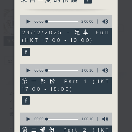
Salute to
Love 愛心園林
0
音樂會—愛的禮
seconds
00:00
2:00:00
of
讚
電台直播
2
24/12/2025 - 足本 Full
hours,
(HKT 17:00 - 19:00)
0
所有集數
seconds
您喜歡這個節目嗎?
0
seconds
00:00
1:00:10
of
簡介
GIST
1
第一部份 Part 1 (HKT
hour,
17:00 - 18:00)
10
24/12/2025 (Wed 星期三)
seconds
5pm
Olympic Square, Hong Kong Park
0
香港公園奧林匹克廣場
seconds
00:00
1:00:10
of
1
Free Admission 免費入場
第二部份 Part 2 (HKT