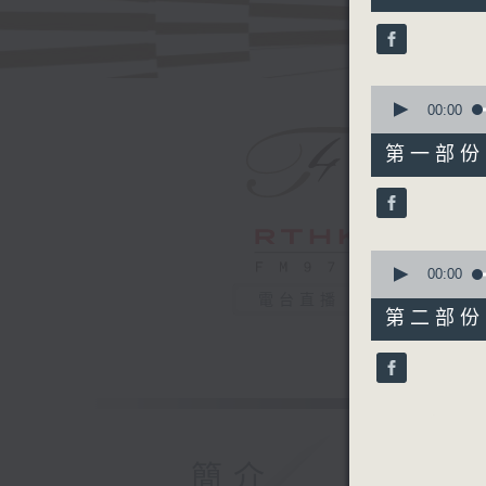
0
seconds
90%
0
seconds
00:00
of
1
第一部份 P
hour,
10
seconds
90%
0
seconds
00:00
of
電台直播
1
第二部份 P
hour,
10
seconds
90%
簡介