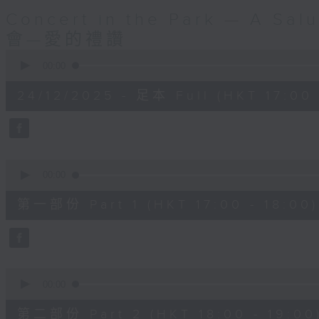
Concert in the Park — A S
會—愛的禮讚
0
seconds
00:00
of
2
24/12/2025 - 足本 Full (HKT 17:00 
hours,
0
seconds
Volume
90%
0
seconds
00:00
of
1
第一部份 Part 1 (HKT 17:00 - 18:00)
hour,
10
seconds
Volume
90%
0
seconds
00:00
of
1
第二部份 Part 2 (HKT 18:00 - 19:00
hour,