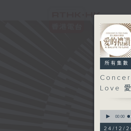
所有集數
Concer
Love
0
seconds
00:00
of
2
24/12/2
hours,