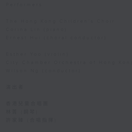
Performers
The Hong Kong Children's Choir
Corina Lin (piano)
Ernest Hui (choral conductor)
Esther Yoo (violin)
City Chamber Orchestra of Hong Kon
Wilson Ng (conductor)
演出者
香港兒童合唱團
林菁 (鋼琴)
許家臻 (合唱指揮)