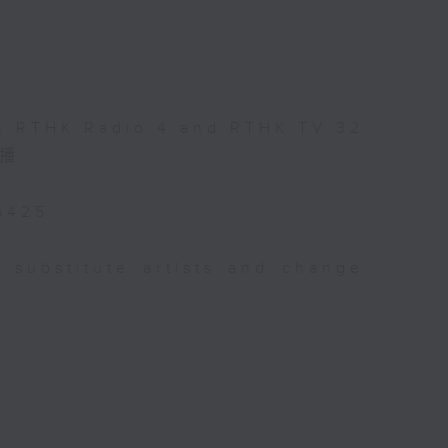
on RTHK Radio 4 and RTHK TV 32
直播
6425
 substitute artists and change