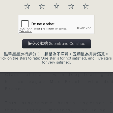
香港公園奧林匹克廣場
☆
☆
☆
☆
☆
Free Admission 免費入場
(on a first-come-first-served basis)
(座位有限，先到先得)
提交及繼續 Submit and Continue
Join us at Hong Kong Park for an e
through music. Joseph Haydn—Kapellm
點擊星星進行評分：一顆星為不滿意，五顆星為非常滿意。
lick on the stars to rate: One star is for not satisfied, and Five stars 
—wrote more than a hundred symph
for very satisfied.
optimism continue to inspire. J
Classical ideals with deep feeling a
his colleague Max Bruch, who ded
Brahms.
This programme brings together c
these three masters, including