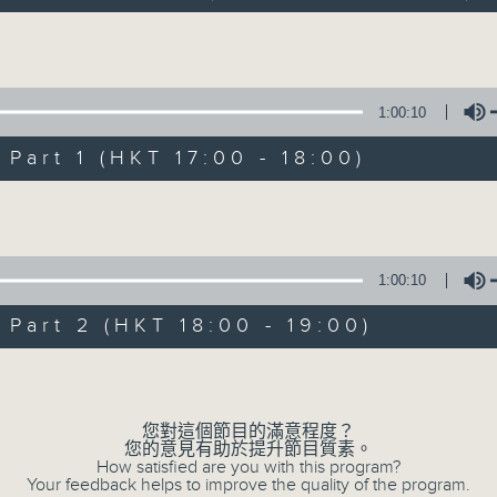
Volume
1:00:10
art 1 (HKT 17:00 - 18:00)
Concert in the 
Volume
Love 愛心園林
所有集數
1:00:10
art 2 (HKT 18:00 - 19:00)
您喜歡這個節目嗎?
Volume
24/12/2025 (Wed 星期三)
您對這個節目的滿意程度？
您的意見有助於提升節目質素。
5pm
How satisfied are you with this program?
Olympic Square, Hong Kong Park
Your feedback helps to improve the quality of the program.