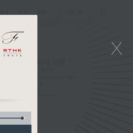
重溫
APPS
我們
ENG
/
簡
X