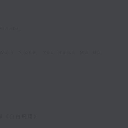
Finale)
 Walk Alone, You Raise Me Up,
和《自由飛翔》