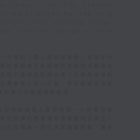
as soloist. The City Chamber
ducted by Wilson Ng. The Hong
concert with uplifting songs,
ngth, and the courage to move
貴。今年的「愛心園林音樂會」會展示作
。畢生奉獻給艾斯塔哈西宮廷的海頓寫出
深深吸引當時的歐洲大眾，亦啓發後世的
的古典美學。另一方面，布拉姆斯亦深受
要的第一交響曲題獻給他。
包括布魯赫為人喜愛的第一小提琴協奏
吳懷世指揮的香港城市室樂團同台演出。
人心的合唱曲，陪伴大家越過困難、攜手