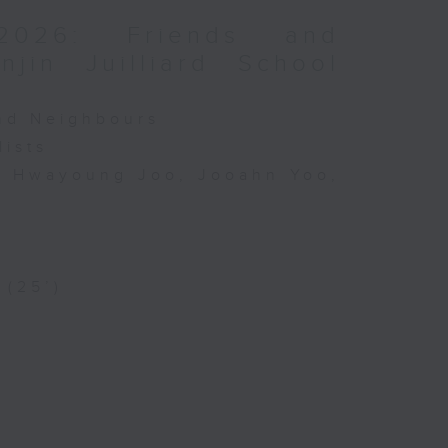
2026: Friends and
jin Juilliard School
and Neighbours
lists
o, Hwayoung Joo, Jooahn Yoo,
 (25’)