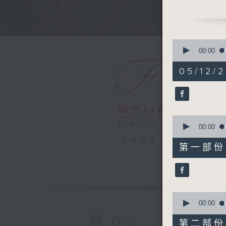
Angela Ch
BEETHOV
Violin So
YSAŸE
0
Sonata fo
seconds
00:00
of
(6’)
2
05/12/
MENDEL
hours,
0
Fantasie 
seconds
Sonata’ (
90%
Lili BOU
0
Nocturne
seconds
00:00
BRAHMS
of
電台直播
1
Violin So
第一部份 P
hour,
Presente
10
seconds
Departme
90%
Recorded
Hall on 
0
seconds
00:00
of
簡介
香港藝術家
1
第二部份 P