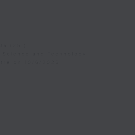
0a (25’)
f Science and Technology
atre on 10/6/2026