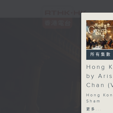
所有集數
Hong K
by Ari
Chan (
Hong Kong
Sham
(Piano) 
更多...