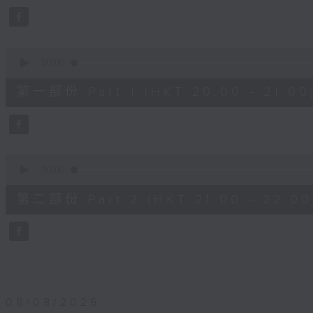
0
seconds
Volume
90%
0
seconds
00:00
of
1
第一部份 Part 1 (HKT 20:00 - 21:00
hour,
10
seconds
Volume
90%
0
seconds
00:00
of
1
第二部份 Part 2 (HKT 21:00 - 22:00
hour,
10
seconds
Volume
90%
08/08/2026