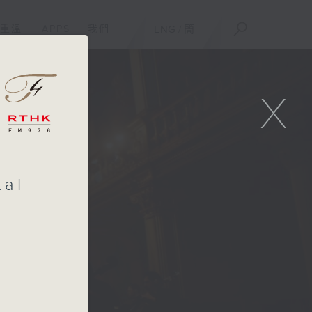
重溫
APPS
我們
ENG
/
簡
X
tal