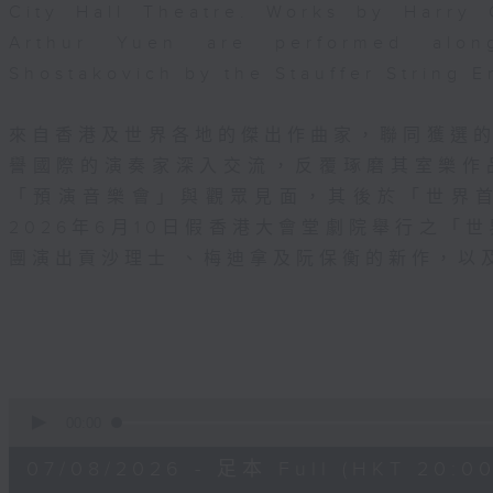
City Hall Theatre. Works by Harry
Arthur Yuen are performed alo
Shostakovich by the Stauffer String 
來自香港及世界各地的傑出作曲家，聯同獲選
譽國際的演奏家深入交流，反覆琢磨其室樂作
「預演音樂會」與觀眾見面，其後於「世界
2026年6月10日假香港大會堂劇院舉行之「世界
團演出貢沙理士 、梅迪拿及阮保衡的新作，以
0
seconds
00:00
of
2
07/08/2026 - 足本 Full (HKT 20:00
hours,