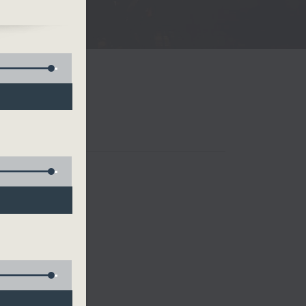
24’)
 四台音樂會
t