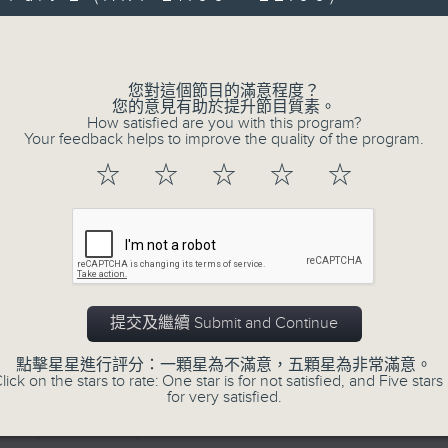
提琴）｜沈靖韜（鋼琴）
Volume
小提琴奏鳴曲，作品30，第二首 (24’)
您對這個節目的滿意程度？
奏小提琴奏鳴曲，作品27，第五首 (6’)
您的意見有助於提升節目質素。
How satisfied are you with this program?
Your feedback helps to improve the quality of the program.
想曲，作品28，「蘇格蘭奏鳴曲」 (13’)
07/08/2026
☆
☆
☆
☆
☆
卓
Intimacy of Creativity 2
Concert
提琴奏鳴曲，作品108 (22’)
Intimacy of Creativity 2026: World P
事務署主辦
Li La (cello)
11月3日香港文化中心音樂廳錄音
Stauffer String Ensemble | Bright She
提交及繼續 Submit and Continue
Harry GONZÁLEZ
點擊星星進行評分：一顆星為不滿意，五顆星為非常滿意。
¿Habrá Futuro? (Will There Be a Futur
lick on the stars to rate: One star is for not satisfied, and Five stars 
for very satisfied.
Yuval MEDINA
Together Again (10’)