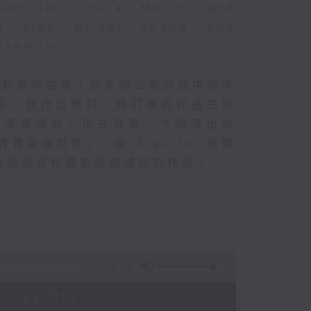
 González, Yuval Medina and
ng side Bright Sheng and
Ensemble.
的新晉作曲家，於多場公開討論中與享
品，並作出修訂。修訂後的作品先於
首演音樂會」正式發表。今場演出為
首演音樂會」，由 Stauffer 弦樂
及盛宗亮和蕭斯達高維契的作品。
2:00:00
 - 22:00)