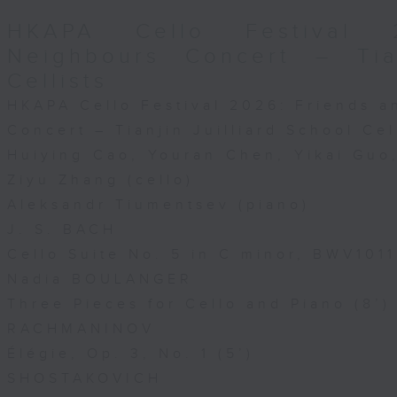
HKAPA Cello Festival 
Neighbours Concert – Tian
Cellists
HKAPA Cello Festival 2026: Friends 
Concert – Tianjin Juilliard School Cel
Huiying Cao, Youran Chen, Yikai Gu
Ziyu Zhang (cello)
Aleksandr Tiumentsev (piano)
J. S. BACH
Cello Suite No. 5 in C minor, BWV1011
Nadia BOULANGER
Three Pieces for Cello and Piano (8’)
RACHMANINOV
Élégie, Op. 3, No. 1 (5’)
SHOSTAKOVICH