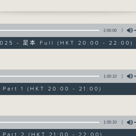
an (violin) | Aristo Sham (piano)
EN
nata No. 7 in C minor, Op. 30, No. 2 (
r Solo Violin in G major, Op. 27, No. 5
2:00:00
2025 - 足本 Full (HKT 20:00 - 22:00)
SSOHN
in F sharp minor, Op. 28, ‘Scottish
Volume
Concert on 4
13’)
LANGER
 (4’)
所有集數
1:00:10
nata No. 3 in D minor, Op. 108 (22’)
art 1 (HKT 20:00 - 21:00)
您喜歡這個節目嗎?
d by the Leisure and Cultural Services
Volume
nt
 at Hong Kong Cultural Centre Concer
3/11/2025
1:00:10
系列：沈靖韜與陳蒨瑩鋼琴及小提琴演奏會
art 2 (HKT 21:00 - 22:00)