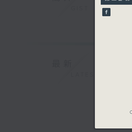
hour,
陳蒨瑩（小
10
GIST
貝多芬
seconds
90%
C小調第七
易沙意
G大調無伴
孟德爾遜
升F小調幻
莉莉．布朗
夜曲 (4’)
最新
布拉姆斯
D小調第三小
LATEST
康樂及文化
2025年
C