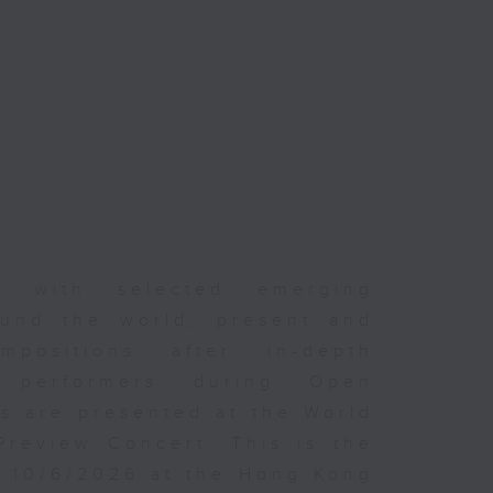
er with selected emerging
und the world, present and
positions after in-depth
d performers during Open
s are presented at the World
Preview Concert. This is the
n 10/6/2026 at the Hong Kong