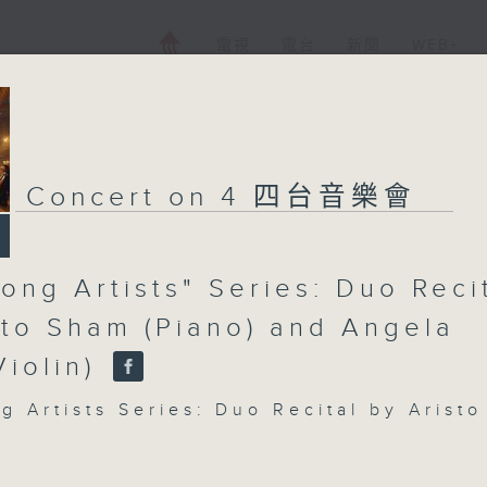
電視
電台
新聞
WEB+
Concert on 4 四台音樂會
ong Artists" Series: Duo Reci
sto Sham (Piano) and Angela
Violin)
 Artists Series: Duo Recital by Aristo
and Angela Chan (Violin)