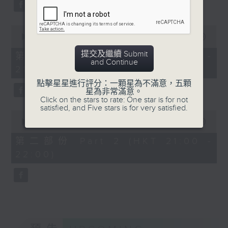
Bright SHENG
陳蒨瑩（小提琴）｜沈靖韜
The Blazing Mirage (20’)
（鋼琴）
0
Arthur YUEN
貝多芬
seconds
00:00
1:00:10
Images from my Consciousness
of
C小調第七小提琴奏鳴曲，作
1
提交及繼續 Submit
第一部份 Part 1 (HKT 20:00 -
(15’)
品30，第二首 (24’)
hour,
and Continue
21:00)
SHOSTAKOVICH (BARSHAI arr.)
10
易沙意
seconds
Chamber Symphony in C minor, Op.
點擊星星進行評分：一顆星為不滿意，五顆
G大調無伴奏小提琴奏鳴曲，
星為非常滿意。
110a (25’)
作品27，第五首 (6’)
Click on the stars to rate: One star is for not
Presented by Hong Kong
satisfied, and Five stars is for very satisfied.
孟德爾遜
0
University of Science and
升F小調幻想曲，作品28，
seconds
00:00
1:00:10
of
Technology
「蘇格蘭奏鳴曲」 (13’)
1
第二部份 Part 2 (HKT 21:00 -
Recorded at Hong Kong City Hall
莉莉．布朗卓
hour,
22:00)
10
Theatre on 10/6/2026
夜曲 (4’)
seconds
布拉姆斯
創意間的親暱2026：世界首演音樂會
D小調第三小提琴奏鳴曲，作
李拉（大提琴）
品108 (22’)
Stauffer弦樂團｜盛宗亮（指揮）
康樂及文化事務署主辦
哈里．貢沙理士
2025年11月3日香港文化中
《未來是否存在？》 (10’)