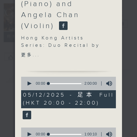
(Piano) and
Angela Chan
Concert on 4
四台音樂會
電台直播
(Violin)
所有集數
Hong Kong Artists
Series: Duo Recital by
Aristo Sham
更多...
您喜歡這個節目嗎?
(Piano) and Angela
Chan (Violin)
簡介
Angela Chan (violin) |
GIST
0
Aristo Sham (piano)
seconds
00:00
2:00:00
of
BEETHOVEN
2
05/12/2025 - 足本 Full
Violin Sonata No. 7 in C
hours,
(HKT 20:00 - 22:00)
0
minor, Op. 30, No. 2
seconds
(24’)
YSAŸE
Sonata for Solo Violin
0
in G major, Op. 27, No.
seconds
00:00
1:00:10