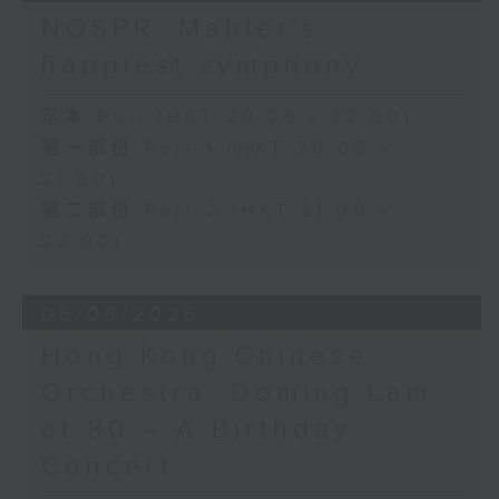
日假香港大會堂劇院舉行之「世界首演音樂
Variations on a Theme from
NOSPR: Mahler's
會」，由 Stauffer 弦樂團演出貢沙理士
Rossini’s Mosè in Egitto (arr. for 4
happiest symphony
、梅迪拿及阮保衡的新作，以及盛宗亮和蕭
cellos) (8’)
斯達高維契的作品。
Presented by The Hong Kong
足本 Full (HKT 20:05 - 22:00)
Academy for Performing Arts
第一部份 Part 1 (HKT 20:05 -
Recorded at William Au Concert
21:00)
Hall, HKAPA on 20/4/2026
Recording provided by HKAPA
第二部份 Part 2 (HKT 21:00 -
22:00)
演藝學院大提琴音樂節2026：友鄰音樂會
——天津茱莉亞學院大提琴
05/08/2026
曹慧穎、陳優然、郭譯鍇、Hwayoung
Joo、Jooahn Yoo、張子瑜（大提琴）
Hong Kong Chinese
圖文捷夫（鋼琴）
Orchestra: Doming Lam
J. S. 巴赫
at 80 – A Birthday
C小調第五無伴奏大提琴組曲，BWV1011
(25’)
Concert
布朗卓