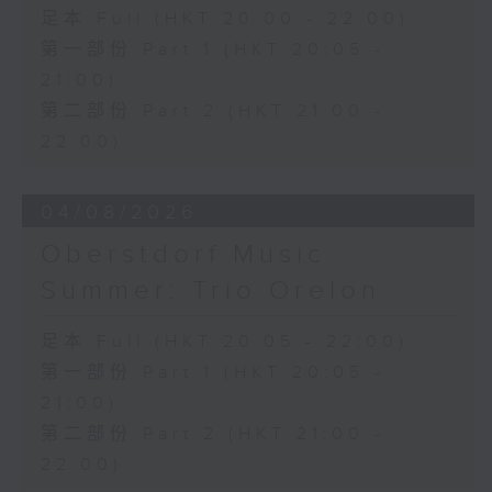
三首大提琴與鋼琴小品 (8’)
足本 Full (HKT 20:00 - 22:00)
拉赫曼尼諾夫
第一部份 Part 1 (HKT 20:05 -
悲歌，作品3，第一首 (5’)
21:00)
蕭斯達高維契
第二部份 Part 2 (HKT 21:00 -
D小調大提琴奏鳴曲，作品40 (28’)
方崬清
22:00)
《林沖》，作品37 (8’)
布拉姆斯
04/08/2026
F大調第二大提琴奏鳴曲，作品99 (25’)
樸柏
Oberstdorf Music
安魂曲，作品66 (8’)
Summer: Trio Orelon
巴格尼尼
羅西尼《摩西在埃及》主題變奏曲（為四把
足本 Full (HKT 20:05 - 22:00)
大提琴改編） (8’)
第一部份 Part 1 (HKT 20:05 -
香港演藝學院主辦
2026年4月20日香港演藝學院區永熙音樂廳
21:00)
錄音
第二部份 Part 2 (HKT 21:00 -
錄音由香港演藝學院提供
22:00)