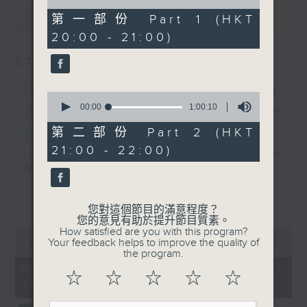
of
5 (6’)
最新
LATEST
1
第一部份 Part 1 (HKT
MENDELSSOHN
hour,
20:00 - 21:00)
10
Fantasie in F sharp
seconds
minor, Op. 28, ‘Scottish
07/08/2026
Sonata’ (13’)
Intimacy of Creativity
Lili BOULANGER
0
Nocturne (4’)
2026 - World Premiere
seconds
00:00
1:00:10
of
BRAHMS
1
Concert
第二部份 Part 2 (HKT
Violin Sonata No. 3 in
hour,
21:00 - 22:00)
10
Intimacy of Creativity 2026: World
D minor, Op. 108 (22’)
seconds
Premiere Concert
Presented by the
Li La (cello)
Leisure and Cultural
更多...
Stauffer String Ensemble | Bright
Services Department
您對這個節目的滿意程度？
Sheng (conductor)
您的意見有助於提升節目質素。
Recorded at Hong Kong
0
How satisfied are you with this program?
Harry GONZÁLEZ
Cultural Centre Concert
seconds
Your feedback helps to improve the quality of
00:00
2:00:00
¿Habrá Futuro? (Will There Be a
of
the program.
Hall on 3/11/2025
2
07/08/2026 - 足本 Full (HKT
Future?) (10’)
hours,
☆
☆
☆
☆
☆
20:00 - 22:00)
Yuval MEDINA
0
香港藝術家系列：沈靖韜與陳
seconds
Together Again (10’)
蒨瑩鋼琴及小提琴演奏會