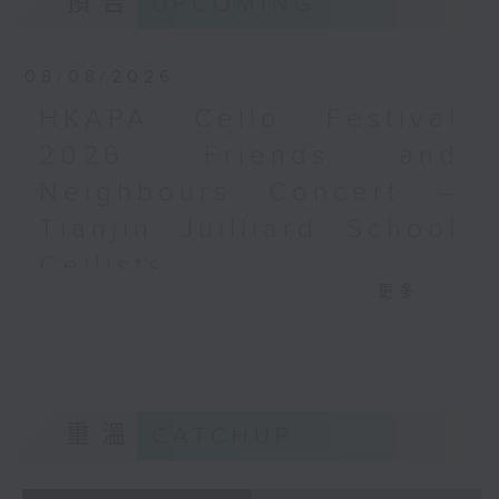
預告
UPCOMING
心音樂廳錄音
梅迪拿
《再度一起》 (10’)
08/08/2026
盛宗亮
《燦影》 (20’)
HKAPA Cello Festival
阮保衡
2026: Friends and
《來自我腦海中的影像》 (15’)
Neighbours Concert –
蕭斯達高維契（巴薩改編）
C小調室樂交響曲，作品110a (25’)
Tianjin Juilliard School
香港科技大學主辦
Cellists
2026年6月10日香港大會堂劇院錄音
更多...
HKAPA Cello Festival 2026:
Distinguished composers, together
Friends and Neighbours
with selected emerging composers
Concert – Tianjin Juilliard School
from Hong Kong and around the
Cellists
world, present and revise their
Huiying Cao, Youran Chen, Yikai
chamber music compositions after
重溫
CATCHUP
Guo, Hwayoung Joo, Jooahn Yoo,
in-depth discussions with world-
Ziyu Zhang (cello)
renowned performers during Open
Aleksandr Tiumentsev (piano)