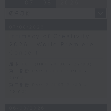
07 - 08
2026
Discussions. The revised
J. S. BACH
compositions are presented at the
Cello Suite No. 5 in C minor,
World Premiere Concert, preceded
BWV1011 (25’)
by the Preview Concert. This is
Nadia BOULANGER
the World Premiere Concert
07/08/2026
Three Pieces for Cello and Piano
presented on 10/6/2026 at the
(8’)
Intimacy of Creativity
Hong Kong City Hall Theatre.
RACHMANINOV
2026 - World Premiere
Works by Harry González, Yuval
Élégie, Op. 3, No. 1 (5’)
Medina and Arthur Yuen are
SHOSTAKOVICH
Concert
performed along side Bright Sheng
Cello Sonata in D minor, Op. 40
and Shostakovich by the Stauffer
(28’)
足本 Full (HKT 20:00 - 22:00)
String Ensemble.
Donqing FANG
第一部份 Part 1 (HKT 20:00 -
Lin Chong, Op. 37 (8’)
21:00)
來自香港及世界各地的傑出作曲家，聯同獲
BRAHMS
第二部份 Part 2 (HKT 21:00 -
選的新晉作曲家，於多場公開討論中與享譽
Cello Sonata No. 2 in F major, Op.
國際的演奏家深入交流，反覆琢磨其室樂作
22:00)
99 (25’)
品，並作出修訂。修訂後的作品先於「預演
POPPER
音樂會」與觀眾見面，其後於「世界首演音
Requiem, Op. 66 (8’)
06/08/2026
樂會」正式發表。今場演出為2026年6月10
PAGANINI