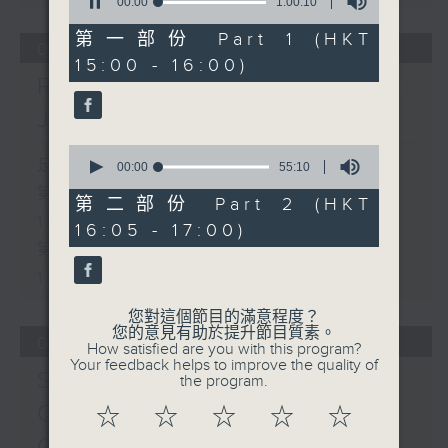
KREISLER
seconds
00:00
1:00:10
Hall, The Hong Kong Academy for
of
(RACHMANINOV arr.)
Performing Arts on on 18/4/2026
1
第一部份 Part 1 (HKT
Liebesleid (5’)
05/08/2026
hour,
Recording provided by HKAPA
15:00 - 16:00)
10
COLERIDGE-TAYLOR
Rising Star Piano Series:
seconds
Deep River (4’)
演藝學院大提琴音樂節2026
Jonathan Fournel
LISZT
開幕音樂會——星籟弦響
St. Francis Walking on
香港演藝學院音樂學院弦樂系學生
0
足本 Full (HKT 15:00 - 17:00)
the Waves, S. 175, No.
seconds
00:00
55:10
歌舒詠（考夫曼改編）
of
2 (9’)
第一部份 Part 1 (HKT 15:00 -
三首前奏曲（為四把大提琴而作） (8’)
55
第二部份 Part 2 (HKT
SCHUMANN / LISZT
minutes,
16:00)
羅西尼
16:05 - 17:00)
10
Widmung, S. 566 (4’)
《威廉．泰爾》序曲（為六把大提琴而作）
seconds
第二部份 Part 2 (HKT 16:05 -
KREISLER
(10’)
17:00)
Recitativo and Scherzo-
馬勒（Hibiki SAITO改編）
Caprice, Op. 6 (6’)
您對這個節目的滿意程度？
〈稍慢板〉，第五交響曲 (10’)
您的意見有助於提升節目質素。
BARTÓK
04/08/2026
加度（巴拉萊改編）
How satisfied are you with this program?
Romanian Folk Dances
Your feedback helps to improve the quality of
《一步之差》 (4’)
Shanghai Symphony
the program.
for violin and piano (8’)
角野隼斗（張希文改編）
FRANCK
Orchestra: Matthias
☆
☆
☆
☆
☆
三首夜曲 (12’)
Sonata in A major for
坂本龍一（Dani WEN改編）
Goerne Sings Des