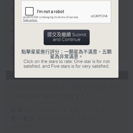
violin and piano (30’)
《雨》 (5’)
Knaben Wunderhorn
Co-presented by the
植松伸夫（葉進傑改編）
Leisure and Cultural
《最終幻想：米德加幻想》組曲 (15’)
足本 Full (HKT 15:00 - 17:00)
Services Department
香港演藝學院主辦
and Performing Arts
第一部份 Part 1 (HKT 15:00 -
2026年4月18日香港演藝學院區永熙音樂廳
提交及繼續 Submit
Connection
and Continue
16:00)
錄音
by China Merchants
錄音由香港演藝學院提供
第二部份 Part 2 (HKT 16:05 -
點擊星星進行評分：一顆星為不滿意，五顆
Culture Industry
17:00)
星為非常滿意。
Recorded at Mountain
Click on the stars to rate: One star is for not
satisfied, and Five stars is for very satisfied.
View Theatre,
Shenzhen on 8/6/2025
31/07/2026
International Rostrum of
大灣區音樂廳——深圳境山劇
場
Composers 2026
夢後迷蹤
孔令怡（小提琴）｜梁維芝
足本 Full (HKT 15:00 - 17:00)
（鋼琴）
第一部份 Part 1 (HKT 15:00 -
佛瑞（格蘭傑改編）
16:00)
《夢後》，作品7，第一首