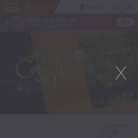
ENG
/
簡
×
全新 RTHK On The Go
取得
一手掌握 RTHK 電台、電視節目
X