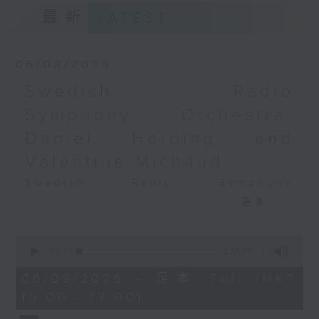
最新
LATEST
06/08/2026
Swedish Radio
Symphony Orchestra:
Daniel Harding and
Valentine Michaud
Swedish Radio Symphony
Orchestra:
更多...
Daniel Harding and Valentine
Michaud
0
seconds
Valentine Michaud (saxophone)
00:00
1:55:00
of
Swedish Radio Symphony
1
06/08/2026 - 足本 Full (HKT
hour,
Orchestra | Daniel Harding
15:00 - 17:00)
55
(conductor)
minutes,