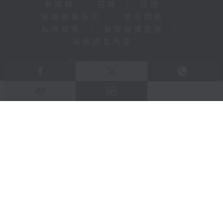
新聞稿
|
招聘
|
招標
|
知識產權告示
|
常見問題
|
私隱政策
|
無障礙播放器
|
其他語言內容
|
© 2026 rthk.hk