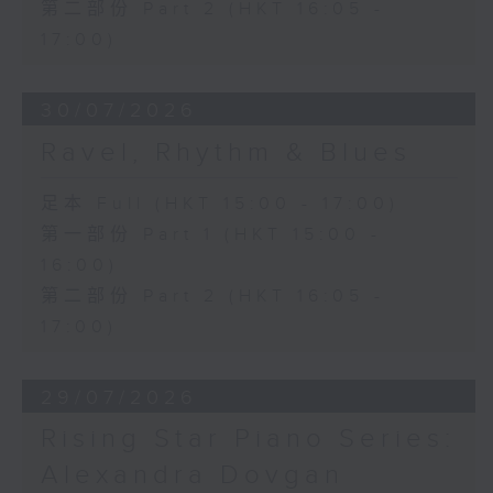
第二部份 Part 2 (HKT 16:05 -
(4’)
17:00)
拉赫曼尼諾夫
D大調前奏曲，作品23，第四
首 (5’)
30/07/2026
克賴斯勒（拉赫曼尼諾夫改
Ravel, Rhythm & Blues
編）
《愛的悲傷》 (5’)
柯域治–泰萊
足本 Full (HKT 15:00 - 17:00)
《深河》 (4’)
第一部份 Part 1 (HKT 15:00 -
李斯特
16:00)
《聖方濟在水面上行走》，S.
第二部份 Part 2 (HKT 16:05 -
175，第二首 (9’)
17:00)
舒曼／李斯特
《贈獻》，S. 566 (4’)
克賴斯勒
29/07/2026
宣敘調和諧謔隨想曲，作品6
Rising Star Piano Series:
(6’)
巴托
Alexandra Dovgan