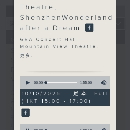
Theatre,
Overture to William Tell (for 6
07 - 08
2026
cellos) (10’)
ShenzhenWonderland
MAHLER (Hibiki SAITO arr.)
after a Dream
Adagietto from Symphony No. 5
(10’)
GBA Concert Hall –
06/08/2026
GARDEL (BARRALET arr.)
Mountain View Theatre,
Por Una Cabeza (4’)
Swedish Radio
ShenzhenWonderland
Hayato SUMINO (Heiman CHEUNG
更多...
Symphony Orchestra:
after a Dream
arr.)
Kong Ling-Yi (violin) |
Daniel Harding and
Three Nocturnes (12’)
Jacqueline Leung
Ryuichi SAKAMOTO (Dani WEN arr.)
Valentine Michaud
0
(piano)
seconds
00:00
1:55:00
Rain (5’)
of
FAURÉ (GRAINGER arr.)
Nobuo UEMATSU (Hilson YIP arr.)
1
足本 Full (HKT 15:00 - 17:00)
10/10/2025 - 足本 Full
Après un Rêve, Op. 7,
hour,
Final Fantasy: Midgar Fantasy
(HKT 15:00 - 17:00)
第一部份 Part 1 (HKT 15:00 -
55
No. 1 (4’)
Suite (15’)
minutes,
RACHMANINOV
16:00)
0
Presented by The Hong Kong
seconds
Prelude in D major, Op.
第二部份 Part 2 (HKT 16:05 -
Academy for Performing Arts
23, No. 4 (5’)
Recorded at William Au Concert
17:00)
0