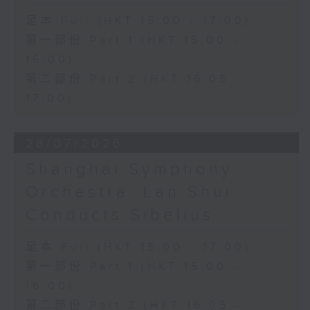
為小提琴和鋼琴而作的羅馬尼
亞民間舞曲 (8’)
足本 Full (HKT 15:00 - 17:00)
法朗克
第一部份 Part 1 (HKT 15:00 -
A大調小提琴與鋼琴奏鳴曲
16:00)
(30’)
第二部份 Part 2 (HKT 16:05 -
康樂及文化事務署及深圳招商
17:00)
文化產業公司旗下演藝互聯聯
合主辦
2025年6月8日深圳境山劇場
28/07/2026
錄音
Shanghai Symphony
Orchestra: Lan Shui
Conducts Sibelius
足本 Full (HKT 15:00 - 17:00)
第一部份 Part 1 (HKT 15:00 -
16:00)
第二部份 Part 2 (HKT 16:05 -