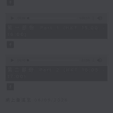
0
WAGNER
seconds
Prelude and Good Friday Music
from Parsifal (23’)
0
seconds
Jesper NORDIN
00:00
1:00:10
of
Silhouettes and Shadows (28’)
1
第一部份 Part 1 (HKT 15:00 -
hour,
DEBUSSY
16:00)
10
Suite from Pelléas et Mélisande
seconds
(31’)
Recorded at Berwaldhallen,
Stockholm on 6/9/2024
0
seconds
00:00
55:10
of
瑞典電台交響樂團：哈丁與米索
55
第二部份 Part 2 (HKT 16:05 -
minutes,
米索（薩克管）
17:00)
10
瑞典電台交響樂團｜哈丁（指揮）
seconds
華格納
前奏曲及受難日音樂，選自《帕西發爾》
(23’)
網上重溫至 06/09/2026
諾甸
《剪影與暗影》 (28’)