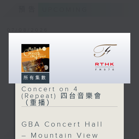
德布西
預告
UPCOMING
《佩利亞與梅麗桑德》組曲 (31’)
2024年9月6日斯德哥爾摩貝華特音樂廳錄
音
07/08/2026
Academy Cello Festival
2026 - Opening Concert
- Celestial Harmonies
Academy Cello Festival 2026
所有集數
Opening Concert – Celestial
Harmonies
Concert on 4
更多...
Students from the Department of
(Repeat) 四台音樂會
Strings, School of Music of The
（重播）
Hong Kong Academy for
Performing Arts
GBA Concert Hall
GERSHWIN (KAUFMAN arr.)
重溫
CATCHUP
Three Preludes (for 4 cellos) (8’)
– Mountain View
ROSSINI