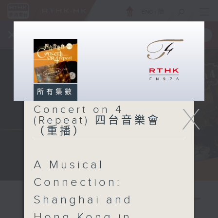
ENG
/
簡
×
全新 RTHK On The Go
取得
一手掌握 RTHK 電台、電視節目
所有集數
X
Concert on 4
(Repeat) 四台音樂會
（重播）
A Musical
Connection:
Shanghai and
Hong Kong in