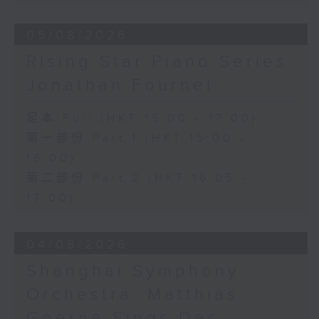
經典947頻道提供錄音
Hall, The Hong Kong Academy for
Performing Arts on on 18/4/2026
05/08/2026
Recording provided by HKAPA
Rising Star Piano Series:
演藝學院大提琴音樂節2026
Jonathan Fournel
開幕音樂會——星籟弦響
香港演藝學院音樂學院弦樂系學生
足本 Full (HKT 15:00 - 17:00)
歌舒詠（考夫曼改編）
第一部份 Part 1 (HKT 15:00 -
三首前奏曲（為四把大提琴而作） (8’)
16:00)
羅西尼
《威廉．泰爾》序曲（為六把大提琴而作）
第二部份 Part 2 (HKT 16:05 -
(10’)
17:00)
馬勒（Hibiki SAITO改編）
〈稍慢板〉，第五交響曲 (10’)
04/08/2026
加度（巴拉萊改編）
《一步之差》 (4’)
Shanghai Symphony
角野隼斗（張希文改編）
Orchestra: Matthias
三首夜曲 (12’)
坂本龍一（Dani WEN改編）
Goerne Sings Des