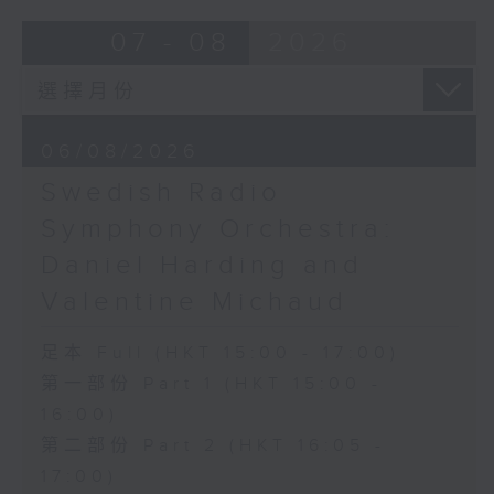
二變奏》，H263，Wq118/9
Overture to William Tell (for 6
07 - 08
2026
G大調迴旋曲，H271，
cellos) (10’)
Wq57/3
MAHLER (Hibiki SAITO arr.)
《阿里．魯帕里希》，H95，
Adagietto from Symphony No. 5
Wq117/27
(10’)
06/08/2026
J. C.巴赫
GARDEL (BARRALET arr.)
A大調奏鳴曲，作品17，第五
Por Una Cabeza (4’)
Swedish Radio
首
Hayato SUMINO (Heiman CHEUNG
Symphony Orchestra:
J. S.巴赫
arr.)
Daniel Harding and
D小調第三三重奏鳴曲，
Three Nocturnes (12’)
BWV527
Ryuichi SAKAMOTO (Dani WEN arr.)
Valentine Michaud
《平均律曲集》，第二集，
Rain (5’)
BWV874/883/889/890/891（選
Nobuo UEMATSU (Hilson YIP arr.)
足本 Full (HKT 15:00 - 17:00)
段）
Final Fantasy: Midgar Fantasy
第一部份 Part 1 (HKT 15:00 -
上海巿對外文化交流協會主辦
Suite (15’)
16:00)
2025年6月8日捷豹上海交響
Presented by The Hong Kong
第二部份 Part 2 (HKT 16:05 -
音樂廳主廳錄音
Academy for Performing Arts
上海廣播電視台東方廣播中心
Recorded at William Au Concert
17:00)