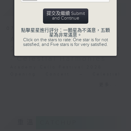
德布西
樂動滬港，經典共鳴：上海與
預告
UPCOMING
《佩利亞與梅麗桑德》組曲 (31’)
香港空中音樂會特別放送
提交及繼續 Submit
2024年9月6日斯德哥爾摩貝華特音樂廳錄
周善祥鋼琴獨奏音樂會：巴赫
and Continue
音
和他的時代
07/08/2026
點擊星星進行評分：一顆星為不滿意，五顆
周善祥（鋼琴）
星為非常滿意。
Academy Cello Festival
古納
Click on the stars to rate: One star is for not
satisfied, and Five stars is for very satisfied.
第四聖經奏鳴曲，「病危並康
2026 - Opening Concert
復的希亞家王」
- Celestial Harmonies
J. S.巴赫
C小調第二組曲，BWV826
Academy Cello Festival 2026
拉摩
Opening Concert – Celestial
《溫柔的抱怨》
Harmonies
更多...
《野人》
Students from the Department of
《母雞》
Strings, School of Music of The
《嘉禾舞曲與六段變奏》
Hong Kong Academy for
馬遜特
Performing Arts
大鍵琴曲集，第一集
GERSHWIN (KAUFMAN arr.)
重溫
CATCHUP
C. P. E.巴赫
Three Preludes (for 4 cellos) (8’)
《西班牙佛利亞舞曲主題的十
ROSSINI