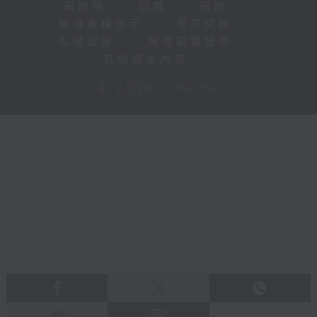
新聞稿
|
招聘
|
招標
|
知識產權告示
|
常見問題
|
私隱政策
|
無障礙播放器
|
其他語言內容
|
© 2026 rthk.hk