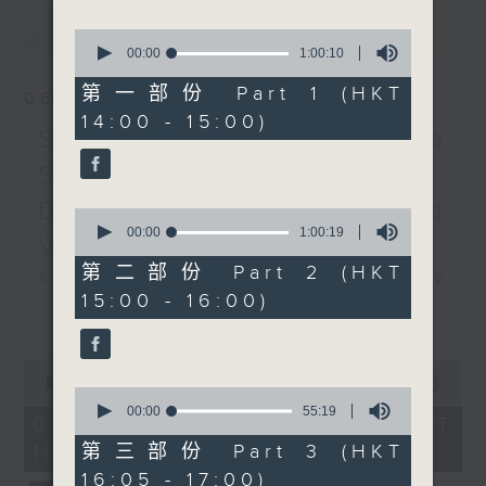
最新
LATEST
Partita No. 2 in C
0
minor, BWV826
seconds
00:00
1:00:10
of
RAMEAU
1
第一部份 Part 1 (HKT
06/08/2026
Les tendres plaintes
hour,
14:00 - 15:00)
10
Les Sauvages
Swedish Radio
seconds
La poule
Symphony Orchestra:
Gavotte et six doubles
Daniel Harding and
MARCHAND
0
Pièces de clavecin ,
seconds
00:00
1:00:19
Valentine Michaud
of
Book 1
1
第二部份 Part 2 (HKT
Swedish Radio Symphony
C. P. E. BACH
hour,
15:00 - 16:00)
19
Orchestra:
更多...
12 Variationen über die
seconds
Daniel Harding and Valentine
Folie d’Espagne , H263,
Michaud
Wq118/9
0
seconds
Valentine Michaud (saxophone)
00:00
1:55:00
Rondo in G major, H271,
0
of
Swedish Radio Symphony
seconds
00:00
55:19
Wq57/3
1
06/08/2026 - 足本 Full (HKT
of
hour,
Orchestra | Daniel Harding
L ’ Aly Rupalich , H95,
55
第三部份 Part 3 (HKT
15:00 - 17:00)
55
(conductor)
minutes,
Wq117/27
minutes,
16:05 - 17:00)
19