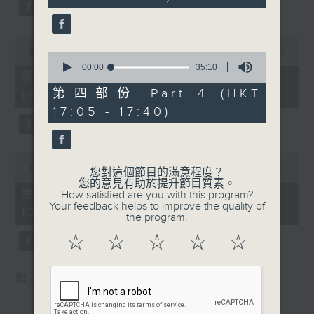
0
WAGNER
J. C. BACH
seconds
seconds
Prelude and Good Friday Music
Sonata in A major, Op.
from Parsifal (23’)
17, No. 5
0
seconds
Jesper NORDIN
00:00
1:00:10
J. S. BACH
0
of
seconds
Silhouettes and Shadows (28’)
00:00
35:10
Trio Sonata No. 3 in D
1
第一部份 Part 1 (HKT 15:00 -
of
hour,
DEBUSSY
minor, BWV527
35
第四部份 Part 4 (HKT
16:00)
10
minutes,
Suite from Pelléas et Mélisande
Excerpts from The Well-
seconds
17:05 - 17:40)
10
(31’)
Tempered Clavier ,
seconds
Recorded at Berwaldhallen,
Book Two, BWV
Stockholm on 6/9/2024
874/883/889/890/891
0
seconds
00:00
55:10
Presented by Shanghai
您對這個節目的滿意程度？
of
您的意見有助於提升節目質素。
瑞典電台交響樂團：哈丁與米索
International Culture
55
第二部份 Part 2 (HKT 16:05 -
How satisfied are you with this program?
minutes,
米索（薩克管）
Association
Your feedback helps to improve the quality of
17:00)
10
the program.
瑞典電台交響樂團｜哈丁（指揮）
Recorded at Jaguar
seconds
華格納
Shanghai Concert Hall,
☆
☆
☆
☆
☆
前奏曲及受難日音樂，選自《帕西發爾》
Main Hall on 8/6/2025
(23’)
Recording provided by
網上重溫至 06/09/2026
諾甸
SMG Radio Classic 94.7
《剪影與暗影》 (28’)