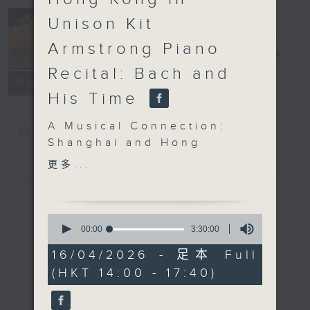
Concert on 4
Unison Kit
(Repeat) 四台
Armstrong Piano
音樂會（重播）
電台直播
Recital: Bach and
所有集數
His Time
A Musical Connection:
您喜歡這個節目嗎?
Shanghai and Hong
Kong in Unison
更多...
簡介
GIST
Kit Armstrong Piano
Recital: Bach and His
Time
0
Kit Armstrong (piano)
seconds
00:00
3:30:00
of
KUHNAU
3
16/04/2026 - 足本 Full
Biblical Sonata No. 4,
hours,
(HKT 14:00 - 17:40)
30
‘Hezekiah’s Sickness
minutes,
and Restoration’
0
seconds
J. S. BACH