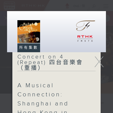
ENG
/
簡
×
全新 RTHK On The Go
取得
一手掌握 RTHK 電台、電視節目
所有集數
X
Concert on 4
(Repeat) 四台音樂會
（重播）
A Musical
Connection:
Shanghai and
Hong Kong in