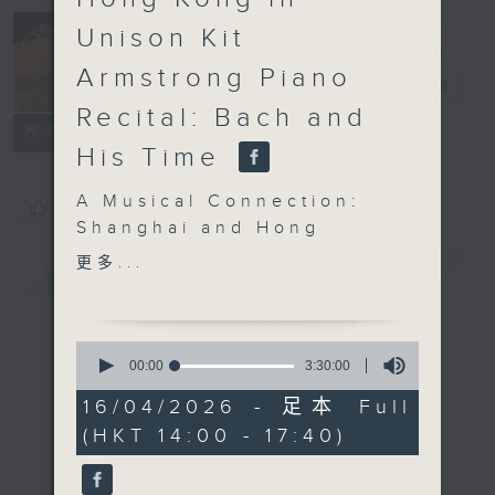
Concert on 4
Unison Kit
(Repeat) 四台
Armstrong Piano
音樂會（重播）
電台直播
Recital: Bach and
所有集數
His Time
A Musical Connection:
您喜歡這個節目嗎?
Shanghai and Hong
Kong in Unison
更多...
簡介
GIST
Kit Armstrong Piano
Recital: Bach and His
Time
0
Kit Armstrong (piano)
seconds
00:00
3:30:00
of
KUHNAU
3
16/04/2026 - 足本 Full
Biblical Sonata No. 4,
hours,
(HKT 14:00 - 17:40)
30
‘Hezekiah’s Sickness
minutes,
and Restoration’
0
seconds
J. S. BACH