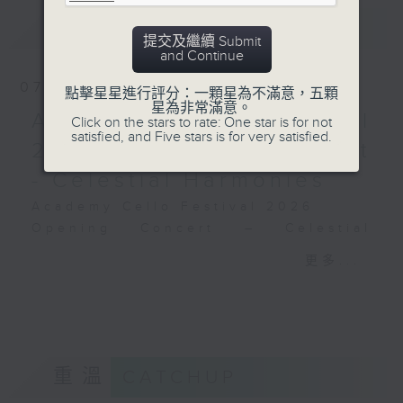
德布西
樂動滬港，經典共鳴：上海與
預告
UPCOMING
《佩利亞與梅麗桑德》組曲 (31’)
香港空中音樂會特別放送
提交及繼續 Submit
2024年9月6日斯德哥爾摩貝華特音樂廳錄
周善祥鋼琴獨奏音樂會：巴赫
and Continue
音
和他的時代
07/08/2026
點擊星星進行評分：一顆星為不滿意，五顆
周善祥（鋼琴）
星為非常滿意。
Academy Cello Festival
古納
Click on the stars to rate: One star is for not
satisfied, and Five stars is for very satisfied.
第四聖經奏鳴曲，「病危並康
2026 - Opening Concert
復的希亞家王」
- Celestial Harmonies
J. S.巴赫
C小調第二組曲，BWV826
Academy Cello Festival 2026
拉摩
Opening Concert – Celestial
《溫柔的抱怨》
Harmonies
更多...
《野人》
Students from the Department of
《母雞》
Strings, School of Music of The
《嘉禾舞曲與六段變奏》
Hong Kong Academy for
馬遜特
Performing Arts
大鍵琴曲集，第一集
GERSHWIN (KAUFMAN arr.)
重溫
CATCHUP
C. P. E.巴赫
Three Preludes (for 4 cellos) (8’)
《西班牙佛利亞舞曲主題的十
ROSSINI