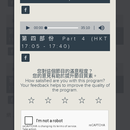
0
WAGNER
J. C. BACH
seconds
seconds
Prelude and Good Friday Music
Sonata in A major, Op.
from Parsifal (23’)
17, No. 5
0
seconds
Jesper NORDIN
00:00
1:00:10
J. S. BACH
0
of
seconds
Silhouettes and Shadows (28’)
00:00
35:10
Trio Sonata No. 3 in D
1
第一部份 Part 1 (HKT 15:00 -
of
hour,
DEBUSSY
minor, BWV527
35
第四部份 Part 4 (HKT
16:00)
10
minutes,
Suite from Pelléas et Mélisande
Excerpts from The Well-
seconds
17:05 - 17:40)
10
(31’)
Tempered Clavier ,
seconds
Recorded at Berwaldhallen,
Book Two, BWV
Stockholm on 6/9/2024
874/883/889/890/891
0
seconds
00:00
55:10
Presented by Shanghai
您對這個節目的滿意程度？
of
您的意見有助於提升節目質素。
瑞典電台交響樂團：哈丁與米索
International Culture
55
第二部份 Part 2 (HKT 16:05 -
How satisfied are you with this program?
minutes,
米索（薩克管）
Association
Your feedback helps to improve the quality of
17:00)
10
the program.
瑞典電台交響樂團｜哈丁（指揮）
Recorded at Jaguar
seconds
華格納
Shanghai Concert Hall,
☆
☆
☆
☆
☆
前奏曲及受難日音樂，選自《帕西發爾》
Main Hall on 8/6/2025
(23’)
Recording provided by
網上重溫至 06/09/2026
諾甸
SMG Radio Classic 94.7
《剪影與暗影》 (28’)