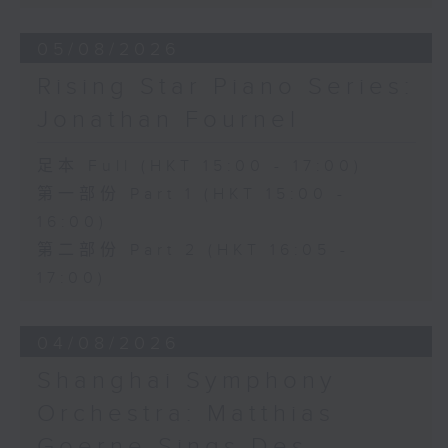
經典947頻道提供錄音
Hall, The Hong Kong Academy for
Performing Arts on on 18/4/2026
05/08/2026
Recording provided by HKAPA
Rising Star Piano Series:
演藝學院大提琴音樂節2026
Jonathan Fournel
開幕音樂會——星籟弦響
香港演藝學院音樂學院弦樂系學生
足本 Full (HKT 15:00 - 17:00)
歌舒詠（考夫曼改編）
第一部份 Part 1 (HKT 15:00 -
三首前奏曲（為四把大提琴而作） (8’)
16:00)
羅西尼
《威廉．泰爾》序曲（為六把大提琴而作）
第二部份 Part 2 (HKT 16:05 -
(10’)
17:00)
馬勒（Hibiki SAITO改編）
〈稍慢板〉，第五交響曲 (10’)
04/08/2026
加度（巴拉萊改編）
《一步之差》 (4’)
Shanghai Symphony
角野隼斗（張希文改編）
Orchestra: Matthias
三首夜曲 (12’)
坂本龍一（Dani WEN改編）
Goerne Sings Des