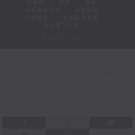
新聞稿
|
招聘
|
招標
|
知識產權告示
|
常見問題
|
私隱政策
|
無障礙播放器
|
其他語言內容
|
© 2026 rthk.hk