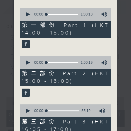
最新
LATEST
Partita No. 2 in C
0
minor, BWV826
seconds
00:00
1:00:10
of
RAMEAU
1
第一部份 Part 1 (HKT
06/08/2026
Les tendres plaintes
hour,
14:00 - 15:00)
10
Les Sauvages
Swedish Radio
seconds
La poule
Symphony Orchestra:
Gavotte et six doubles
Daniel Harding and
MARCHAND
0
Pièces de clavecin ,
seconds
00:00
1:00:19
Valentine Michaud
of
Book 1
1
第二部份 Part 2 (HKT
Swedish Radio Symphony
C. P. E. BACH
hour,
15:00 - 16:00)
19
Orchestra:
更多...
12 Variationen über die
seconds
Daniel Harding and Valentine
Folie d’Espagne , H263,
Michaud
Wq118/9
0
seconds
Valentine Michaud (saxophone)
00:00
1:55:00
Rondo in G major, H271,
0
of
Swedish Radio Symphony
seconds
00:00
55:19
Wq57/3
1
06/08/2026 - 足本 Full (HKT
of
hour,
Orchestra | Daniel Harding
L ’ Aly Rupalich , H95,
55
第三部份 Part 3 (HKT
15:00 - 17:00)
55
(conductor)
minutes,
Wq117/27
minutes,
16:05 - 17:00)
19