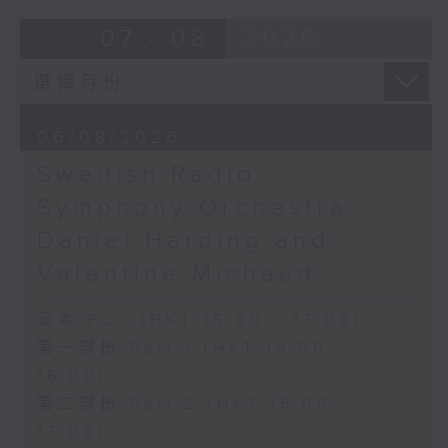
二變奏》，H263，Wq118/9
Overture to William Tell (for 6
07 - 08
2026
G大調迴旋曲，H271，
cellos) (10’)
Wq57/3
MAHLER (Hibiki SAITO arr.)
《阿里．魯帕里希》，H95，
Adagietto from Symphony No. 5
Wq117/27
(10’)
06/08/2026
J. C.巴赫
GARDEL (BARRALET arr.)
A大調奏鳴曲，作品17，第五
Por Una Cabeza (4’)
Swedish Radio
首
Hayato SUMINO (Heiman CHEUNG
Symphony Orchestra:
J. S.巴赫
arr.)
Daniel Harding and
D小調第三三重奏鳴曲，
Three Nocturnes (12’)
BWV527
Ryuichi SAKAMOTO (Dani WEN arr.)
Valentine Michaud
《平均律曲集》，第二集，
Rain (5’)
BWV874/883/889/890/891（選
Nobuo UEMATSU (Hilson YIP arr.)
足本 Full (HKT 15:00 - 17:00)
段）
Final Fantasy: Midgar Fantasy
第一部份 Part 1 (HKT 15:00 -
上海巿對外文化交流協會主辦
Suite (15’)
16:00)
2025年6月8日捷豹上海交響
Presented by The Hong Kong
第二部份 Part 2 (HKT 16:05 -
音樂廳主廳錄音
Academy for Performing Arts
上海廣播電視台東方廣播中心
Recorded at William Au Concert
17:00)