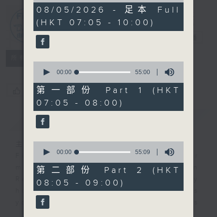
2
08/05/2026 - 足本 Full
hours,
(HKT 07:05 - 10:00)
45
First Notes
minutes,
由聆開始
電台直播
0
seconds
所有集數
0
seconds
00:00
55:00
of
55
第一部份 Part 1 (HKT
您喜歡這個節目嗎?
minutes,
07:05 - 08:00)
0
seconds
簡介
GIST
主持人：Livia Lin 凌崎偵
0
seconds
00:00
55:09
First Notes with Livia Lin
is your
of
morning, perfectly composed on
55
第二部份 Part 2 (HKT
minutes,
Radio 4. Tailored for the early
08:05 - 09:00)
9
hours, this vibrant hub connects
seconds
you directly to Hong Kong’s
creative scene through relaxed,