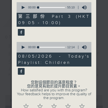
更多...
0
insightful conversations with local
seconds
00:00
55:10
arts insiders. Whether you need
of
55
high-energy rhythms for a morning
第三部份 Part 3 (HKT
minutes,
最新
LATEST
workout or breezy playlists to
09:05 - 10:00)
10
seconds
beat the summer heat, Livia
curates the perfect soundtrack to
07/08/2026
shape your day. So pour a coffee,
0
tune in, and let’s start the
First Notes 由聆開始 /
seconds
00:00
12:14
morning together.
of
First Notes Focus: Of
12
08/05/2026 - Today's
minutes,
Slides and Keys
Playlist: Children
14
seconds
Join Chris Coleman on First Notes
Focus as the HK Phil's trombone
section - Principal, Jarod
您對這個節目的滿意程度？
更多...
您的意見有助於提升節目質素。
Vermette, Christian Goldsmith,
How satisfied are you with this program?
Kevin Thompson and Aaron Albert,
Your feedback helps to improve the quality of
0
the program.
joins Principal Clarinet Andrew
seconds
00:00
2:44:59
Simon. Discover memorable
of
☆
☆
☆
☆
☆