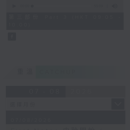
0
seconds
00:00
55:09
of
55
第三部份 Part 3 (HKT 09:05 -
minutes,
10:00)
9
seconds
重溫
CATCHUP
07 - 08
2026
07/08/2026