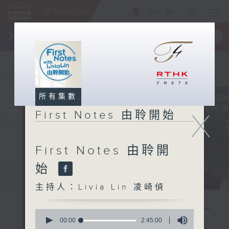
ENG
/
簡
×
全新 RTHK On The Go
取得
一手掌握 RTHK 電台、電視節目
所有集數
X
First Notes 由聆開始
First Notes 由聆開
始
主持人：Livia Lin 凌崎偵
0
seconds
00:00
2:45:00
of