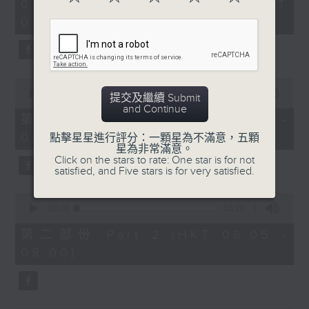
2
07/08/2026 - 足本 Full (HKT
orchestra stories, the secrets of
hours,
07:05 - 10:00)
their auxiliary instruments, and
44
minutes,
the rare repertoire that brings
59
these slides and keys into the
seconds
spotlight.
0
seconds
00:00
55:10
提交及繼續 Submit
of
and Continue
55
第一部份 Part 1 (HKT 07:05 -
minutes,
08:00)
10
點擊星星進行評分：一顆星為不滿意，五顆
seconds
星為非常滿意。
Click on the stars to rate: One star is for not
satisfied, and Five stars is for very satisfied.
0
seconds
00:00
55:20
of
55
第二部份 Part 2 (HKT 08:05 -
minutes,
09:00)
20
seconds