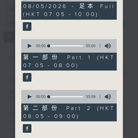
2
08/05/2026 - 足本 Full
hours,
(HKT 07:05 - 10:00)
45
First Notes
minutes,
由聆開始
電台直播
0
seconds
所有集數
0
seconds
00:00
55:00
of
55
第一部份 Part 1 (HKT
您喜歡這個節目嗎?
minutes,
07:05 - 08:00)
0
seconds
簡介
GIST
主持人：Livia Lin 凌崎偵
0
seconds
00:00
55:09
First Notes with Livia Lin
is your
of
morning, perfectly composed on
55
第二部份 Part 2 (HKT
minutes,
Radio 4. Tailored for the early
08:05 - 09:00)
9
hours, this vibrant hub connects
seconds
you directly to Hong Kong’s
creative scene through relaxed,