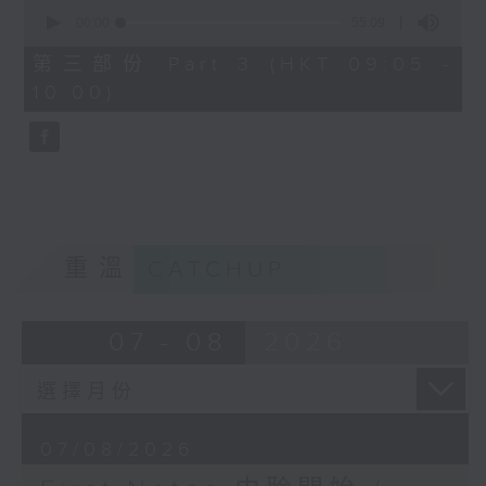
0
seconds
00:00
55:09
of
55
第三部份 Part 3 (HKT 09:05 -
minutes,
10:00)
9
seconds
重溫
CATCHUP
07 - 08
2026
07/08/2026