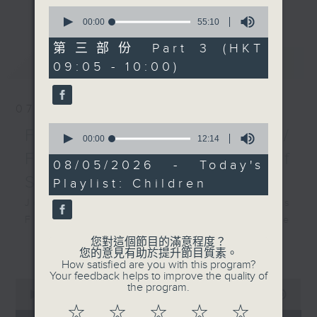
更多...
0
insightful conversations with local
seconds
00:00
55:10
arts insiders. Whether you need
of
55
high-energy rhythms for a morning
第三部份 Part 3 (HKT
minutes,
最新
LATEST
workout or breezy playlists to
09:05 - 10:00)
10
seconds
beat the summer heat, Livia
curates the perfect soundtrack to
07/08/2026
shape your day. So pour a coffee,
0
tune in, and let’s start the
First Notes 由聆開始 /
seconds
00:00
12:14
morning together.
of
First Notes Focus: Of
12
08/05/2026 - Today's
minutes,
Slides and Keys
Playlist: Children
14
seconds
Join Chris Coleman on First Notes
Focus as the HK Phil's trombone
section - Principal, Jarod
您對這個節目的滿意程度？
更多...
您的意見有助於提升節目質素。
Vermette, Christian Goldsmith,
How satisfied are you with this program?
Kevin Thompson and Aaron Albert,
Your feedback helps to improve the quality of
0
the program.
joins Principal Clarinet Andrew
seconds
00:00
2:44:59
Simon. Discover memorable
of
☆
☆
☆
☆
☆