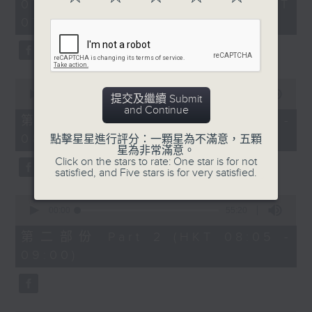
2
07/08/2026 - 足本 Full (HKT
orchestra stories, the secrets of
hours,
07:05 - 10:00)
their auxiliary instruments, and
44
minutes,
the rare repertoire that brings
59
these slides and keys into the
seconds
spotlight.
0
seconds
00:00
55:10
提交及繼續 Submit
of
and Continue
55
第一部份 Part 1 (HKT 07:05 -
minutes,
08:00)
10
點擊星星進行評分：一顆星為不滿意，五顆
seconds
星為非常滿意。
Click on the stars to rate: One star is for not
satisfied, and Five stars is for very satisfied.
0
seconds
00:00
55:20
of
55
第二部份 Part 2 (HKT 08:05 -
minutes,
09:00)
20
seconds