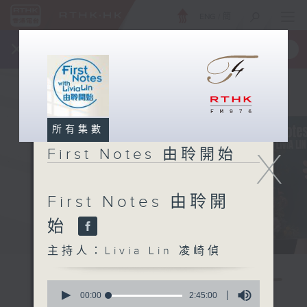
ENG
/
簡
×
全新 RTHK On The Go
取得
一手掌握 RTHK 電台、電視節目
所有集數
X
First Notes 由聆開始
First Notes 由聆開
始
主持人：Livia Lin 凌崎偵
0
seconds
00:00
2:45:00
of