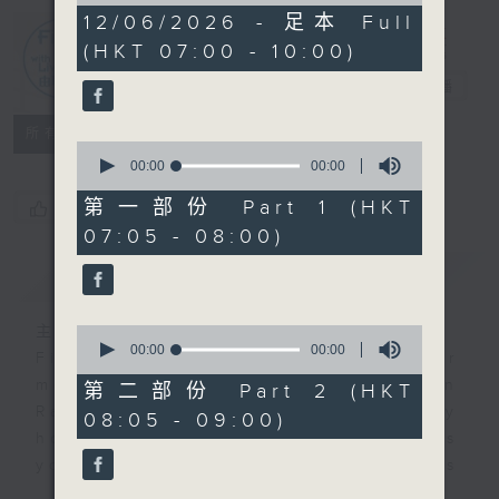
0
12/06/2026 - 足本 Full
seconds
(HKT 07:00 - 10:00)
First Notes
由聆開始
電台直播
所有集數
0
seconds
00:00
00:00
of
0
第一部份 Part 1 (HKT
您喜歡這個節目嗎?
seconds
07:05 - 08:00)
簡介
GIST
主持人：Livia Lin 凌崎偵
0
seconds
00:00
00:00
First Notes with Livia Lin
is your
of
morning, perfectly composed on
0
第二部份 Part 2 (HKT
seconds
Radio 4. Tailored for the early
08:05 - 09:00)
hours, this vibrant hub connects
you directly to Hong Kong’s
creative scene through relaxed,