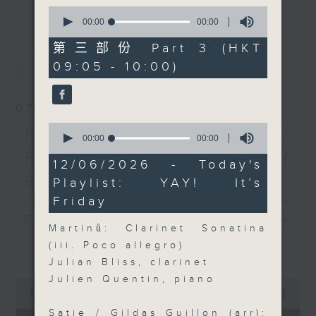
更多...
0
insightful conversations with local
seconds
00:00
00:00
arts insiders. Whether you need
of
0
high-energy rhythms for a morning
第三部份 Part 3 (HKT
seconds
最新
LATEST
workout or breezy playlists to
09:05 - 10:00)
beat the summer heat, Livia
curates the perfect soundtrack to
07/08/2026
shape your day. So pour a coffee,
0
tune in, and let’s start the
First Notes 由聆開始 /
seconds
00:00
00:00
morning together.
of
First Notes Focus: Of
0
12/06/2026 - Today's
seconds
Slides and Keys
Playlist: YAY! It’s
Friday
Join Chris Coleman on First Notes
Focus as the HK Phil's trombone
Martinů: Clarinet Sonatina
section - Principal, Jarod
更多...
(iii. Poco allegro)
Vermette, Christian Goldsmith,
Julian Bliss, clarinet
Kevin Thompson and Aaron Albert,
Julien Quentin, piano
0
joins Principal Clarinet Andrew
seconds
00:00
2:44:59
Simon. Discover memorable
of
Satie / Gildas Guillon (arr):