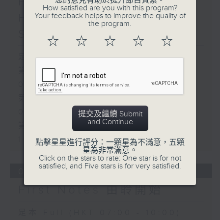
First Notes 由聆開始 /
您的意見有助於提升節目質素。
How satisfied are you with this program?
First Notes Focus: Of
Your feedback helps to improve the quality of
the program.
Slides and Keys
☆
☆
☆
☆
☆
足本 Full (HKT 07:05 - 10:00)
第一部份 Part 1 (HKT 07:05 -
08:00)
第二部份 Part 2 (HKT 08:05 -
09:00)
提交及繼續 Submit
and Continue
第三部份 Part 3 (HKT 09:05 -
10:00)
點擊星星進行評分：一顆星為不滿意，五顆
星為非常滿意。
Click on the stars to rate: One star is for not
satisfied, and Five stars is for very satisfied.
06/08/2026
First Notes 由聆開始
足本 Full (HKT 07:00 - 10:00)