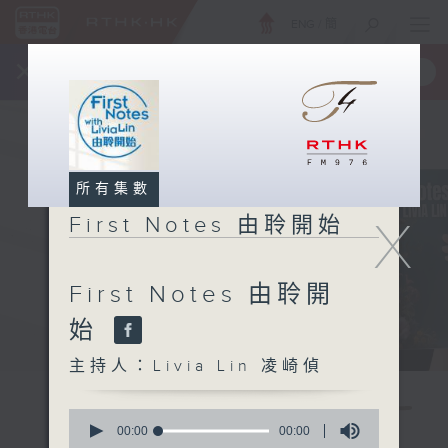
ENG
/
簡
×
全新 RTHK On The Go
取得
一手掌握 RTHK 電台、電視節目
所有集數
X
First Notes 由聆開始
First Notes 由聆開
始
主持人：Livia Lin 凌崎偵
0
seconds
00:00
00:00
of