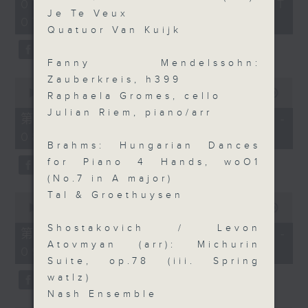
2
07/08/2026 - 足本 Full (HKT
orchestra stories, the secrets of
hours,
Je Te Veux
07:05 - 10:00)
their auxiliary instruments, and
44
Quatuor Van Kuijk
minutes,
the rare repertoire that brings
59
these slides and keys into the
seconds
Fanny Mendelssohn:
spotlight.
Zauberkreis, h399
0
seconds
00:00
55:10
Raphaela Gromes, cello
of
Julian Riem, piano/arr
55
第一部份 Part 1 (HKT 07:05 -
minutes,
08:00)
10
Brahms: Hungarian Dances
seconds
for Piano 4 Hands, woO1
(No.7 in A major)
Tal & Groethuysen
0
seconds
00:00
55:20
of
Shostakovich / Levon
55
第二部份 Part 2 (HKT 08:05 -
minutes,
Atovmyan (arr): Michurin
09:00)
20
Suite, op.78 (iii. Spring
seconds
watlz)
Nash Ensemble