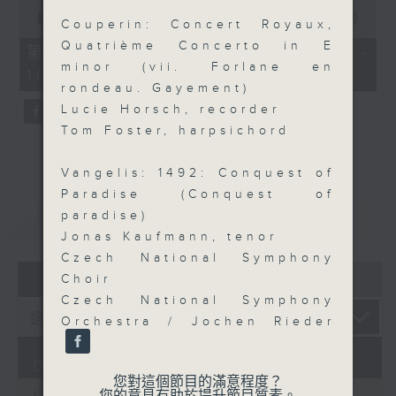
0
seconds
00:00
55:09
Couperin: Concert Royaux,
of
Quatrième Concerto in E
55
第三部份 Part 3 (HKT 09:05 -
minutes,
minor (vii. Forlane en
10:00)
9
rondeau. Gayement)
seconds
Lucie Horsch, recorder
Tom Foster, harpsichord
Vangelis: 1492: Conquest of
Paradise (Conquest of
重溫
CATCHUP
paradise)
Jonas Kaufmann, tenor
Czech National Symphony
07 - 08
2026
Choir
Czech National Symphony
Orchestra / Jochen Rieder
07/08/2026
您對這個節目的滿意程度？